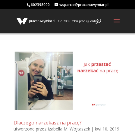
602398000
wsparcie@pracanawymiar.pl
Od 2008 roku pracuję online
Dlaczego narzekasz na pracę?
utworzone przez
Izabella M. Wojtaszek
|
kwi 10, 2019