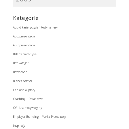
Kategorie
Audyt kariery/życia i testy kariery
Autoprezentacja
Autoprezentacja
Balans praca-życie
Bez kategorii
Bezrobocie
Biznes pomysł
Cenione w pracy
Coaching | Doradztwo
CV i List motywacyjny
Employer Branding | Marka Pracodawcy
inspiracja