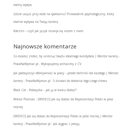
realny wpływ
Gdzie usiąść przy stole na spotkaniu? Przewodnik psychologiczny, który
realnie wpływa na Twoją karierę
Kołczini – czyli jak język rozwija się razem z nami
Najnowsze komentarze
Co możesz zrobić, by uniknąć błędu idealnego kandydata | Mentor kariery -
PracaNaWymiar.pl
-
Wykopujemy archaizmy z CV
Jak podwyższyć efektywność w pracy – proste techniki dla każdego | Mentor
kariery - PracaNaWymiar.pl
-
5 działań do dostania tego czego chcesz
Black Cat
-
Podwyżka – jak ją w końcu dostać?
Wiktor Plisinski
-
[WIDEO] Jak się dostać do Reprezentacji Polski w piłce
nożnej
[WIDEO] Jak się dostać do Reprezentacji Polski w piłce nożnej | Mentor
kariery - PracaNaWymiar.pl
-
Jak wygrać z presją