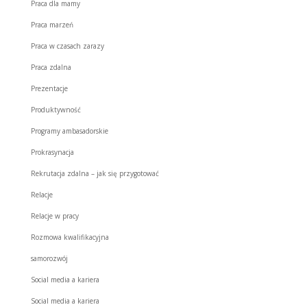
Praca dla mamy
Praca marzeń
Praca w czasach zarazy
Praca zdalna
Prezentacje
Produktywność
Programy ambasadorskie
Prokrasynacja
Rekrutacja zdalna – jak się przygotować
Relacje
Relacje w pracy
Rozmowa kwalifikacyjna
samorozwój
Social media a kariera
Social media a kariera