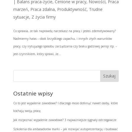
|
Balans praca-życie
,
Cenione w pracy
,
Nowości
,
Praca
marzeń
,
Praca zdalna
,
Produktywność
,
Trudne
sytuacje
,
Z życia firmy
Co sprawia, że tak naprawdę narzekasz na pracę i jesteś zdemotywowany?
Nadmierny hałas – obok brzydkiego zapachu, i innych złych warunków
pracy, czy irytującego sposobu zarządzania czy braku godziwej pensji itp. –
jest czynnikiem, który sprawi, że...
Ostatnie wpisy
Co to jest wypalenie zawodowe? I dlaczego może dotknąć nawet osoby, które
kochają swoją pracę
Jak rozpoznać wypalenie zawodowe? 3 najważniejsze sygnały ostrzegawcze
Szkolenia dla ambasadorów marki – jak rozwijać autoprezentację i budować