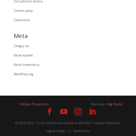
Zarządzanie karierą
Zmiana pracy
Zwolnienie
Meta
Zaloguj się
Kanał wpisów
Kanał komentarzy
WordPress.org
Polityka Prywatności
Realizacja:
Hog Studio
© 2008-2025 - Firma Szkoleniowo-Doradcza ANOPPA / Izabella Wojtaszek;
Logo & Design: Z.J. Sienkiewicz