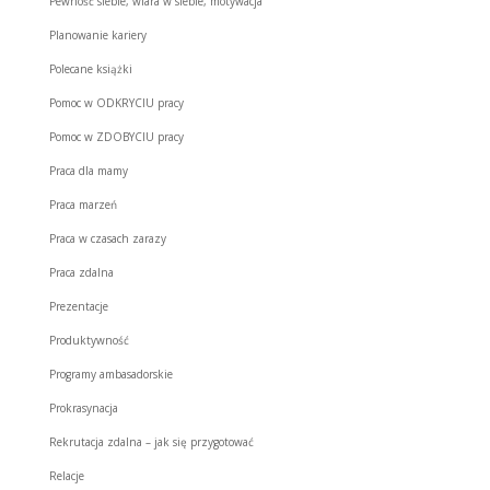
Pewność siebie, wiara w siebie, motywacja
Planowanie kariery
Polecane książki
Pomoc w ODKRYCIU pracy
Pomoc w ZDOBYCIU pracy
Praca dla mamy
Praca marzeń
Praca w czasach zarazy
Praca zdalna
Prezentacje
Produktywność
Programy ambasadorskie
Prokrasynacja
Rekrutacja zdalna – jak się przygotować
Relacje