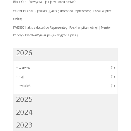
Black Cat
-
Podwyżka – jak ją w końcu dostać?
Wiktor Plisinski
-
[WIDEO] Jak się dostać do Reprezentacji Polski w piłce
nożnej
[WIDEO] Jak się dostać do Reprezentacji Polski w piłce nożnej | Mentor
kariery - PracaNaWymiar.pl
-
Jak wygrać z presją
2026
+
czerwiec
(1)
+
maj
(1)
+
kwiecień
(1)
2025
2024
2023