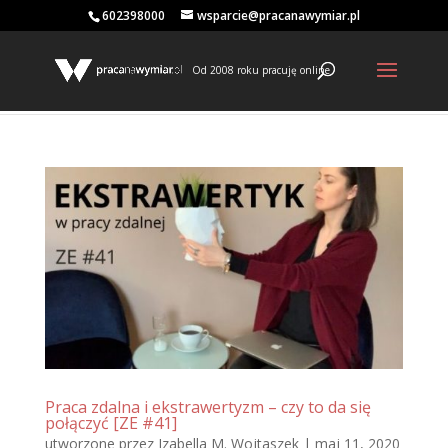
602398000
wsparcie@pracanawymiar.pl
Od 2008 roku pracuję online
Praca zdalna i ekstrawertyzm – czy to da się
połączyć [ZE #41]
utworzone przez
Izabella M. Wojtaszek
|
maj 11, 2020