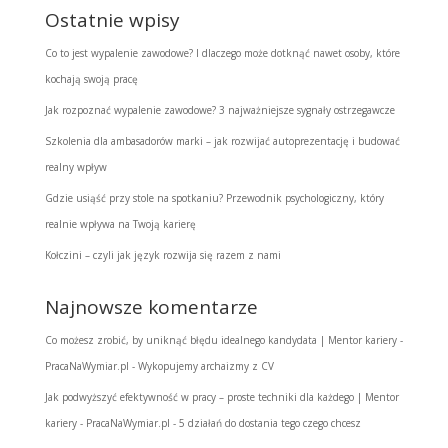
Ostatnie wpisy
Co to jest wypalenie zawodowe? I dlaczego może dotknąć nawet osoby, które
kochają swoją pracę
Jak rozpoznać wypalenie zawodowe? 3 najważniejsze sygnały ostrzegawcze
Szkolenia dla ambasadorów marki – jak rozwijać autoprezentację i budować
realny wpływ
Gdzie usiąść przy stole na spotkaniu? Przewodnik psychologiczny, który
realnie wpływa na Twoją karierę
Kołczini – czyli jak język rozwija się razem z nami
Najnowsze komentarze
Co możesz zrobić, by uniknąć błędu idealnego kandydata | Mentor kariery -
PracaNaWymiar.pl
-
Wykopujemy archaizmy z CV
Jak podwyższyć efektywność w pracy – proste techniki dla każdego | Mentor
kariery - PracaNaWymiar.pl
-
5 działań do dostania tego czego chcesz