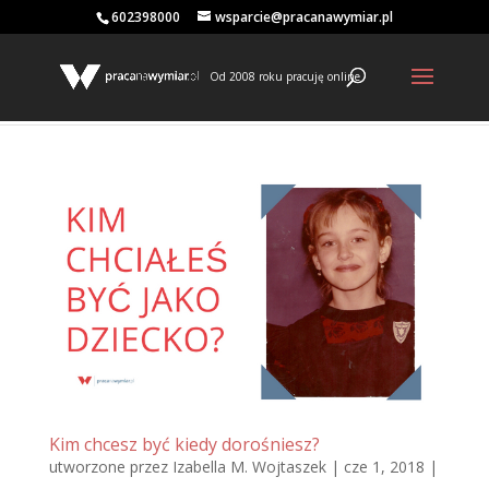
602398000
wsparcie@pracanawymiar.pl
Od 2008 roku pracuję online
Kim chcesz być kiedy dorośniesz?
utworzone przez
Izabella M. Wojtaszek
|
cze 1, 2018
|