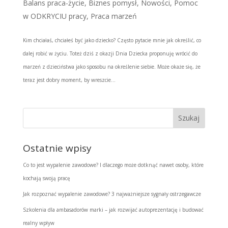
Balans praca-życie
,
Biznes pomysł
,
Nowości
,
Pomoc
w ODKRYCIU pracy
,
Praca marzeń
Kim chciałaś, chciałeś być jako dziecko? Często pytacie mnie jak określić, co
dalej robić w życiu. Toteż dziś z okazji Dnia Dziecka proponuję wrócić do
marzeń z dzieciństwa jako sposobu na określenie siebie. Może okaże się, że
teraz jest dobry moment, by wreszcie...
Ostatnie wpisy
Co to jest wypalenie zawodowe? I dlaczego może dotknąć nawet osoby, które
kochają swoją pracę
Jak rozpoznać wypalenie zawodowe? 3 najważniejsze sygnały ostrzegawcze
Szkolenia dla ambasadorów marki – jak rozwijać autoprezentację i budować
realny wpływ