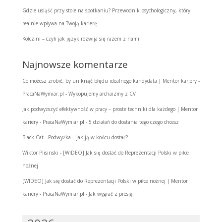
Gdzie usiąść przy stole na spotkaniu? Przewodnik psychologiczny, który
realnie wpływa na Twoją karierę
Kołczini – czyli jak język rozwija się razem z nami
Najnowsze komentarze
Co możesz zrobić, by uniknąć błędu idealnego kandydata | Mentor kariery -
PracaNaWymiar.pl
-
Wykopujemy archaizmy z CV
Jak podwyższyć efektywność w pracy – proste techniki dla każdego | Mentor
kariery - PracaNaWymiar.pl
-
5 działań do dostania tego czego chcesz
Black Cat
-
Podwyżka – jak ją w końcu dostać?
Wiktor Plisinski
-
[WIDEO] Jak się dostać do Reprezentacji Polski w piłce
nożnej
[WIDEO] Jak się dostać do Reprezentacji Polski w piłce nożnej | Mentor
kariery - PracaNaWymiar.pl
-
Jak wygrać z presją