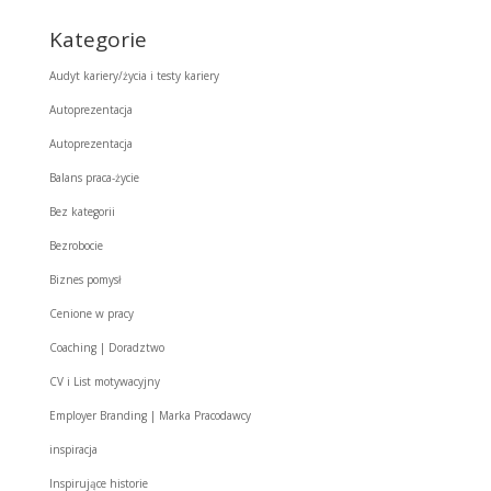
Kategorie
Audyt kariery/życia i testy kariery
Autoprezentacja
Autoprezentacja
Balans praca-życie
Bez kategorii
Bezrobocie
Biznes pomysł
Cenione w pracy
Coaching | Doradztwo
CV i List motywacyjny
Employer Branding | Marka Pracodawcy
inspiracja
Inspirujące historie