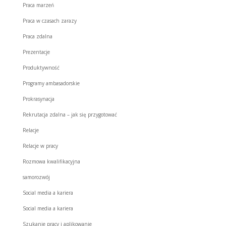
Praca marzeń
Praca w czasach zarazy
Praca zdalna
Prezentacje
Produktywność
Programy ambasadorskie
Prokrasynacja
Rekrutacja zdalna – jak się przygotować
Relacje
Relacje w pracy
Rozmowa kwalifikacyjna
samorozwój
Social media a kariera
Social media a kariera
Szukanie pracy i aplikowanie