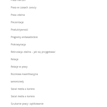
Praca w czasach zarazy
Praca zdalna
Prezentacje
Produktywność
Programy ambasadorskie
Prokrasynacja
Rekrutacja zdalna – jak się przygotować
Relacje
Relacje w pracy
Rozmowa kwalifikacyjna
samorozwój
Social media a kariera
Social media a kariera
Szukanie pracy i aplikowanie