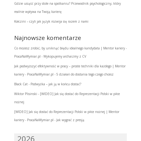
Gdzie usiąść przy stole na spotkaniu? Przewodnik psychologiczny, który
realnie wpływa na Twoją karierę
Kołczini – czyli jak język rozwija się razem z nami
Najnowsze komentarze
Co możesz zrobić, by uniknąć błędu idealnego kandydata | Mentor kariery -
PracaNaWymiar.pl
-
Wykopujemy archaizmy z CV
Jak podwyższyć efektywność w pracy – proste techniki dla każdego | Mentor
kariery - PracaNaWymiar.pl
-
5 działań do dostania tego czego chcesz
Black Cat
-
Podwyżka – jak ją w końcu dostać?
Wiktor Plisinski
-
[WIDEO] Jak się dostać do Reprezentacji Polski w piłce
nożnej
[WIDEO] Jak się dostać do Reprezentacji Polski w piłce nożnej | Mentor
kariery - PracaNaWymiar.pl
-
Jak wygrać z presją
2026