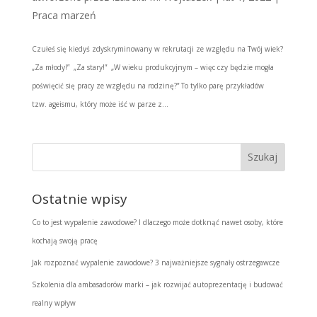
Praca marzeń
Czułeś się kiedyś zdyskryminowany w rekrutacji ze względu na Twój wiek?
„Za młody!” „Za stary!” „W wieku produkcyjnym – więc czy będzie mogła
poświęcić się pracy ze względu na rodzinę?” To tylko parę przykładów
tzw. ageismu, który może iść w parze z...
Ostatnie wpisy
Co to jest wypalenie zawodowe? I dlaczego może dotknąć nawet osoby, które
kochają swoją pracę
Jak rozpoznać wypalenie zawodowe? 3 najważniejsze sygnały ostrzegawcze
Szkolenia dla ambasadorów marki – jak rozwijać autoprezentację i budować
realny wpływ