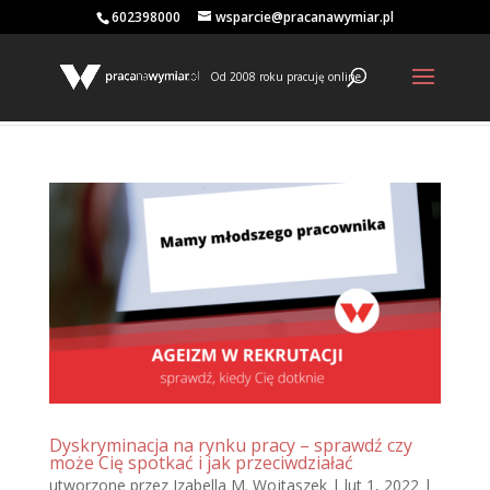
602398000
wsparcie@pracanawymiar.pl
Od 2008 roku pracuję online
Dyskryminacja na rynku pracy – sprawdź czy
może Cię spotkać i jak przeciwdziałać
utworzone przez
Izabella M. Wojtaszek
|
lut 1, 2022
|