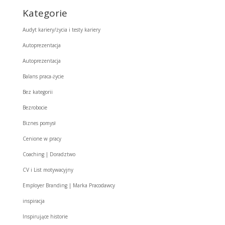
Kategorie
Audyt kariery/życia i testy kariery
Autoprezentacja
Autoprezentacja
Balans praca-życie
Bez kategorii
Bezrobocie
Biznes pomysł
Cenione w pracy
Coaching | Doradztwo
CV i List motywacyjny
Employer Branding | Marka Pracodawcy
inspiracja
Inspirujące historie