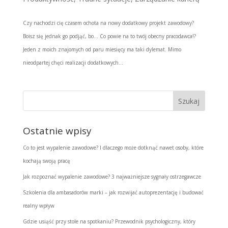
Czy nachodzi cię czasem ochota na nowy dodatkowy projekt zawodowy?
Boisz się jednak go podjąć, bo… Co powie na to twój obecny pracodawca!?
Jeden z moich znajomych od paru miesięcy ma taki dylemat. Mimo
nieodpartej chęci realizacji dodatkowych...
Ostatnie wpisy
Co to jest wypalenie zawodowe? I dlaczego może dotknąć nawet osoby, które
kochają swoją pracę
Jak rozpoznać wypalenie zawodowe? 3 najważniejsze sygnały ostrzegawcze
Szkolenia dla ambasadorów marki – jak rozwijać autoprezentację i budować
realny wpływ
Gdzie usiąść przy stole na spotkaniu? Przewodnik psychologiczny, który