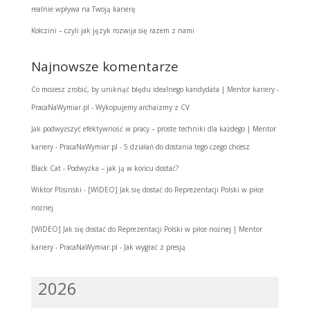
realnie wpływa na Twoją karierę
Kołczini – czyli jak język rozwija się razem z nami
Najnowsze komentarze
Co możesz zrobić, by uniknąć błędu idealnego kandydata | Mentor kariery -
PracaNaWymiar.pl
-
Wykopujemy archaizmy z CV
Jak podwyższyć efektywność w pracy – proste techniki dla każdego | Mentor
kariery - PracaNaWymiar.pl
-
5 działań do dostania tego czego chcesz
Black Cat
-
Podwyżka – jak ją w końcu dostać?
Wiktor Plisinski
-
[WIDEO] Jak się dostać do Reprezentacji Polski w piłce
nożnej
[WIDEO] Jak się dostać do Reprezentacji Polski w piłce nożnej | Mentor
kariery - PracaNaWymiar.pl
-
Jak wygrać z presją
2026