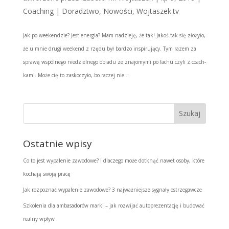
Coaching | Doradztwo
,
Nowości
,
Wojtaszek.tv
Jak po weekendzie? Jest energia? Mam nadzieję, że tak! Jakoś tak się złożyło,
że u mnie drugi weekend z rzędu był bardzo inspirujący. Tym razem za
sprawą wspólnego niedzielnego obiadu ze znajomymi po fachu czyli z coach-
kami. Może cię to zaskoczyło, bo raczej nie...
Ostatnie wpisy
Co to jest wypalenie zawodowe? I dlaczego może dotknąć nawet osoby, które
kochają swoją pracę
Jak rozpoznać wypalenie zawodowe? 3 najważniejsze sygnały ostrzegawcze
Szkolenia dla ambasadorów marki – jak rozwijać autoprezentację i budować
realny wpływ