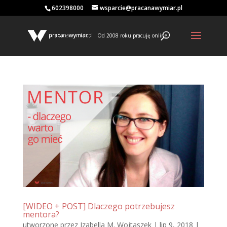
602398000
wsparcie@pracanawymiar.pl
Od 2008 roku pracuję online
[WIDEO + POST] Dlaczego potrzebujesz
mentora?
utworzone przez
Izabella M. Wojtaszek
|
lip 9, 2018
|