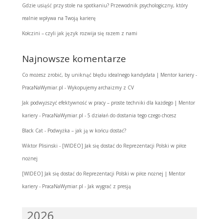
Gdzie usiąść przy stole na spotkaniu? Przewodnik psychologiczny, który
realnie wpływa na Twoją karierę
Kołczini – czyli jak język rozwija się razem z nami
Najnowsze komentarze
Co możesz zrobić, by uniknąć błędu idealnego kandydata | Mentor kariery -
PracaNaWymiar.pl
-
Wykopujemy archaizmy z CV
Jak podwyższyć efektywność w pracy – proste techniki dla każdego | Mentor
kariery - PracaNaWymiar.pl
-
5 działań do dostania tego czego chcesz
Black Cat
-
Podwyżka – jak ją w końcu dostać?
Wiktor Plisinski
-
[WIDEO] Jak się dostać do Reprezentacji Polski w piłce
nożnej
[WIDEO] Jak się dostać do Reprezentacji Polski w piłce nożnej | Mentor
kariery - PracaNaWymiar.pl
-
Jak wygrać z presją
2026