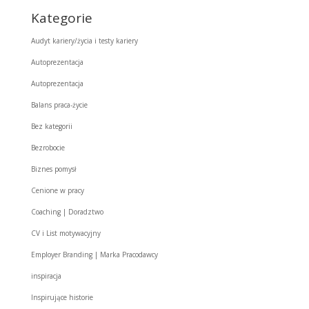
Kategorie
Audyt kariery/życia i testy kariery
Autoprezentacja
Autoprezentacja
Balans praca-życie
Bez kategorii
Bezrobocie
Biznes pomysł
Cenione w pracy
Coaching | Doradztwo
CV i List motywacyjny
Employer Branding | Marka Pracodawcy
inspiracja
Inspirujące historie