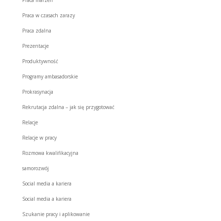
Praca w czasach zarazy
Praca zdalna
Prezentacje
Produktywność
Programy ambasadorskie
Prokrasynacja
Rekrutacja zdalna – jak się przygotować
Relacje
Relacje w pracy
Rozmowa kwalifikacyjna
samorozwój
Social media a kariera
Social media a kariera
Szukanie pracy i aplikowanie