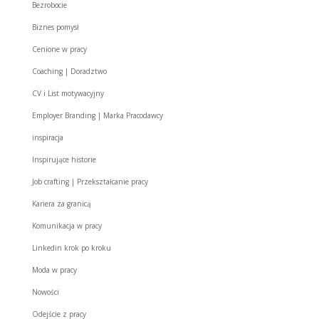
Bezrobocie
Biznes pomysł
Cenione w pracy
Coaching | Doradztwo
CV i List motywacyjny
Employer Branding | Marka Pracodawcy
inspiracja
Inspirujące historie
Job crafting | Przekształcanie pracy
Kariera za granicą
Komunikacja w pracy
Linkedin krok po kroku
Moda w pracy
Nowości
Odejście z pracy