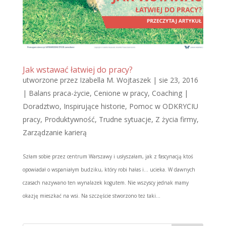
Jak wstawać łatwiej do pracy?
utworzone przez
Izabella M. Wojtaszek
|
sie 23, 2016
|
Balans praca-życie
,
Cenione w pracy
,
Coaching |
Doradztwo
,
Inspirujące historie
,
Pomoc w ODKRYCIU
pracy
,
Produktywność
,
Trudne sytuacje
,
Z życia firmy
,
Zarządzanie karierą
Szłam sobie przez centrum Warszawy i usłyszałam, jak z fascynacją ktoś
opowiadał o wspaniałym budziku, który robi hałas i… ucieka. W dawnych
czasach nazywano ten wynalazek kogutem. Nie wszyscy jednak mamy
okazję mieszkać na wsi. Na szczęście stworzono też taki...