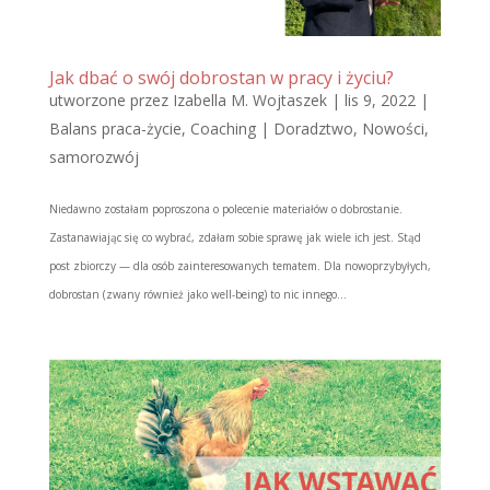
Jak dbać o swój dobrostan w pracy i życiu?
utworzone przez
Izabella M. Wojtaszek
|
lis 9, 2022
|
Balans praca-życie
,
Coaching | Doradztwo
,
Nowości
,
samorozwój
Niedawno zostałam poproszona o polecenie materiałów o dobrostanie.
Zastanawiając się co wybrać, zdałam sobie sprawę jak wiele ich jest. Stąd
post zbiorczy — dla osób zainteresowanych tematem. Dla nowoprzybyłych,
dobrostan (zwany również jako well-being) to nic innego...