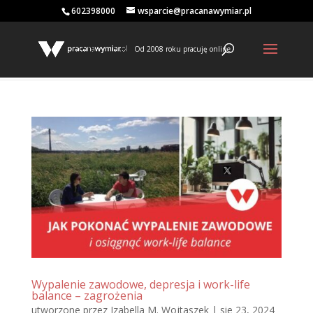
602398000
wsparcie@pracanawymiar.pl
Od 2008 roku pracuję online
Wypalenie zawodowe, depresja i work-life
balance – zagrożenia
utworzone przez
Izabella M. Wojtaszek
|
sie 23, 2024