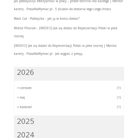
Jak podwyższyć efektywność w pracy – proste techniki dla każdego | Mentor
kariery - PracaNaWymiar.pl
-
5 działań do dostania tego czego chcesz
Black Cat
-
Podwyżka – jak ją w końcu dostać?
Wiktor Plisinski
-
[WIDEO] Jak się dostać do Reprezentacji Polski w piłce
nożnej
[WIDEO] Jak się dostać do Reprezentacji Polski w piłce nożnej | Mentor
kariery - PracaNaWymiar.pl
-
Jak wygrać z presją
2026
+
czerwiec
(1)
+
maj
(1)
+
kwiecień
(1)
2025
2024