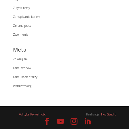
Z życia firmy
Zarządzanie karierą
Zmiana pracy
Zwolnienie
Meta
Zaloguj się
Kanał wpisów
Kanał komentarzy
WordPress.org
Polityka Prywatności
Realizacja:
Hog Studio