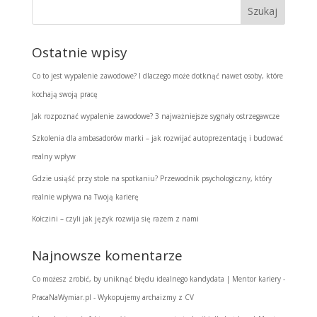
Ostatnie wpisy
Co to jest wypalenie zawodowe? I dlaczego może dotknąć nawet osoby, które
kochają swoją pracę
Jak rozpoznać wypalenie zawodowe? 3 najważniejsze sygnały ostrzegawcze
Szkolenia dla ambasadorów marki – jak rozwijać autoprezentację i budować
realny wpływ
Gdzie usiąść przy stole na spotkaniu? Przewodnik psychologiczny, który
realnie wpływa na Twoją karierę
Kołczini – czyli jak język rozwija się razem z nami
Najnowsze komentarze
Co możesz zrobić, by uniknąć błędu idealnego kandydata | Mentor kariery -
PracaNaWymiar.pl
-
Wykopujemy archaizmy z CV