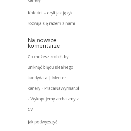
karierę
Kołczini – czyli jak język
rozwija się razem z nami
Najnowsze
komentarze
Co możesz zrobić, by
uniknąć błędu idealnego
kandydata | Mentor
kariery - PracaNaWymiar.pl
-
Wykopujemy archaizmy z
CV
Jak podwyższyć