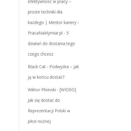
efektywność w pracy –
proste techniki dla
każdego | Mentor kariery -
PracaNaWymiar.pl
-
5
działań do dostania tego
czego chcesz
Black Cat
-
Podwyżka – jak
ją w końcu dostać?
Wiktor Plisinski
-
[WIDEO]
Jak się dostać do
Reprezentacji Polski w
piłce nożnej