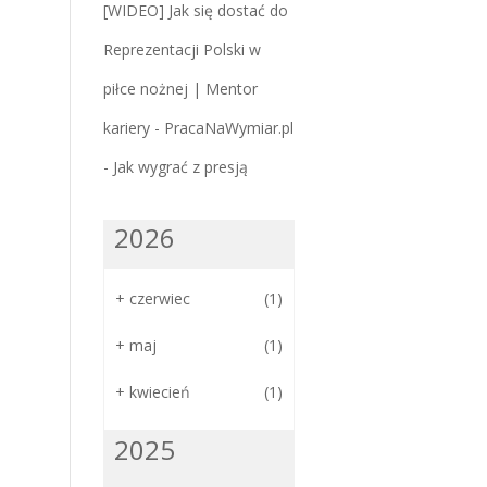
[WIDEO] Jak się dostać do
Reprezentacji Polski w
piłce nożnej | Mentor
kariery - PracaNaWymiar.pl
-
Jak wygrać z presją
2026
+
czerwiec
(1)
+
maj
(1)
+
kwiecień
(1)
2025