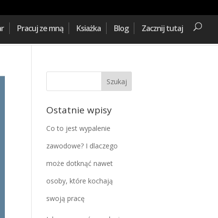
ar
Pracuj ze mną
Ksiażka
Blog
Zacznij tutaj
Ostatnie wpisy
Co to jest wypalenie
zawodowe? I dlaczego
może dotknąć nawet
osoby, które kochają
swoją pracę