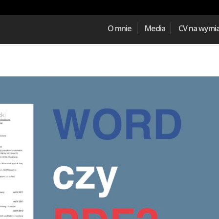
O mnie
Media
CV na wymi