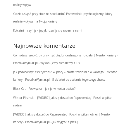
realny wpływ
Gdzie usiąść przy stole na spotkaniu? Przewodnik psychologiczny, który
realnie wpływa na Twoją karierę
Kołczini – czyli jak język rozwija się razem z nami
Najnowsze komentarze
Co możesz zrobić, by uniknąć błędu idealnego kandydata | Mentor kariery -
PracaNaWymiar.pl
-
Wykopujemy archaizmy z CV
Jak podwyższyć efektywność w pracy – proste techniki dla każdego | Mentor
kariery - PracaNaWymiar.pl
-
5 działań do dostania tego czego chcesz
Black Cat
-
Podwyżka – jak ją w końcu dostać?
Wiktor Plisinski
-
[WIDEO] Jak się dostać do Reprezentacji Polski w piłce
nożnej
[WIDEO] Jak się dostać do Reprezentacji Polski w piłce nożnej | Mentor
kariery - PracaNaWymiar.pl
-
Jak wygrać z presją