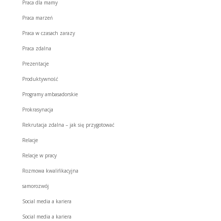
Praca dla mamy
Praca marzeń
Praca w czasach zarazy
Praca zdalna
Prezentacje
Produktywność
Programy ambasadorskie
Prokrasynacja
Rekrutacja zdalna – jak się przygotować
Relacje
Relacje w pracy
Rozmowa kwalifikacyjna
samorozwój
Social media a kariera
Social media a kariera