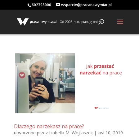
602398000
wsparcie@pracanawymiar.pl
Od 2008 roku pracuję online
Dlaczego narzekasz na pracę?
utworzone przez
Izabella M. Wojtaszek
|
kwi 10, 2019