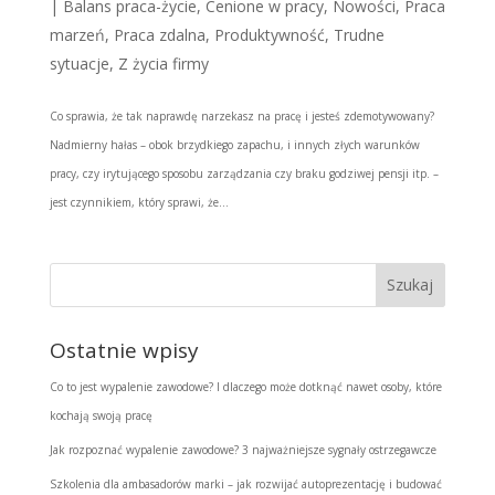
|
Balans praca-życie
,
Cenione w pracy
,
Nowości
,
Praca
marzeń
,
Praca zdalna
,
Produktywność
,
Trudne
sytuacje
,
Z życia firmy
Co sprawia, że tak naprawdę narzekasz na pracę i jesteś zdemotywowany?
Nadmierny hałas – obok brzydkiego zapachu, i innych złych warunków
pracy, czy irytującego sposobu zarządzania czy braku godziwej pensji itp. –
jest czynnikiem, który sprawi, że...
Ostatnie wpisy
Co to jest wypalenie zawodowe? I dlaczego może dotknąć nawet osoby, które
kochają swoją pracę
Jak rozpoznać wypalenie zawodowe? 3 najważniejsze sygnały ostrzegawcze
Szkolenia dla ambasadorów marki – jak rozwijać autoprezentację i budować