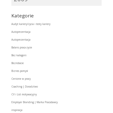
Kategorie
Audyt kariery/życia i testy kariery
Autoprezentacja
Autoprezentacja
Balans praca-życie
Bez kategorii
Bezrobocie
Biznes pomysł
Cenione w pracy
Coaching | Doradztwo
CV i List motywacyjny
Employer Branding | Marka Pracodawcy
inspiracja