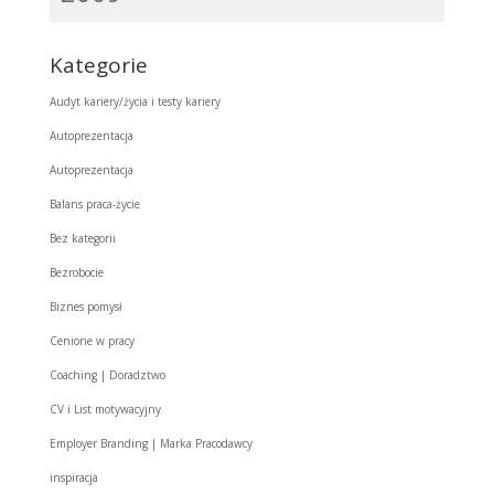
Kategorie
Audyt kariery/życia i testy kariery
Autoprezentacja
Autoprezentacja
Balans praca-życie
Bez kategorii
Bezrobocie
Biznes pomysł
Cenione w pracy
Coaching | Doradztwo
CV i List motywacyjny
Employer Branding | Marka Pracodawcy
inspiracja