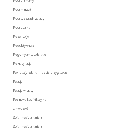
Praca dla mamy
Praca marzeń
Praca w czasach zarazy
Praca zdalna
Prezentacje
Produktywność
Programy ambasadorskie
Prokrasynacja
Rekrutacja zdalna – jak się przygotować
Relacje
Relacje w pracy
Rozmowa kwalifikacyjna
samorozwój
Social media a kariera
Social media a kariera