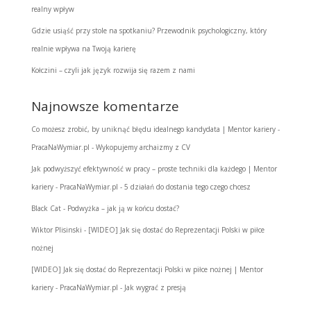
realny wpływ
Gdzie usiąść przy stole na spotkaniu? Przewodnik psychologiczny, który
realnie wpływa na Twoją karierę
Kołczini – czyli jak język rozwija się razem z nami
Najnowsze komentarze
Co możesz zrobić, by uniknąć błędu idealnego kandydata | Mentor kariery -
PracaNaWymiar.pl
-
Wykopujemy archaizmy z CV
Jak podwyższyć efektywność w pracy – proste techniki dla każdego | Mentor
kariery - PracaNaWymiar.pl
-
5 działań do dostania tego czego chcesz
Black Cat
-
Podwyżka – jak ją w końcu dostać?
Wiktor Plisinski
-
[WIDEO] Jak się dostać do Reprezentacji Polski w piłce
nożnej
[WIDEO] Jak się dostać do Reprezentacji Polski w piłce nożnej | Mentor
kariery - PracaNaWymiar.pl
-
Jak wygrać z presją