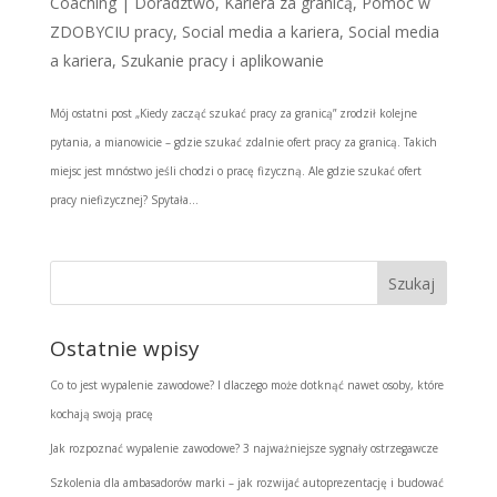
Coaching | Doradztwo
,
Kariera za granicą
,
Pomoc w
ZDOBYCIU pracy
,
Social media a kariera
,
Social media
a kariera
,
Szukanie pracy i aplikowanie
Mój ostatni post „Kiedy zacząć szukać pracy za granicą” zrodził kolejne
pytania, a mianowicie – gdzie szukać zdalnie ofert pracy za granicą. Takich
miejsc jest mnóstwo jeśli chodzi o pracę fizyczną. Ale gdzie szukać ofert
pracy niefizycznej? Spytała...
Ostatnie wpisy
Co to jest wypalenie zawodowe? I dlaczego może dotknąć nawet osoby, które
kochają swoją pracę
Jak rozpoznać wypalenie zawodowe? 3 najważniejsze sygnały ostrzegawcze
Szkolenia dla ambasadorów marki – jak rozwijać autoprezentację i budować