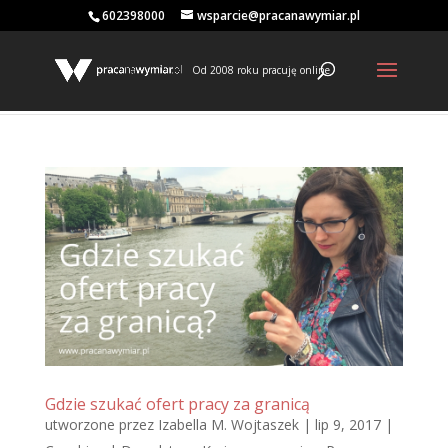
602398000
wsparcie@pracanawymiar.pl
Od 2008 roku pracuję online
Gdzie szukać ofert pracy za granicą
utworzone przez
Izabella M. Wojtaszek
|
lip 9, 2017
|