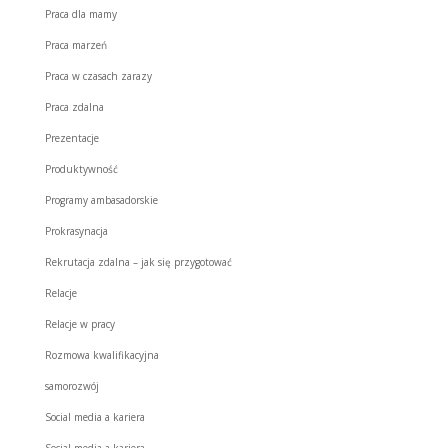
Praca dla mamy
Praca marzeń
Praca w czasach zarazy
Praca zdalna
Prezentacje
Produktywność
Programy ambasadorskie
Prokrasynacja
Rekrutacja zdalna – jak się przygotować
Relacje
Relacje w pracy
Rozmowa kwalifikacyjna
samorozwój
Social media a kariera