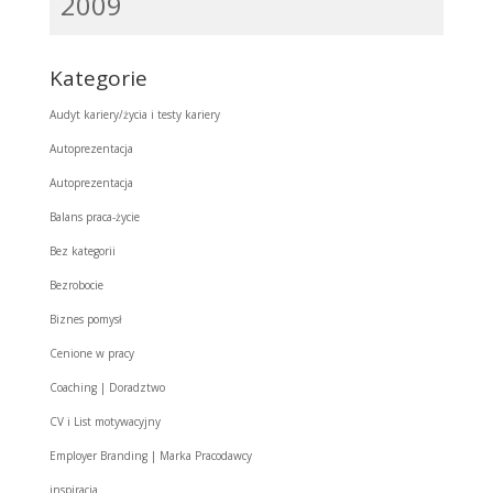
2009
Kategorie
Audyt kariery/życia i testy kariery
Autoprezentacja
Autoprezentacja
Balans praca-życie
Bez kategorii
Bezrobocie
Biznes pomysł
Cenione w pracy
Coaching | Doradztwo
CV i List motywacyjny
Employer Branding | Marka Pracodawcy
inspiracja