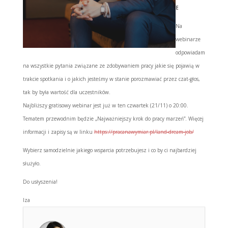
E
Na
webinarze
odpowiadam
na wszystkie pytania związane ze zdobywaniem pracy jakie się pojawią w
trakcie spotkania i o jakich jesteśmy w stanie porozmawiać przez czat-głos,
tak by była wartość dla uczestników.
Najbliższy gratisowy webinar jest już w ten czwartek (21/11) o 20:00.
Tematem przewodnim będzie „Najważniejszy krok do pracy marzeń”. Więcej
informacji i zapisy są w linku
https://pracanawymiar.pl/land-dream-job/
Wybierz samodzielnie jakiego wsparcia potrzebujesz i co by ci najbardziej
służyło.
Do usłyszenia!
Iza