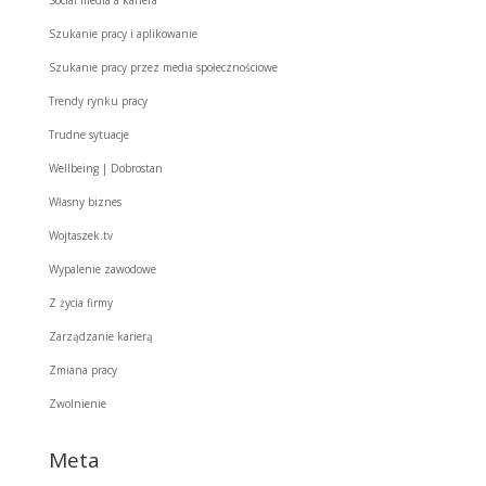
Social media a kariera
Szukanie pracy i aplikowanie
Szukanie pracy przez media społecznościowe
Trendy rynku pracy
Trudne sytuacje
Wellbeing | Dobrostan
Własny biznes
Wojtaszek.tv
Wypalenie zawodowe
Z życia firmy
Zarządzanie karierą
Zmiana pracy
Zwolnienie
Meta