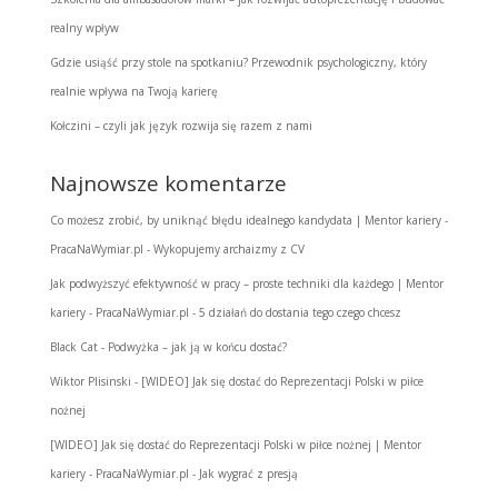
realny wpływ
Gdzie usiąść przy stole na spotkaniu? Przewodnik psychologiczny, który
realnie wpływa na Twoją karierę
Kołczini – czyli jak język rozwija się razem z nami
Najnowsze komentarze
Co możesz zrobić, by uniknąć błędu idealnego kandydata | Mentor kariery -
PracaNaWymiar.pl
-
Wykopujemy archaizmy z CV
Jak podwyższyć efektywność w pracy – proste techniki dla każdego | Mentor
kariery - PracaNaWymiar.pl
-
5 działań do dostania tego czego chcesz
Black Cat
-
Podwyżka – jak ją w końcu dostać?
Wiktor Plisinski
-
[WIDEO] Jak się dostać do Reprezentacji Polski w piłce
nożnej
[WIDEO] Jak się dostać do Reprezentacji Polski w piłce nożnej | Mentor
kariery - PracaNaWymiar.pl
-
Jak wygrać z presją