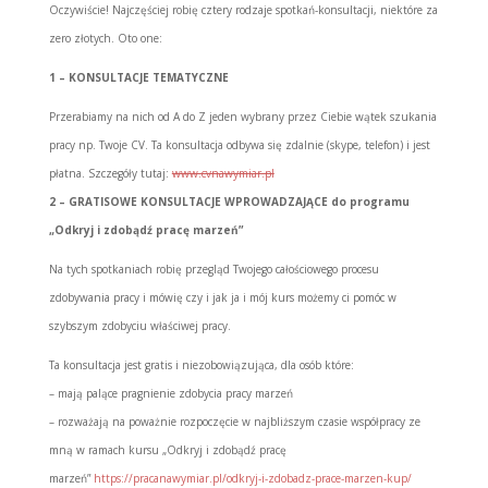
Oczywiście! Najczęściej robię cztery rodzaje spotkań-konsultacji, niektóre za
zero złotych. Oto one:
1 – KONSULTACJE TEMATYCZNE
Przerabiamy na nich od A do Z jeden wybrany przez Ciebie wątek szukania
pracy np. Twoje CV. Ta konsultacja odbywa się zdalnie (skype, telefon) i jest
płatna. Szczegóły tutaj:
www.cvnawymiar.pl
2 – GRATISOWE KONSULTACJE WPROWADZAJĄCE do programu
„Odkryj i zdobądź pracę marzeń”
Na tych spotkaniach robię przegląd Twojego całościowego procesu
zdobywania pracy i mówię czy i jak ja i mój kurs możemy ci pomóc w
szybszym zdobyciu właściwej pracy.
Ta konsultacja jest gratis i niezobowiązująca, dla osób które:
– mają palące pragnienie zdobycia pracy marzeń
– rozważają na poważnie rozpoczęcie w najbliższym czasie współpracy ze
mną w ramach kursu „Odkryj i zdobądź pracę
marzeń”
https://pracanawymiar.pl/odkryj-i-zdobadz-prace-marzen-kup/