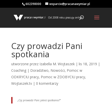
602398000
wsparcie@pracanawymiar.pl
Od 2008 roku pracuję online
Czy prowadzi Pani
spotkania
utworzone przez
Izabella M. Wojtaszek
|
lis 18, 2019
|
Coaching | Doradztwo
,
Nowości
,
Pomoc w
ODKRYCIU pracy
,
Pomoc w ZDOBYCIU pracy
,
Wojtaszek.tv
|
0 komentarzy
„Czy prowadzi Pani jakieś spotkania?”