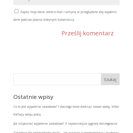
Zapisz moje dane, adres e-mail i witrynę w przeglądarce aby wypełnić
dane podczas pisania kolejnych komentarzy.
Ostatnie wpisy
Co to jest wypalenie zawodowe? I dlaczego może dotknąć nawet osoby, które
kochają swoją pracę
Jak rozpoznać wypalenie zawodowe? 3 najważniejsze sygnały ostrzegawcze
Szkolenia dla ambasadorów marki – jak rozwijać autoprezentację i budować