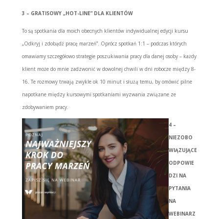
3 – GRATISOWY „HOT-LINE” DLA KLIENTÓW
To są spotkania dla moich obecnych klientów indywidualnej edycji kursu
„Odkryj i zdobądź pracę marzeń”. Oprócz spotkań 1:1 – podczas których
omawiamy szczegółowo strategie poszukiwania pracy dla danej osoby – każdy
klient może do mnie zadzwonić w dowolnej chwili w dni robocze między 8-
16. Te rozmowy trwają zwykle ok 10 minut i służą temu, by omówić pilne
napotkane między kursowymi spotkaniami wyzwania związane ze
zdobywaniem pracy.
4 –
NIEZOBO
WIĄZUJĄCE
ODPOWIE
DZI NA
PYTANIA
NA
WEBINARZ