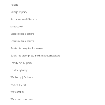
Relacje
Relacje w pracy
Rozmowa kwalifikacyjna
samorozwój
Social media a kariera
Social media a kariera
Szukanie pracy i aplikowanie
Szukanie pracy przez media społecznościowe
Trendy rynku pracy
Trudne sytuacje
Wellbeing | Dobrostan
Własny biznes
Wojtaszek.tv
Wypalenie zawodowe