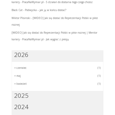
kariery - PracaNaWymiar.pl
-
5 działań do dostania tego czego chcesz
Black Cat
-
Podwyżka – jak ją w końcu dostać?
Wiktor Plisinski
-
[WIDEO] Jak się dostać do Reprezentacji Polski w piłce
nożnej
[WIDEO] Jak się dostać do Reprezentacji Polski w piłce nożnej | Mentor
kariery - PracaNaWymiar.pl
-
Jak wygrać z presją
2026
+
czerwiec
(1)
+
maj
(1)
+
kwiecień
(1)
2025
2024