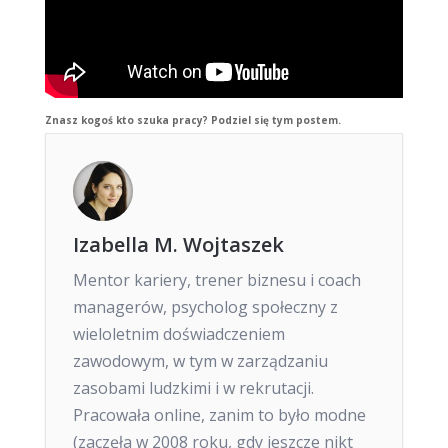
Znasz kogoś kto szuka pracy? Podziel się tym postem.
Izabella M. Wojtaszek
Mentor kariery, trener biznesu i coach
managerów, psycholog społeczny z
wieloletnim doświadczeniem
zawodowym, w tym w zarządzaniu
zasobami ludzkimi i w rekrutacji.
Pracowała online, zanim to było modne
(zaczęła w 2008 roku, gdy jeszcze nikt