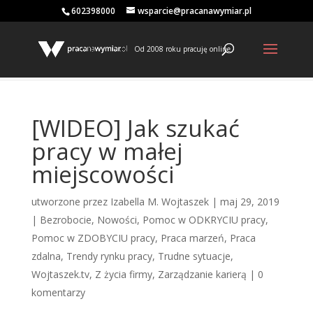
602398000
wsparcie@pracanawymiar.pl
Od 2008 roku pracuję online
[WIDEO] Jak szukać
pracy w małej
miejscowości
utworzone przez
Izabella M. Wojtaszek
|
maj 29, 2019
|
Bezrobocie
,
Nowości
,
Pomoc w ODKRYCIU pracy
,
Pomoc w ZDOBYCIU pracy
,
Praca marzeń
,
Praca
zdalna
,
Trendy rynku pracy
,
Trudne sytuacje
,
Wojtaszek.tv
,
Z życia firmy
,
Zarządzanie karierą
|
0
komentarzy