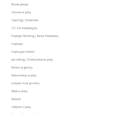
Biznes pomysł
Cenione w pracy
Coaching | Doradztwo
CV i List motywacyjny
Employer Branding | Marka Pracodawcy
inspiracja
Inspirujące historie
Job crafting | Przekształcanie pracy
Kariera za granicą
Komunikacja w pracy
Linkedin krok po kroku
Moda w pracy
Nowości
Odejście z pracy