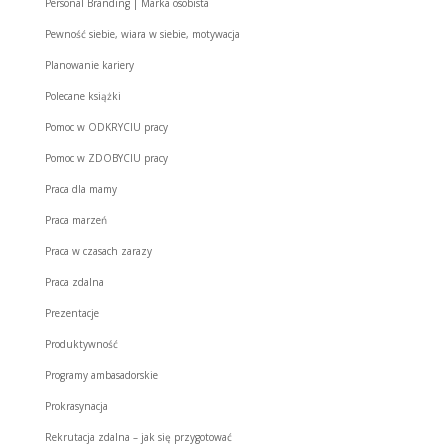
Personal Branding | Marka osobista
Pewność siebie, wiara w siebie, motywacja
Planowanie kariery
Polecane książki
Pomoc w ODKRYCIU pracy
Pomoc w ZDOBYCIU pracy
Praca dla mamy
Praca marzeń
Praca w czasach zarazy
Praca zdalna
Prezentacje
Produktywność
Programy ambasadorskie
Prokrasynacja
Rekrutacja zdalna – jak się przygotować