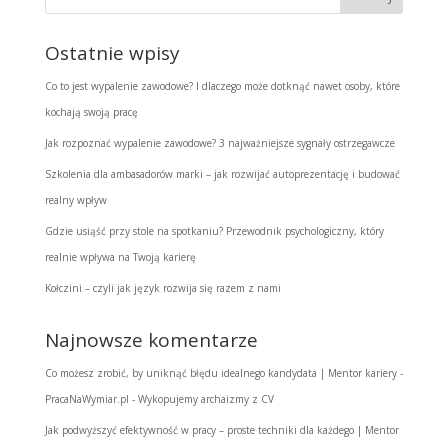
Ostatnie wpisy
Co to jest wypalenie zawodowe? I dlaczego może dotknąć nawet osoby, które
kochają swoją pracę
Jak rozpoznać wypalenie zawodowe? 3 najważniejsze sygnały ostrzegawcze
Szkolenia dla ambasadorów marki – jak rozwijać autoprezentację i budować
realny wpływ
Gdzie usiąść przy stole na spotkaniu? Przewodnik psychologiczny, który
realnie wpływa na Twoją karierę
Kołczini – czyli jak język rozwija się razem z nami
Najnowsze komentarze
Co możesz zrobić, by uniknąć błędu idealnego kandydata | Mentor kariery -
PracaNaWymiar.pl
-
Wykopujemy archaizmy z CV
Jak podwyższyć efektywność w pracy – proste techniki dla każdego | Mentor