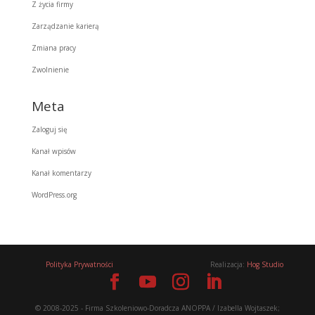
Z życia firmy
Zarządzanie karierą
Zmiana pracy
Zwolnienie
Meta
Zaloguj się
Kanał wpisów
Kanał komentarzy
WordPress.org
Polityka Prywatności
Realizacja:
Hog Studio
© 2008-2025 - Firma Szkoleniowo-Doradcza ANOPPA / Izabella Wojtaszek;