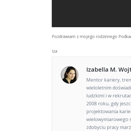
Pozdrawiam z mojego rodzinnego Podkar
Iza
Izabella M. Woj
Mentor kariery, tre
wieloletnim doświa
ludzkimi i w rekruta
2008 roku, gdy jeszc
projektowania karie
wielowymiarowego s
zdobyciu pracy marze