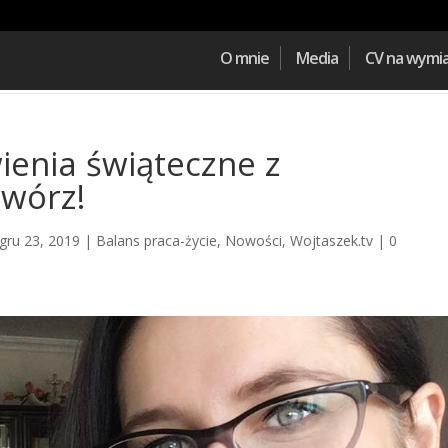
O mnie
Media
CV na wymi
enia świąteczne z
wórz!
gru 23, 2019
|
Balans praca-życie
,
Nowości
,
Wojtaszek.tv
|
0