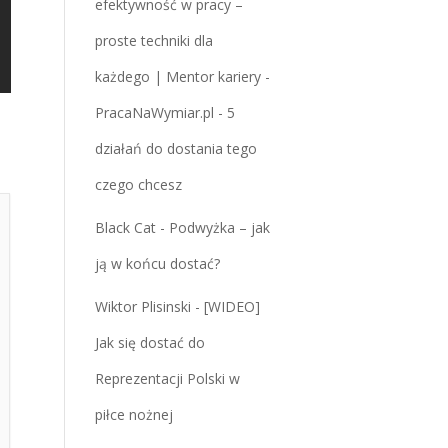
efektywność w pracy –
proste techniki dla
każdego | Mentor kariery -
PracaNaWymiar.pl
-
5
działań do dostania tego
czego chcesz
Black Cat
-
Podwyżka – jak
ją w końcu dostać?
Wiktor Plisinski
-
[WIDEO]
Jak się dostać do
Reprezentacji Polski w
piłce nożnej