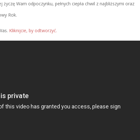
nej życzę Wam odpoczynku, pełnych ciepła chwil z najbliższymi oraz
owy Rok.
 Was.
Kliknijcie, by odtworzyć.