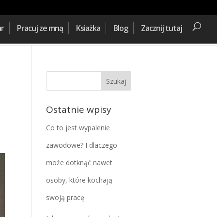
ar
Pracuj ze mną
Ksiażka
Blog
Zacznij tutaj
Ostatnie wpisy
Co to jest wypalenie
zawodowe? I dlaczego
może dotknąć nawet
osoby, które kochają
swoją pracę