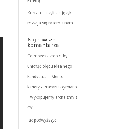
karierę
Kołczini – czyli jak język
rozwija się razem z nami
Najnowsze
komentarze
Co możesz zrobić, by
uniknąć błędu idealnego
kandydata | Mentor
kariery - PracaNaWymiar.pl
-
Wykopujemy archaizmy z
CV
Jak podwyższyć