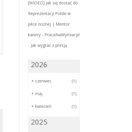
[WIDEO] Jak się dostać do
Reprezentacji Polski w
piłce nożnej | Mentor
kariery - PracaNaWymiar.pl
-
Jak wygrać z presją
2026
+
czerwiec
(1)
+
maj
(1)
+
kwiecień
(1)
2025