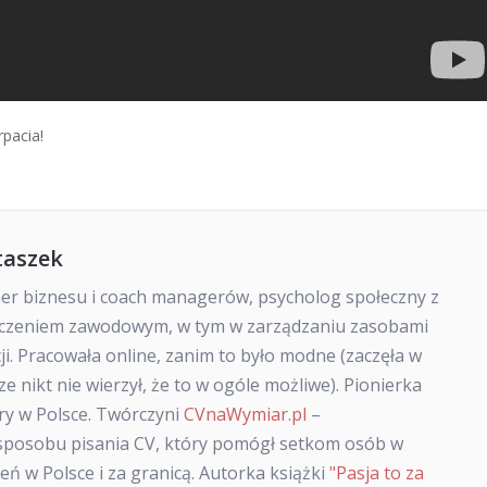
pacia!
taszek
ner biznesu i coach managerów, psycholog społeczny z
dczeniem zawodowym, w tym w zarządzaniu zasobami
cji. Pracowała online, zanim to było modne (zaczęła w
ze nikt nie wierzył, że to w ogóle możliwe). Pionierka
ry w Polsce. Twórczyni
CVnaWymiar.pl
–
posobu pisania CV, który pomógł setkom osób w
ń w Polsce i za granicą. Autorka książki
"Pasja to za