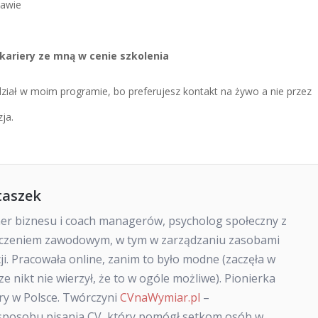
zawie
kariery ze mną w cenie szkolenia
udział w moim programie, bo preferujesz kontakt na żywo a nie przez
ja.
taszek
ner biznesu i coach managerów, psycholog społeczny z
dczeniem zawodowym, w tym w zarządzaniu zasobami
cji. Pracowała online, zanim to było modne (zaczęła w
ze nikt nie wierzył, że to w ogóle możliwe). Pionierka
ry w Polsce. Twórczyni
CVnaWymiar.pl
–
posobu pisania CV, który pomógł setkom osób w