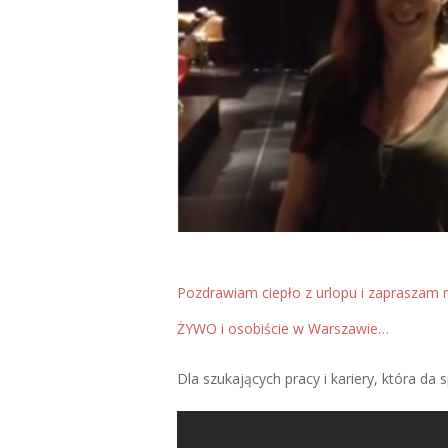
Pozdrawiam ciepło z urlopu i zapraszam
ŻYWO i osobiście w Warszawie…
Dla szukających pracy i kariery, która d