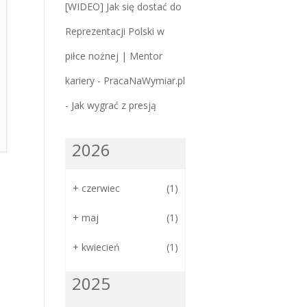
[WIDEO] Jak się dostać do
Reprezentacji Polski w
piłce nożnej | Mentor
kariery - PracaNaWymiar.pl
-
Jak wygrać z presją
2026
+
czerwiec
(1)
+
maj
(1)
+
kwiecień
(1)
2025