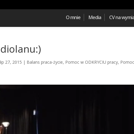
O mnie
Media
CV na wymi
diolanu:)
lip 27, 2015
|
Balans praca-życie
,
Pomoc w ODKRYCIU pracy
,
Pomo