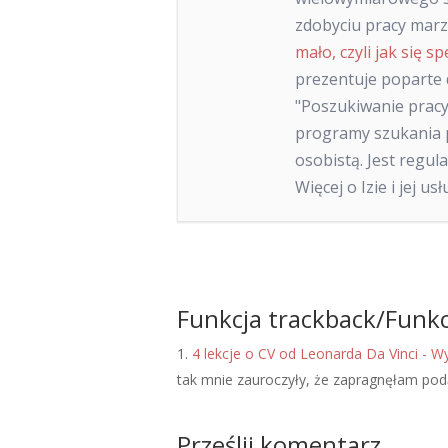
zdobyciu pracy marze
mało, czyli jak się sp
prezentuje poparte
"Poszukiwanie pracy
programy szukania p
osobistą. Jest regu
Więcej o Izie i jej u
Funkcja trackback/Funkc
4 lekcje o CV od Leonarda Da Vinci - Wy
tak mnie zauroczyły, że zapragnęłam pod
Prześlij komentarz