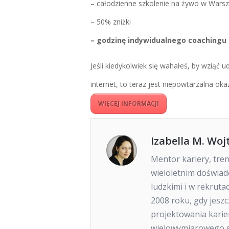
– całodzienne szkolenie na żywo w Wars
– 50% zniżki
– godzinę indywidualnego coachingu 
Jeśli kiedykolwiek się wahałeś, by wziąć 
internet, to teraz jest niepowtarzalna okaz
WIĘCEJ INFORMACJI
Izabella M. Woj
Mentor kariery, tre
wieloletnim doświa
ludzkimi i w rekruta
2008 roku, gdy jeszc
projektowania karie
wielowymiarowego s