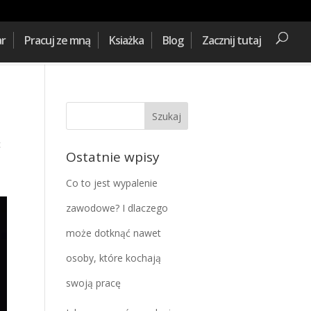
ar
Pracuj ze mną
Ksiażka
Blog
Zacznij tutaj
c
Ostatnie wpisy
Co to jest wypalenie
zawodowe? I dlaczego
może dotknąć nawet
osoby, które kochają
swoją pracę