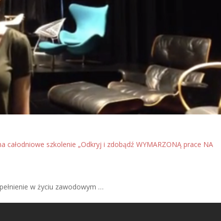
 na całodniowe szkolenie „Odkryj i zdobądź WYMARZONĄ prace NA
a spełnienie w życiu zawodowym …