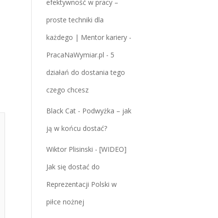
efektywność w pracy –
proste techniki dla
każdego | Mentor kariery -
PracaNaWymiar.pl
-
5
działań do dostania tego
czego chcesz
Black Cat
-
Podwyżka – jak
ją w końcu dostać?
Wiktor Plisinski
-
[WIDEO]
Jak się dostać do
Reprezentacji Polski w
piłce nożnej