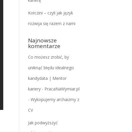
karierę
Kołczini – czyli jak język
rozwija się razem z nami
Najnowsze
komentarze
Co możesz zrobić, by
uniknąć błędu idealnego
kandydata | Mentor
kariery - PracaNaWymiar.pl
-
Wykopujemy archaizmy z
CV
Jak podwyższyć