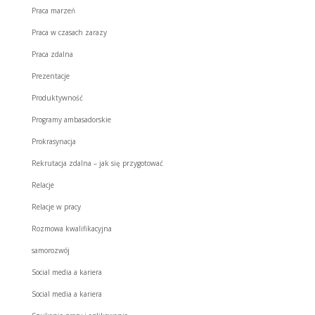
Praca marzeń
Praca w czasach zarazy
Praca zdalna
Prezentacje
Produktywność
Programy ambasadorskie
Prokrasynacja
Rekrutacja zdalna – jak się przygotować
Relacje
Relacje w pracy
Rozmowa kwalifikacyjna
samorozwój
Social media a kariera
Social media a kariera