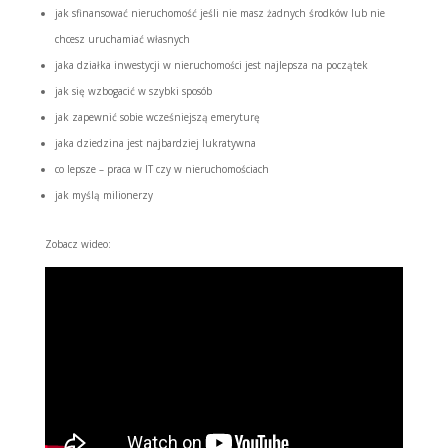
jak sfinansować nieruchomość jeśli nie masz żadnych środków lub nie
chcesz uruchamiać własnych
jaka działka inwestycji w nieruchomości jest najlepsza na początek
jak się wzbogacić w szybki sposób
jak zapewnić sobie wcześniejszą emeryturę
jaka dziedzina jest najbardziej lukratywna
co lepsze – praca w IT czy w nieruchomościach
jak myślą milionerzy
Zobacz wideo: