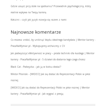
Gdzie usiąść przy stole na spotkaniu? Przewodnik psychologiczny, który
realnie wpływa na Twoją karierę
Kołczini – czyli jak język rozwija się razem z nami
Najnowsze komentarze
Co możesz zrobić, by uniknąć błędu idealnego kandydata | Mentor kariery -
PracaNaWymiar.pl
-
Wykopujemy archaizmy z CV
Jak podwyższyć efektywność w pracy – proste techniki dla każdego | Mentor
kariery - PracaNaWymiar.pl
-
5 działań do dostania tego czego chcesz
Black Cat
-
Podwyżka – jak ją w końcu dostać?
Wiktor Plisinski
-
[WIDEO] Jak się dostać do Reprezentacji Polski w piłce
nożnej
[WIDEO] Jak się dostać do Reprezentacji Polski w piłce nożnej | Mentor
kariery - PracaNaWymiar.pl
-
Jak wygrać z presją