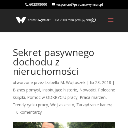
602398000
wsparcie@pracanawymiar.pl
Od 2008 roku pracuję online
Sekret pasywnego
dochodu z
nieruchomości
utworzone przez
Izabella M. Wojtaszek
|
lip 23, 2018
|
Biznes pomysł
,
Inspirujące historie
,
Nowości
,
Polecane
książki
,
Pomoc w ODKRYCIU pracy
,
Praca marzeń
,
Trendy rynku pracy
,
Wojtaszek.tv
,
Zarządzanie karierą
|
0 komentarzy