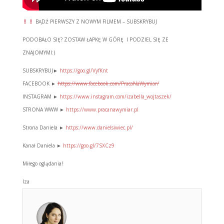
BĄDŹ PIERWSZY Z NOWYM FILMEM – SUBSKRYBUJ
PODOBAŁO SIĘ? ZOSTAW ŁAPKĘ W GÓRĘ I PODZIEL SIĘ ZE
ZNAJOMYMI:)
SUBSKRYBUJ►
https://goo.gl/VyfKnt
FACEBOOK ►
https://www.facebook.com/PracaNaWymiar/
INSTAGRAM ►
https://www.instagram.com/izabella_wojtaszek/
STRONA WWW ►
https://www.pracanawymiar.pl
Strona Daniela ►
https://www.danielsiwiec.pl/
Kanał Daniela ►
https://goo.gl/7SXCz9
Miłego oglądania!
Iza