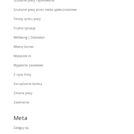
Szukanie pracy i aplikowanie
Szukanie pracy przez media społecznościowe
Trendy rynku pracy
Trudne sytuacje
Wellbeing | Dobrostan
Własny biznes
Wojtaszek.tv
Wypalenie zawodowe
Z życia firmy
Zarządzanie karierą
Zmiana pracy
Zwolnienie
Meta
Zaloguj się