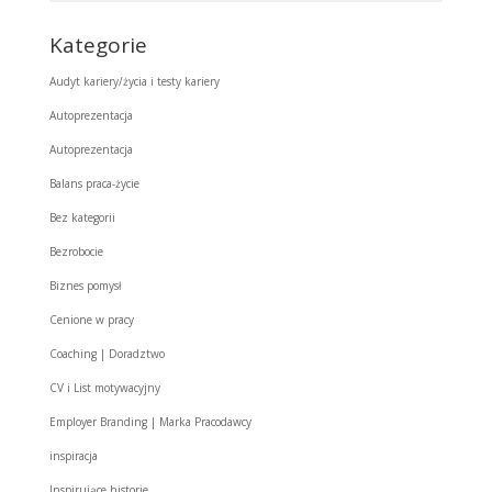
Kategorie
Audyt kariery/życia i testy kariery
Autoprezentacja
Autoprezentacja
Balans praca-życie
Bez kategorii
Bezrobocie
Biznes pomysł
Cenione w pracy
Coaching | Doradztwo
CV i List motywacyjny
Employer Branding | Marka Pracodawcy
inspiracja
Inspirujące historie