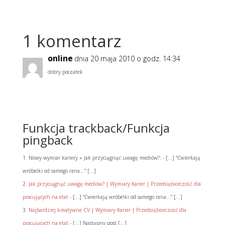
1 komentarz
online
dnia 20 maja 2010 o godz. 14:34
dobry poczatek
Odpowiedz
Funkcja trackback/Funkcja
pingback
Nowy wymiar kariery » Jak przyciągnąć uwagę mediów?: - [...] “Ćwierkają
wróbelki od samego rana…” [...]
Jak przyciągnąć uwagę mediów? | Wymiary Karier | Przedsiębiorczość dla
pracujących na etat
- [...] “Ćwierkają wróbelki od samego rana…” [...]
Najbardziej kreatywne CV | Wymiary Karier | Przedsiębiorczość dla
pracujących na etat
- [...] Następny post [...]