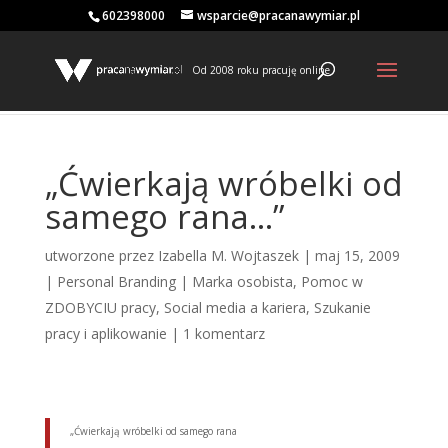
602398000
wsparcie@pracanawymiar.pl
Od 2008 roku pracuję online
„Ćwierkają wróbelki od
samego rana…”
utworzone przez
Izabella M. Wojtaszek
|
maj 15, 2009
|
Personal Branding | Marka osobista
,
Pomoc w
ZDOBYCIU pracy
,
Social media a kariera
,
Szukanie
pracy i aplikowanie
|
1 komentarz
„Ćwierkają wróbelki od samego rana