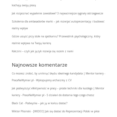
kochają swoją pracę
Jak rozpoznać wypalenie zawodowe? 3 najważniejsze sygnały ostrzegawcze
Szkolenia dla ambasadorów marki – jak rozwijać autoprezentację i budować
realny wpływ
Gdzie usiąść przy stole na spotkaniu? Przewodnik psychologiczny, który
realnie wpływa na Twoją karierę
Kołczini – czyli jak język rozwija się razem z nami
Najnowsze komentarze
Co możesz zrobić, by uniknąć błędu idealnego kandydata | Mentor kariery -
PracaNaWymiar.pl
-
Wykopujemy archaizmy z CV
Jak podwyższyć efektywność w pracy – proste techniki dla każdego | Mentor
kariery - PracaNaWymiar.pl
-
5 działań do dostania tego czego chcesz
Black Cat
-
Podwyżka – jak ją w końcu dostać?
Wiktor Plisinski
-
[WIDEO] Jak się dostać do Reprezentacji Polski w piłce