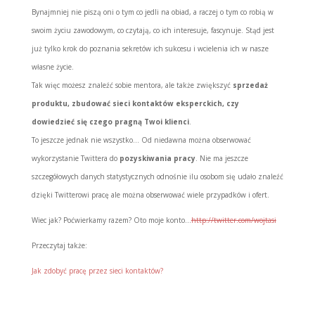
Bynajmniej nie piszą oni o tym co jedli na obiad, a raczej o tym co robią w
swoim życiu zawodowym, co czytają, co ich interesuje, fascynuje. Stąd jest
już tylko krok do poznania sekretów ich sukcesu i wcielenia ich w nasze
własne życie.
Tak więc możesz znaleźć sobie mentora, ale także zwiększyć
sprzedaż
produktu, zbudować sieci kontaktów eksperckich, czy
dowiedzieć się czego pragną Twoi klienci
.
To jeszcze jednak nie wszystko… Od niedawna można obserwować
wykorzystanie Twittera do
pozyskiwania pracy
. Nie ma jeszcze
szczegółowych danych statystycznych odnośnie ilu osobom się udało znaleźć
dzięki Twitterowi pracę ale można obserwować wiele przypadków i ofert.
Wiec jak? Poćwierkamy razem? Oto moje konto…
http://twitter.com/wojtasi
Przeczytaj także:
Jak zdobyć pracę przez sieci kontaktów?