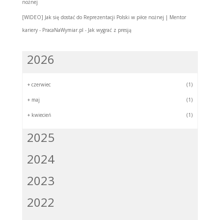
nożnej
[WIDEO] Jak się dostać do Reprezentacji Polski w piłce nożnej | Mentor
kariery - PracaNaWymiar.pl
-
Jak wygrać z presją
2026
+
czerwiec
(1)
+
maj
(1)
+
kwiecień
(1)
2025
2024
2023
2022