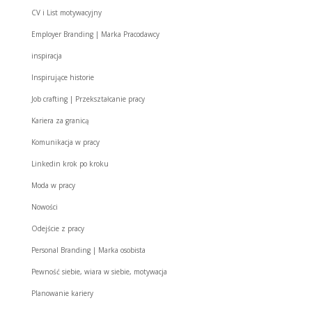
CV i List motywacyjny
Employer Branding | Marka Pracodawcy
inspiracja
Inspirujące historie
Job crafting | Przekształcanie pracy
Kariera za granicą
Komunikacja w pracy
Linkedin krok po kroku
Moda w pracy
Nowości
Odejście z pracy
Personal Branding | Marka osobista
Pewność siebie, wiara w siebie, motywacja
Planowanie kariery