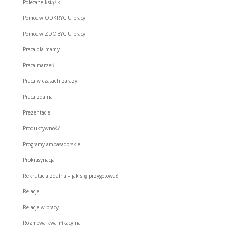
Polecane książki
Pomoc w ODKRYCIU pracy
Pomoc w ZDOBYCIU pracy
Praca dla mamy
Praca marzeń
Praca w czasach zarazy
Praca zdalna
Prezentacje
Produktywność
Programy ambasadorskie
Prokrasynacja
Rekrutacja zdalna – jak się przygotować
Relacje
Relacje w pracy
Rozmowa kwalifikacyjna