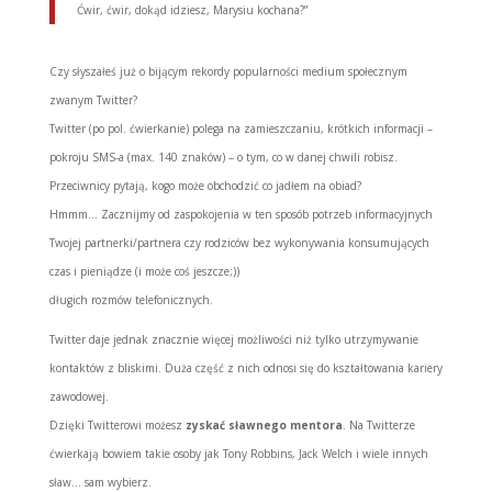
Ćwir, ćwir, dokąd idziesz, Marysiu kochana?”
Czy słyszałeś już o bijącym rekordy popularności medium społecznym
zwanym Twitter?
Twitter (po pol. ćwierkanie) polega na zamieszczaniu, krótkich informacji –
pokroju SMS-a (max. 140 znaków) – o tym, co w danej chwili robisz.
Przeciwnicy pytają, kogo może obchodzić co jadłem na obiad?
Hmmm… Zacznijmy od zaspokojenia w ten sposób potrzeb informacyjnych
Twojej partnerki/partnera czy rodziców bez wykonywania konsumujących
czas i pieniądze (i może coś jeszcze;))
długich rozmów telefonicznych.
Twitter daje jednak znacznie więcej możliwości niż tylko utrzymywanie
kontaktów z bliskimi. Duża część z nich odnosi się do kształtowania kariery
zawodowej.
Dzięki Twitterowi możesz
zyskać sławnego mentora
. Na Twitterze
ćwierkają bowiem takie osoby jak Tony Robbins, Jack Welch i wiele innych
sław… sam wybierz.