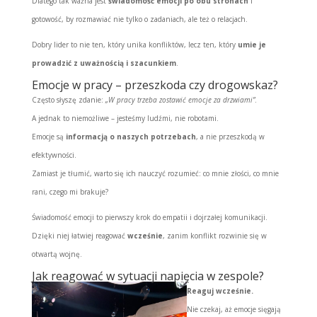
Dlatego tak ważna jest
świadomość emocji po obu stronach
i
gotowość, by rozmawiać nie tylko o zadaniach, ale też o relacjach.
Dobry lider to nie ten, który unika konfliktów, lecz ten, który
umie je
prowadzić z uważnością i szacunkiem
.
Emocje w pracy – przeszkoda czy drogowskaz?
Często słyszę zdanie:
„W pracy trzeba zostawić emocje za drzwiami”
.
A jednak to niemożliwe – jesteśmy ludźmi, nie robotami.
Emocje są
informacją o naszych potrzebach
, a nie przeszkodą w
efektywności.
Zamiast je tłumić, warto się ich nauczyć rozumieć: co mnie złości, co mnie
rani, czego mi brakuje?
Świadomość emocji to pierwszy krok do empatii i dojrzałej komunikacji.
Dzięki niej łatwiej reagować
wcześnie
, zanim konflikt rozwinie się w
otwartą wojnę.
Jak reagować w sytuacji napięcia w zespole?
Reaguj wcześnie.
Nie czekaj, aż emocje sięgają