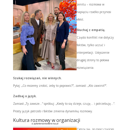
zenitu – rozmowa w
napięciu rzadko przynosi
efekt.
Słuchaj z empatią.
Często konflikt nie dotyczy
faktów, tylko uczuć i
interpretacji. Usłyszenie
drugiej strony to połowa
rozwiązania.
Szukaj rozwiązań, nie winnych.
Pytaj: „Co możemy zrobić, żeby to poprawić?”, zamiast: „Kto zawinił?”.
Zadbaj o język.
Zamiast „Ty zawsze…” spróbuj: „Kiedy to się dzieje, czuję… i potrzebuję…”.
Prosty język potrzeb i faktów zmienia dynamikę rozmowy.
Kultura rozmowy w organizacji
Cieszę się, że coraz częściej