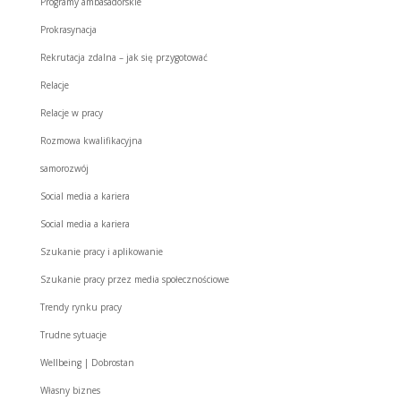
Programy ambasadorskie
Prokrasynacja
Rekrutacja zdalna – jak się przygotować
Relacje
Relacje w pracy
Rozmowa kwalifikacyjna
samorozwój
Social media a kariera
Social media a kariera
Szukanie pracy i aplikowanie
Szukanie pracy przez media społecznościowe
Trendy rynku pracy
Trudne sytuacje
Wellbeing | Dobrostan
Własny biznes