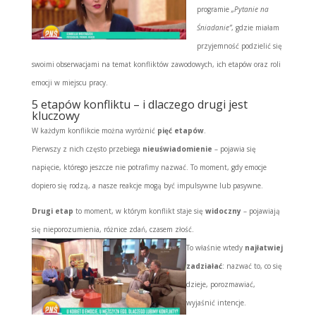
programie
„Pytanie na
Śniadanie”
, gdzie miałam
przyjemność podzielić się
swoimi obserwacjami na temat konfliktów zawodowych, ich etapów oraz roli
emocji w miejscu pracy.
5 etapów konfliktu – i dlaczego drugi jest
kluczowy
W każdym konflikcie można wyróżnić
pięć etapów
.
Pierwszy z nich często przebiega
nieuświadomienie
– pojawia się
napięcie, którego jeszcze nie potrafimy nazwać. To moment, gdy emocje
dopiero się rodzą, a nasze reakcje mogą być impulsywne lub pasywne.
Drugi etap
to moment, w którym konflikt staje się
widoczny
– pojawiają
się nieporozumienia, różnice zdań, czasem złość.
To właśnie wtedy
najłatwiej
zadziałać
: nazwać to, co się
dzieje, porozmawiać,
wyjaśnić intencje.