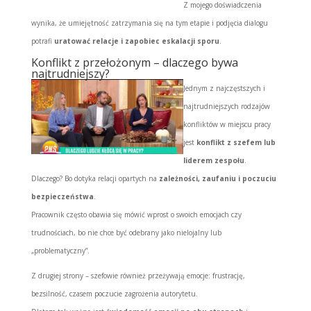
Z mojego doświadczenia
wynika, że umiejętność zatrzymania się na tym etapie i podjęcia dialogu
potrafi
uratować relacje i zapobiec eskalacji sporu
.
Konflikt z przełożonym – dlaczego bywa
najtrudniejszy?
Jednym z najczęstszych i
najtrudniejszych rodzajów
konfliktów w miejscu pracy
jest
konflikt z szefem lub
liderem zespołu
.
Dlaczego? Bo dotyka relacji opartych na
zależności, zaufaniu i poczuciu
bezpieczeństwa
.
Pracownik często obawia się mówić wprost o swoich emocjach czy
trudnościach, bo nie chce być odebrany jako nielojalny lub
„problematyczny”.
Z drugiej strony – szefowie również przeżywają emocje: frustrację,
bezsilność, czasem poczucie zagrożenia autorytetu.