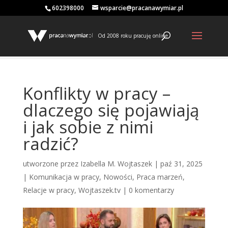
602398000
wsparcie@pracanawymiar.pl
Od 2008 roku pracuję online
Konflikty w pracy –
dlaczego się pojawiają
i jak sobie z nimi
radzić?
utworzone przez
Izabella M. Wojtaszek
|
paź 31, 2025
|
Komunikacja w pracy
,
Nowości
,
Praca marzeń
,
Relacje w pracy
,
Wojtaszek.tv
|
0 komentarzy