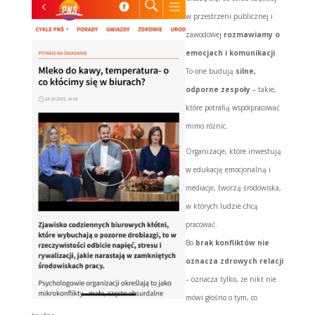
w przestrzeni publicznej i
zawodowej
rozmawiamy o
emocjach i komunikacji
.
To one budują
silne,
odporne zespoły
– takie,
które potrafią współpracować
mimo różnic.
Organizacje, które inwestują
w edukację emocjonalną i
mediacje, tworzą środowiska,
w których ludzie chcą
pracować.
Bo
brak konfliktów nie
oznacza zdrowych relacji
– oznacza tylko, że nikt nie
mówi głośno o tym, co