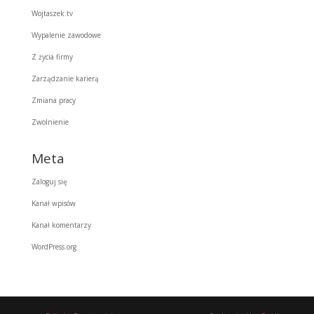
Wojtaszek.tv
Wypalenie zawodowe
Z życia firmy
Zarządzanie karierą
Zmiana pracy
Zwolnienie
Meta
Zaloguj się
Kanał wpisów
Kanał komentarzy
WordPress.org