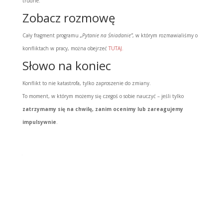
trudne.
Zobacz rozmowę
Cały fragment programu
„Pytanie na Śniadanie”
, w którym rozmawialiśmy o
konfliktach w pracy, można obejrzeć
TUTAJ.
Słowo na koniec
Konflikt to nie katastrofa, tylko zaproszenie do zmiany.
To moment, w którym możemy się czegoś o sobie nauczyć – jeśli tylko
zatrzymamy się na chwilę, zanim ocenimy lub zareagujemy
impulsywnie
.
Prześlij komentarz
Twój adres e-mail nie zostanie opublikowany.
Wymagane pola są oznaczone
*