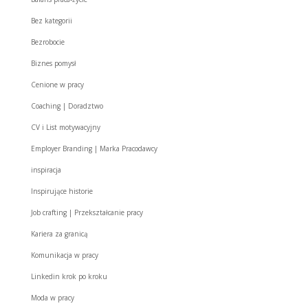
Bez kategorii
Bezrobocie
Biznes pomysł
Cenione w pracy
Coaching | Doradztwo
CV i List motywacyjny
Employer Branding | Marka Pracodawcy
inspiracja
Inspirujące historie
Job crafting | Przekształcanie pracy
Kariera za granicą
Komunikacja w pracy
Linkedin krok po kroku
Moda w pracy