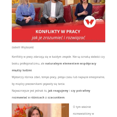
(rozmowa z programu „Pytanie na Śniadanie” – refleksje psycholożki i trenerki
Izabelli Wojtaszek)
Konflikty w pracy zdarzają się w każdym zespole. Nie są oznaką słabości czy
braku profesjonalizmu, ale
naturalnym elementem współpracy
między ludźmi
.
Wystarczy różnica zdań, tempo pracy, presja czasu lub napięcie emocjonalne,
by między pracownikami pojawiły się tarcia.
Najważniejsze jest jednak to,
jak reagujemy
i
czy potrafimy
rozmawiać o różnicach z szacunkiem
.
O tym właśnie
rozmawialiśmy w