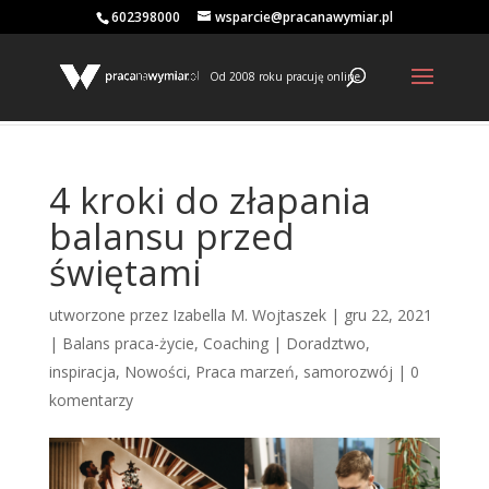
602398000
wsparcie@pracanawymiar.pl
Od 2008 roku pracuję online
4 kroki do złapania
balansu przed
świętami
utworzone przez
Izabella M. Wojtaszek
|
gru 22, 2021
|
Balans praca-życie
,
Coaching | Doradztwo
,
inspiracja
,
Nowości
,
Praca marzeń
,
samorozwój
|
0
komentarzy