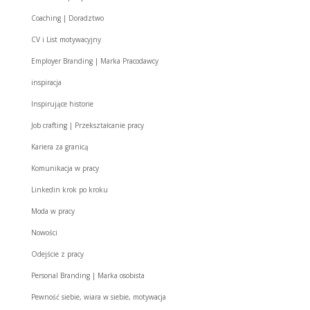
Coaching | Doradztwo
CV i List motywacyjny
Employer Branding | Marka Pracodawcy
inspiracja
Inspirujące historie
Job crafting | Przekształcanie pracy
Kariera za granicą
Komunikacja w pracy
Linkedin krok po kroku
Moda w pracy
Nowości
Odejście z pracy
Personal Branding | Marka osobista
Pewność siebie, wiara w siebie, motywacja