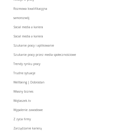
Rozmowa kwalifikacyjna
samorozwój
Social media a kariera
Social media a kariera
Szukanie pracy i aplikowanie
Szukanie pracy przez media społecznościowe
Trendy rynku pracy
Trudne sytuacje
Wellbeing | Dobrostan
Własny biznes
Wojtaszek.tv
Wypalenie zawodowe
Z życia firmy
Zarządzanie karierą