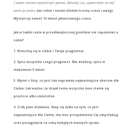
Czasem zamiast wymyślnych potraw, dekoracji czy „upominków na siłę”
warto po prostu
dać sobie i swoim bliskim trochę czasu i uwagi.
Wystarczy nawet 15 minut jakościowego czasu.
Jak w takim razie w przedświątecznej gonitwie nie zapomnieć o
sobie?
1. Wsłuchaj się w siebie i Twoje pragnienia.
2. Spisz wszystko czego pragniesz. Nie analizuj, spisz w
maksimum 5 minut.
3. Wyłoń z listy, co jest tak naprawdę najważniejsze obecnie dla
Ciebie; tak ważne, że dzięki temu wszystko inne stanie się
prostsze albo nieistotne.
4. Zrób plan działania. Skup się tylko na tym, co jest
najważniejsze dla Ciebie, ma moc przepełnienia Cię satysfakcją
oraz pociągnięcia za sobą kolejnych ważnych spraw.