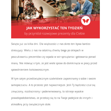
Święta już za kilka dni. Dla większości z nas okres ten bywa bardzo
stresujący. Wielu z nas na ostatnią chwilę biega po sklepach w
poszukiwaniu prezentów czy wpada w wir sprzątania i gotowania ponad
miarę. Nie mówiąc o tym, że jest wiele spraw do domknięcia w pracy przed
spowolnieniem końcoworocznym.
W tym całym przedświątecznym szaleństwie zapominamy o sobie i swoim
samopoczuciu. A to przecież jest najważniejsze. Jeśli Ty będziesz czuł się
zmęczony, rozdrażniony i podenerwowany, to istnieje wysokie
prawdopodobieństwo, że przełoży się to na Twoje podejście do innych i
atmosferę przy świątecznym stole.