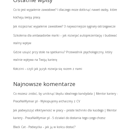
Co to jest wypalenie zawodowe? I dlaczego może dotknąć nawet osoby, które
kochają swoją pracę
Jak rozpoznać wypalenie zawodowe? 3 najważniejsze sygnały ostrzegawcze
Szkolenia dla ambasadorów marki – jak rozwijać autoprezentację i budować
realny wpływ
Gdzie usiąść przy stole na spotkaniu? Przewodnik psychologiczny, który
realnie wpływa na Twoją karierę
Kołczini – czyli jak język rozwija się razem z nami
Najnowsze komentarze
Co możesz zrobić, by uniknąć błędu idealnego kandydata | Mentor kariery -
PracaNaWymiar.pl
-
Wykopujemy archaizmy z CV
Jak podwyższyć efektywność w pracy – proste techniki dla każdego | Mentor
kariery - PracaNaWymiar.pl
-
5 działań do dostania tego czego chcesz
Black Cat
-
Podwyżka – jak ją w końcu dostać?