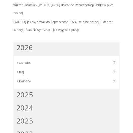
Wiktor Plisinski
-
[WIDEO] Jak się dostać do Reprezentacji Polski w piłce
nożnej
[WIDEO] Jak się dostać do Reprezentacji Polski w piłce nożnej | Mentor
kariery - PracaNaWymiar.pl
-
Jak wygrać z presją
2026
+
czerwiec
(1)
+
maj
(1)
+
kwiecień
(1)
2025
2024
2023