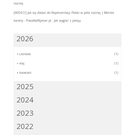
nożnej
[WIDEO] Jak się dostać do Reprezentacji Polski w piłce nożnej | Mentor
kariery - PracaNaWymiar.pl
-
Jak wygrać z presją
2026
+
czerwiec
(1)
+
maj
(1)
+
kwiecień
(1)
2025
2024
2023
2022