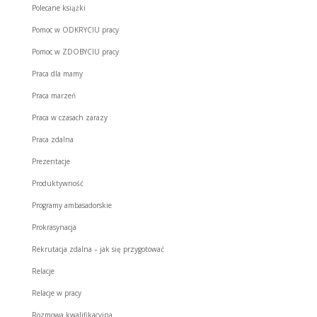
Polecane książki
Pomoc w ODKRYCIU pracy
Pomoc w ZDOBYCIU pracy
Praca dla mamy
Praca marzeń
Praca w czasach zarazy
Praca zdalna
Prezentacje
Produktywność
Programy ambasadorskie
Prokrasynacja
Rekrutacja zdalna – jak się przygotować
Relacje
Relacje w pracy
Rozmowa kwalifikacyjna