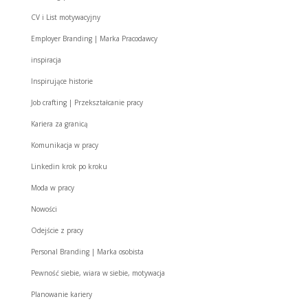
CV i List motywacyjny
Employer Branding | Marka Pracodawcy
inspiracja
Inspirujące historie
Job crafting | Przekształcanie pracy
Kariera za granicą
Komunikacja w pracy
Linkedin krok po kroku
Moda w pracy
Nowości
Odejście z pracy
Personal Branding | Marka osobista
Pewność siebie, wiara w siebie, motywacja
Planowanie kariery