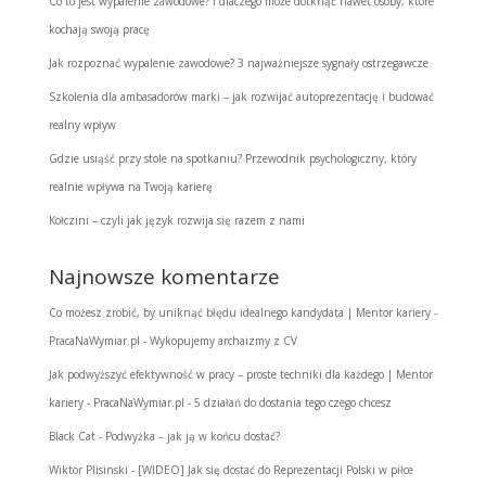
Co to jest wypalenie zawodowe? I dlaczego może dotknąć nawet osoby, które
kochają swoją pracę
Jak rozpoznać wypalenie zawodowe? 3 najważniejsze sygnały ostrzegawcze
Szkolenia dla ambasadorów marki – jak rozwijać autoprezentację i budować
realny wpływ
Gdzie usiąść przy stole na spotkaniu? Przewodnik psychologiczny, który
realnie wpływa na Twoją karierę
Kołczini – czyli jak język rozwija się razem z nami
Najnowsze komentarze
Co możesz zrobić, by uniknąć błędu idealnego kandydata | Mentor kariery -
PracaNaWymiar.pl
-
Wykopujemy archaizmy z CV
Jak podwyższyć efektywność w pracy – proste techniki dla każdego | Mentor
kariery - PracaNaWymiar.pl
-
5 działań do dostania tego czego chcesz
Black Cat
-
Podwyżka – jak ją w końcu dostać?
Wiktor Plisinski
-
[WIDEO] Jak się dostać do Reprezentacji Polski w piłce