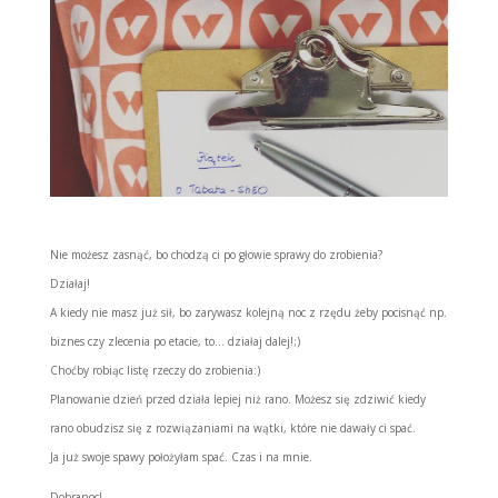
Nie możesz zasnąć, bo chodzą ci po głowie sprawy do zrobienia?
Działaj!
A kiedy nie masz już sił, bo zarywasz kolejną noc z rzędu żeby pocisnąć np.
biznes czy zlecenia po etacie, to… działaj dalej!;)
Choćby robiąc listę rzeczy do zrobienia:)
Planowanie dzień przed działa lepiej niż rano. Możesz się zdziwić kiedy
rano obudzisz się z rozwiązaniami na wątki, które nie dawały ci spać.
Ja już swoje spawy położyłam spać. Czas i na mnie.
Dobranoc!