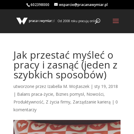
602398000
wsparcie@pracanawymiar.pl
Od 2008 roku pracuję online
Jak przestać myśleć o
pracy i zasnąć (jeden z
szybkich sposobów)
utworzone przez
Izabella M. Wojtaszek
|
sty 19, 2018
|
Balans praca-życie
,
Biznes pomysł
,
Nowości
,
Produktywność
,
Z życia firmy
,
Zarządzanie karierą
|
0
komentarzy