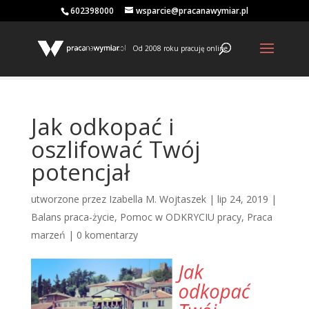
602398000
wsparcie@pracanawymiar.pl
Od 2008 roku pracuję online
Jak odkopać i
oszlifować Twój
potencjał
utworzone przez
Izabella M. Wojtaszek
|
lip 24, 2019
|
Balans praca-życie
,
Pomoc w ODKRYCIU pracy
,
Praca
marzeń
|
0 komentarzy