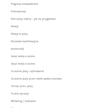
Programy ambasadorskie
Prokrasynacja
Rekrutacja zdalna – jak się przygotować
Relacje
Relacje w pracy
Rozmowa kwalifikacyjna
samorozwój
Social media a kariera
Social media a kariera
Szukanie pracy i aplikowanie
Szukanie pracy przez media społecznościowe
Trendy rynku pracy
Trudne sytuacje
Wellbeing | Dobrostan