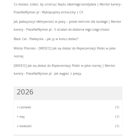
Co możesz zrobić, by uniknąć błędu idealnego kandydata | Mentor kariery -
PracaNaWymiar.pl
-
Wykopujemy archaizmy z CV
Jak podwyższyć efektywność w pracy – proste techniki dla każdego | Mentor
kariery - PracaNaWymiar.pl
-
5 działań do dostania tego czego chcesz
Black Cat
-
Podwyżka – jak ją w końcu dostać?
Wiktor Plisinski
-
[WIDEO] Jak się dostać do Reprezentacji Polski w piłce
nożnej
[WIDEO] Jak się dostać do Reprezentacji Polski w piłce nożnej | Mentor
kariery - PracaNaWymiar.pl
-
Jak wygrać z presją
2026
+
czerwiec
(1)
+
maj
(1)
+
kwiecień
(1)