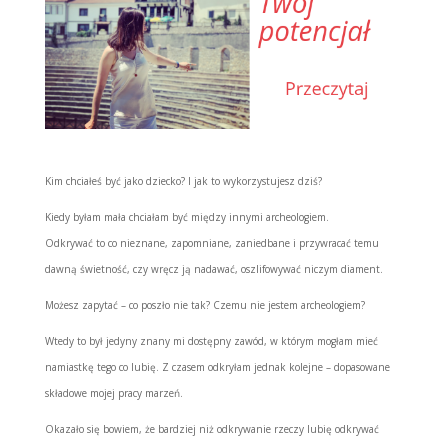
Kim chciałeś być jako dziecko? I jak to wykorzystujesz dziś?
Kiedy byłam mała chciałam być między innymi archeologiem.
Odkrywać to co nieznane, zapomniane, zaniedbane i przywracać temu
dawną świetność, czy wręcz ją nadawać, oszlifowywać niczym diament.
Możesz zapytać – co poszło nie tak? Czemu nie jestem archeologiem?
Wtedy to był jedyny znany mi dostępny zawód, w którym mogłam mieć
namiastkę tego co lubię. Z czasem odkryłam jednak kolejne – dopasowane
składowe mojej pracy marzeń.
Okazało się bowiem, że bardziej niż odkrywanie rzeczy lubię odkrywać