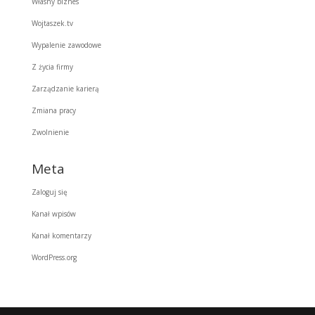
Własny biznes
Wojtaszek.tv
Wypalenie zawodowe
Z życia firmy
Zarządzanie karierą
Zmiana pracy
Zwolnienie
Meta
Zaloguj się
Kanał wpisów
Kanał komentarzy
WordPress.org