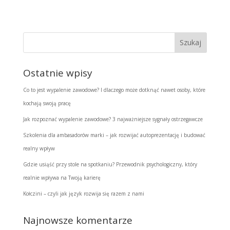
Ostatnie wpisy
Co to jest wypalenie zawodowe? I dlaczego może dotknąć nawet osoby, które
kochają swoją pracę
Jak rozpoznać wypalenie zawodowe? 3 najważniejsze sygnały ostrzegawcze
Szkolenia dla ambasadorów marki – jak rozwijać autoprezentację i budować
realny wpływ
Gdzie usiąść przy stole na spotkaniu? Przewodnik psychologiczny, który
realnie wpływa na Twoją karierę
Kołczini – czyli jak język rozwija się razem z nami
Najnowsze komentarze