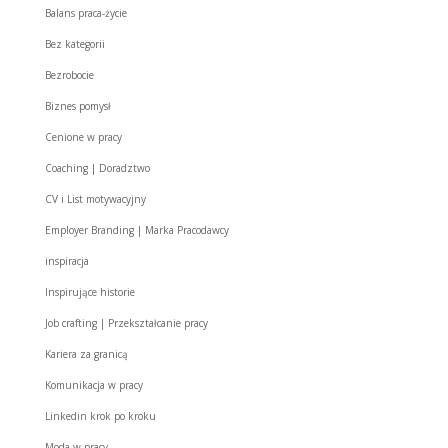
Balans praca-życie
Bez kategorii
Bezrobocie
Biznes pomysł
Cenione w pracy
Coaching | Doradztwo
CV i List motywacyjny
Employer Branding | Marka Pracodawcy
inspiracja
Inspirujące historie
Job crafting | Przekształcanie pracy
Kariera za granicą
Komunikacja w pracy
Linkedin krok po kroku
Moda w pracy