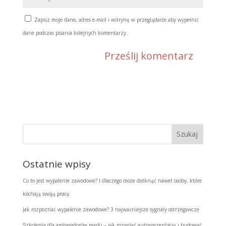
Zapisz moje dane, adres e-mail i witrynę w przeglądarce aby wypełnić
dane podczas pisania kolejnych komentarzy.
Ostatnie wpisy
Co to jest wypalenie zawodowe? I dlaczego może dotknąć nawet osoby, które
kochają swoją pracę
Jak rozpoznać wypalenie zawodowe? 3 najważniejsze sygnały ostrzegawcze
Szkolenia dla ambasadorów marki – jak rozwijać autoprezentację i budować