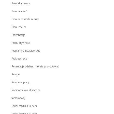
Praca dla mamy
Praca marzeń
Praca w czasach zarazy
Praca zdalna
Prezentacje
Produktywność
Programy ambasadorskie
Prokrasynacja
Rekrutacja zdalna – jak się przygotować
Relacje
Relacje w pracy
Rozmowa kwalifikacyjna
samorozwój
Social media a kariera
Social media a kariera