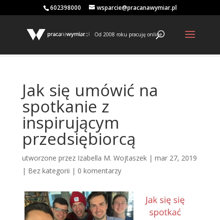
602398000
wsparcie@pracanawymiar.pl
Od 2008 roku pracuję online
Jak się umówić na
spotkanie z
inspirującym
przedsiębiorcą
utworzone przez
Izabella M. Wojtaszek
|
mar 27, 2019
|
Bez kategorii
|
0 komentarzy