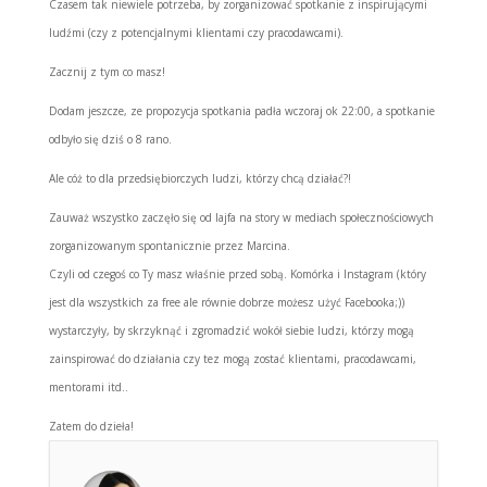
Czasem tak niewiele potrzeba, by zorganizować spotkanie z inspirującymi
ludźmi (czy z potencjalnymi klientami czy pracodawcami).
Zacznij z tym co masz!
Dodam jeszcze, ze propozycja spotkania padła wczoraj ok 22:00, a spotkanie
odbyło się dziś o 8 rano.
Ale cóż to dla przedsiębiorczych ludzi, którzy chcą działać?!
Zauważ wszystko zaczęło się od lajfa na story w mediach społecznościowych
zorganizowanym spontanicznie przez Marcina.
Czyli od czegoś co Ty masz właśnie przed sobą. Komórka i Instagram (który
jest dla wszystkich za free ale równie dobrze możesz użyć Facebooka;))
wystarczyły, by skrzyknąć i zgromadzić wokół siebie ludzi, którzy mogą
zainspirować do działania czy tez mogą zostać klientami, pracodawcami,
mentorami itd..
Zatem do dzieła!