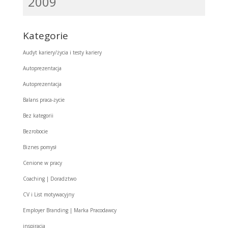
2009
Kategorie
Audyt kariery/życia i testy kariery
Autoprezentacja
Autoprezentacja
Balans praca-życie
Bez kategorii
Bezrobocie
Biznes pomysł
Cenione w pracy
Coaching | Doradztwo
CV i List motywacyjny
Employer Branding | Marka Pracodawcy
inspiracja