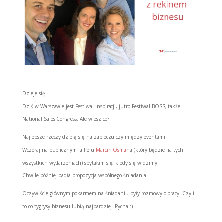
Dzieje się!
Dziś w Warszawie jest Festiwal Inspiracji, jutro Festiwal BOSS, także
National Sales Congress. Ale wiesz co?
Najlepsze rzeczy dzieją się na zapleczu czy między eventami.
Wczoraj na publicznym lajfie u
Marcin Osman
a (który będzie na tych
wszystkich wydarzeniach) spytałam się, kiedy się widzimy.
Chwile później padła propozycja wspólnego śniadania.
Oczywiście głównym pokarmem na śniadaniu były rozmowy o pracy. Czyli
to co tygrysy biznesu lubią najbardziej. Pycha!:)