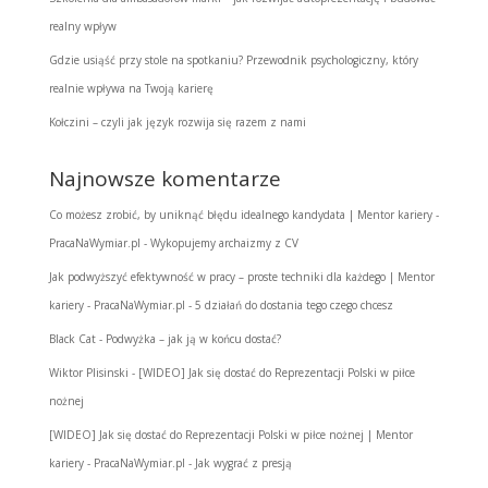
realny wpływ
Gdzie usiąść przy stole na spotkaniu? Przewodnik psychologiczny, który
realnie wpływa na Twoją karierę
Kołczini – czyli jak język rozwija się razem z nami
Najnowsze komentarze
Co możesz zrobić, by uniknąć błędu idealnego kandydata | Mentor kariery -
PracaNaWymiar.pl
-
Wykopujemy archaizmy z CV
Jak podwyższyć efektywność w pracy – proste techniki dla każdego | Mentor
kariery - PracaNaWymiar.pl
-
5 działań do dostania tego czego chcesz
Black Cat
-
Podwyżka – jak ją w końcu dostać?
Wiktor Plisinski
-
[WIDEO] Jak się dostać do Reprezentacji Polski w piłce
nożnej
[WIDEO] Jak się dostać do Reprezentacji Polski w piłce nożnej | Mentor
kariery - PracaNaWymiar.pl
-
Jak wygrać z presją