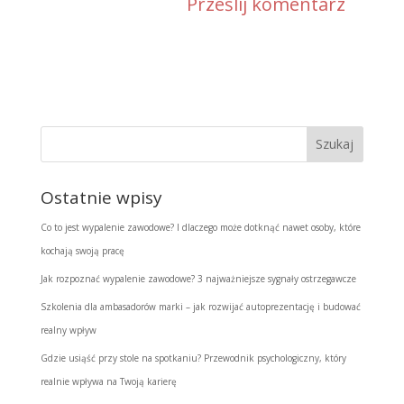
Ostatnie wpisy
Co to jest wypalenie zawodowe? I dlaczego może dotknąć nawet osoby, które
kochają swoją pracę
Jak rozpoznać wypalenie zawodowe? 3 najważniejsze sygnały ostrzegawcze
Szkolenia dla ambasadorów marki – jak rozwijać autoprezentację i budować
realny wpływ
Gdzie usiąść przy stole na spotkaniu? Przewodnik psychologiczny, który
realnie wpływa na Twoją karierę