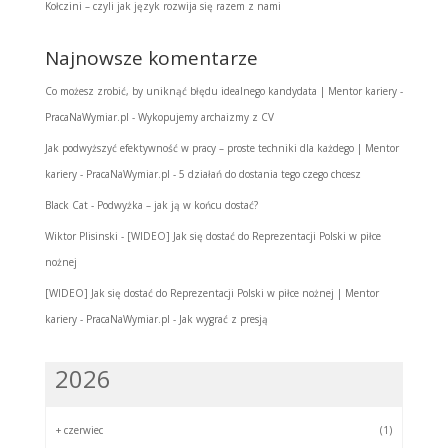
Kołczini – czyli jak język rozwija się razem z nami
Najnowsze komentarze
Co możesz zrobić, by uniknąć błędu idealnego kandydata | Mentor kariery -
PracaNaWymiar.pl
-
Wykopujemy archaizmy z CV
Jak podwyższyć efektywność w pracy – proste techniki dla każdego | Mentor
kariery - PracaNaWymiar.pl
-
5 działań do dostania tego czego chcesz
Black Cat
-
Podwyżka – jak ją w końcu dostać?
Wiktor Plisinski
-
[WIDEO] Jak się dostać do Reprezentacji Polski w piłce
nożnej
[WIDEO] Jak się dostać do Reprezentacji Polski w piłce nożnej | Mentor
kariery - PracaNaWymiar.pl
-
Jak wygrać z presją
2026
+
czerwiec
(1)