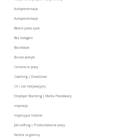
Autoprezentacja
Autoprezentacja
Balans praca-życie
Bez kategorii
Bezrobocie
Biznes pomysł
Cenione w pracy
Coaching | Doradztwo
CV i List motywacyjny
Employer Branding | Marka Pracodawcy
inspiracja
Inspirujące historie
Job crafting | Przekształcanie pracy
Kariera za granicą