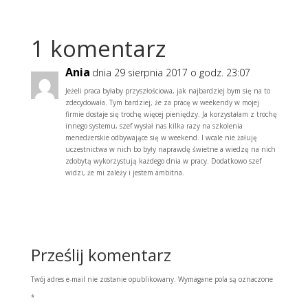
1 komentarz
Ania
dnia 29 sierpnia 2017 o godz. 23:07
Jeżeli praca byłaby przyszłościowa, jak najbardziej bym się na to
zdecydowała. Tym bardziej, że za pracę w weekendy w mojej
firmie dostaje się trochę więcej pieniędzy. Ja korzystałam z trochę
innego systemu, szef wysłał nas kilka razy na szkolenia
menedżerskie odbywające się w weekend. I wcale nie żałuję
uczestnictwa w nich bo były naprawdę świetne a wiedzę na nich
zdobytą wykorzystują każdego dnia w pracy. Dodatkowo szef
widzi, że mi zależy i jestem ambitna.
Odpowiedz
Prześlij komentarz
Twój adres e-mail nie zostanie opublikowany.
Wymagane pola są oznaczone
*