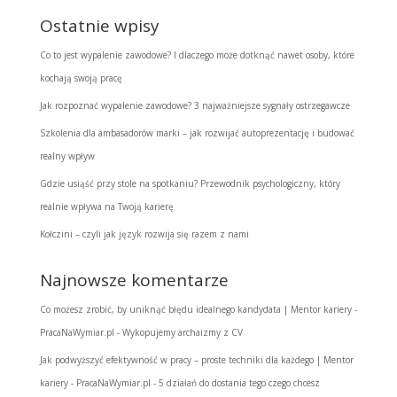
Ostatnie wpisy
Co to jest wypalenie zawodowe? I dlaczego może dotknąć nawet osoby, które
kochają swoją pracę
Jak rozpoznać wypalenie zawodowe? 3 najważniejsze sygnały ostrzegawcze
Szkolenia dla ambasadorów marki – jak rozwijać autoprezentację i budować
realny wpływ
Gdzie usiąść przy stole na spotkaniu? Przewodnik psychologiczny, który
realnie wpływa na Twoją karierę
Kołczini – czyli jak język rozwija się razem z nami
Najnowsze komentarze
Co możesz zrobić, by uniknąć błędu idealnego kandydata | Mentor kariery -
PracaNaWymiar.pl
-
Wykopujemy archaizmy z CV
Jak podwyższyć efektywność w pracy – proste techniki dla każdego | Mentor
kariery - PracaNaWymiar.pl
-
5 działań do dostania tego czego chcesz