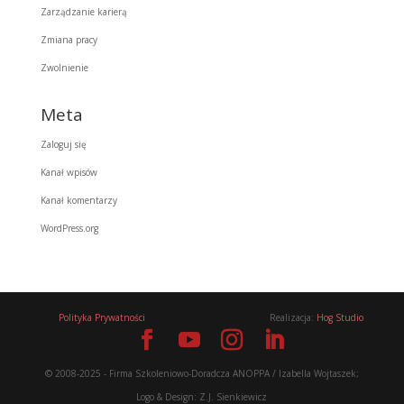
Zarządzanie karierą
Zmiana pracy
Zwolnienie
Meta
Zaloguj się
Kanał wpisów
Kanał komentarzy
WordPress.org
Polityka Prywatności
Realizacja:
Hog Studio
© 2008-2025 - Firma Szkoleniowo-Doradcza ANOPPA / Izabella Wojtaszek;
Logo & Design: Z.J. Sienkiewicz