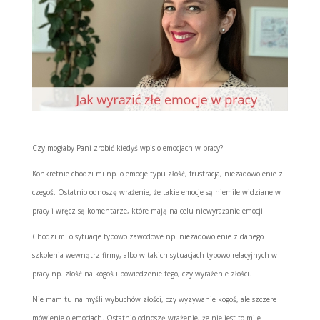
Czy mogłaby Pani zrobić kiedyś wpis o emocjach w pracy?
Konkretnie chodzi mi np. o emocje typu złość, frustracja, niezadowolenie z
czegoś. Ostatnio odnoszę wrażenie, że takie emocje są niemile widziane w
pracy i wręcz są komentarze, które mają na celu niewyrażanie emocji.
Chodzi mi o sytuacje typowo zawodowe np. niezadowolenie z danego
szkolenia wewnątrz firmy, albo w takich sytuacjach typowo relacyjnych w
pracy np. złość na kogoś i powiedzenie tego, czy wyrażenie złości.
Nie mam tu na myśli wybuchów złości, czy wyzywanie kogoś, ale szczere
mówienie o emocjach. Ostatnio odnoszę wrażenie, że nie jest to mile