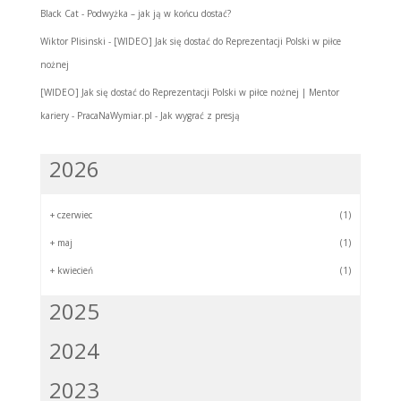
Black Cat
-
Podwyżka – jak ją w końcu dostać?
Wiktor Plisinski
-
[WIDEO] Jak się dostać do Reprezentacji Polski w piłce
nożnej
[WIDEO] Jak się dostać do Reprezentacji Polski w piłce nożnej | Mentor
kariery - PracaNaWymiar.pl
-
Jak wygrać z presją
2026
+
czerwiec
(1)
+
maj
(1)
+
kwiecień
(1)
2025
2024
2023