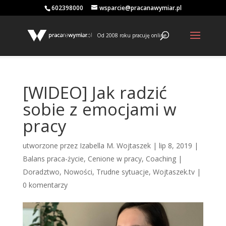
602398000
wsparcie@pracanawymiar.pl
Od 2008 roku pracuję online
[WIDEO] Jak radzić
sobie z emocjami w
pracy
utworzone przez
Izabella M. Wojtaszek
|
lip 8, 2019
|
Balans praca-życie
,
Cenione w pracy
,
Coaching |
Doradztwo
,
Nowości
,
Trudne sytuacje
,
Wojtaszek.tv
|
0 komentarzy