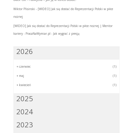
Wiktor Plisinski
-
[WIDEO] Jak się dostać do Reprezentacji Polski w piłce
nożnej
[WIDEO] Jak się dostać do Reprezentacji Polski w piłce nożnej | Mentor
kariery - PracaNaWymiar.pl
-
Jak wygrać z presją
2026
+
czerwiec
(1)
+
maj
(1)
+
kwiecień
(1)
2025
2024
2023