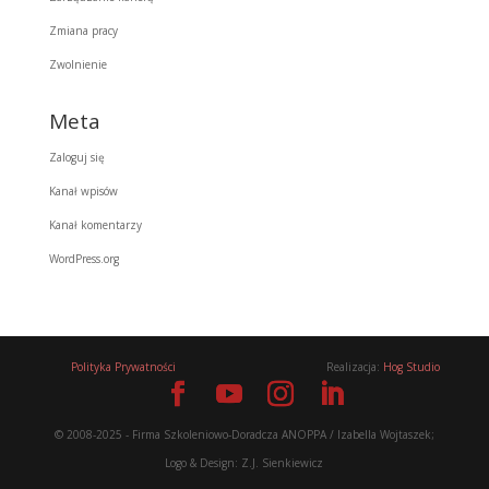
Zmiana pracy
Zwolnienie
Meta
Zaloguj się
Kanał wpisów
Kanał komentarzy
WordPress.org
Polityka Prywatności
Realizacja:
Hog Studio
© 2008-2025 - Firma Szkoleniowo-Doradcza ANOPPA / Izabella Wojtaszek;
Logo & Design: Z.J. Sienkiewicz