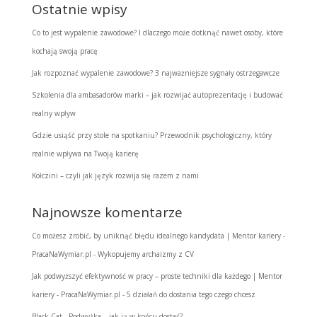
Ostatnie wpisy
Co to jest wypalenie zawodowe? I dlaczego może dotknąć nawet osoby, które
kochają swoją pracę
Jak rozpoznać wypalenie zawodowe? 3 najważniejsze sygnały ostrzegawcze
Szkolenia dla ambasadorów marki – jak rozwijać autoprezentację i budować
realny wpływ
Gdzie usiąść przy stole na spotkaniu? Przewodnik psychologiczny, który
realnie wpływa na Twoją karierę
Kołczini – czyli jak język rozwija się razem z nami
Najnowsze komentarze
Co możesz zrobić, by uniknąć błędu idealnego kandydata | Mentor kariery -
PracaNaWymiar.pl
-
Wykopujemy archaizmy z CV
Jak podwyższyć efektywność w pracy – proste techniki dla każdego | Mentor
kariery - PracaNaWymiar.pl
-
5 działań do dostania tego czego chcesz
Black Cat
-
Podwyżka – jak ją w końcu dostać?