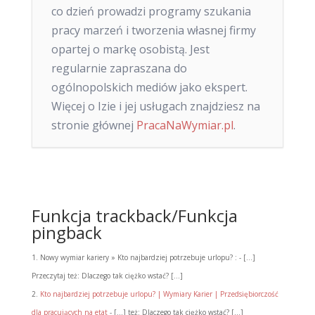
co dzień prowadzi programy szukania
pracy marzeń i tworzenia własnej firmy
opartej o markę osobistą. Jest
regularnie zapraszana do
ogólnopolskich mediów jako ekspert.
Więcej o Izie i jej usługach znajdziesz na
stronie głównej
PracaNaWymiar.pl
.
Funkcja trackback/Funkcja
pingback
Nowy wymiar kariery » Kto najbardziej potrzebuje urlopu? : - [...]
Przeczytaj też: Dlaczego tak ciężko wstać? [...]
Kto najbardziej potrzebuje urlopu? | Wymiary Karier | Przedsiębiorczość
dla pracujących na etat
- [...] też: Dlaczego tak ciężko wstać? [...]