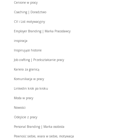
Cenione w pracy
Coaching | Doradztwo
CV i List motywacyjny
Employer Branding | Marka Pracodawcy
inspiracja
Inspirujące historie
Job crafting | Przekształcanie pracy
Kariera za granicą
Komunikacja w pracy
Linkedin krok po kroku
Moda w pracy
Nowości
Odejście z pracy
Personal Branding | Marka osobista
Pewność siebie, wiara w siebie, motywacja