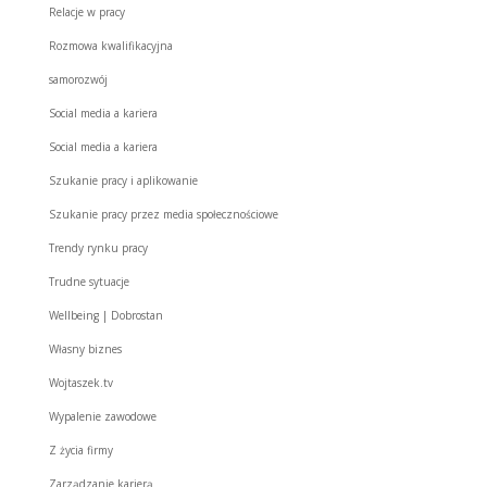
Relacje w pracy
Rozmowa kwalifikacyjna
samorozwój
Social media a kariera
Social media a kariera
Szukanie pracy i aplikowanie
Szukanie pracy przez media społecznościowe
Trendy rynku pracy
Trudne sytuacje
Wellbeing | Dobrostan
Własny biznes
Wojtaszek.tv
Wypalenie zawodowe
Z życia firmy
Zarządzanie karierą