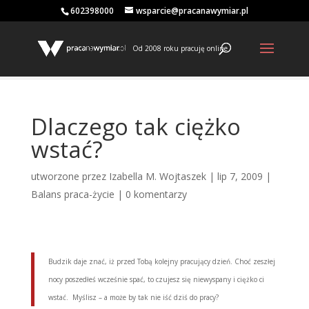
602398000
wsparcie@pracanawymiar.pl
Od 2008 roku pracuję online
Dlaczego tak ciężko
wstać?
utworzone przez
Izabella M. Wojtaszek
|
lip 7, 2009
|
Balans praca-życie
|
0 komentarzy
Budzik daje znać, iż przed Tobą kolejny pracujący dzień. Choć zeszłej
nocy poszedłeś wcześnie spać, to czujesz się niewyspany i ciężko ci
wstać. Myślisz – a może by tak nie iść dziś do pracy?