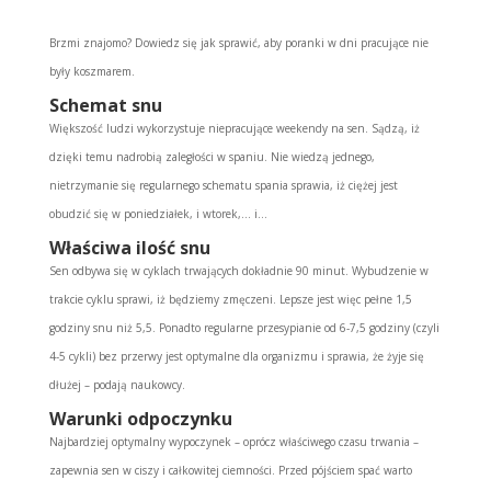
Brzmi znajomo? Dowiedz się jak sprawić, aby poranki w dni pracujące nie
były koszmarem.
Schemat snu
Większość ludzi wykorzystuje niepracujące weekendy na sen. Sądzą, iż
dzięki temu nadrobią zaległości w spaniu. Nie wiedzą jednego,
nietrzymanie się regularnego schematu spania sprawia, iż ciężej jest
obudzić się w poniedziałek, i wtorek,… i…
Właściwa ilość snu
Sen odbywa się w cyklach trwających dokładnie 90 minut. Wybudzenie w
trakcie cyklu sprawi, iż będziemy zmęczeni. Lepsze jest więc pełne 1,5
godziny snu niż 5,5. Ponadto regularne przesypianie od 6-7,5 godziny (czyli
4-5 cykli) bez przerwy jest optymalne dla organizmu i sprawia, że żyje się
dłużej – podają naukowcy.
Warunki odpoczynku
Najbardziej optymalny wypoczynek – oprócz właściwego czasu trwania –
zapewnia sen w ciszy i całkowitej ciemności. Przed pójściem spać warto