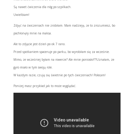
Są nawet ćwiczenia dla nóg po szpilkach.
Uwielbiam!
Zdjęć na ćwiczeniach nie zrobiłam. Mam nadzieję, że to zrozumiesz, bo
pochłonęły mnie na maksa.
Ale to zdjęcie jest dzień po ok 7 rano.
Przed spotkaniem spaceruje po parku, bo wyrobiłam się za wcześnie.
Mimo, że wcześniej byłam na rowerze
?
Ale mnie poniosło!
??
Uznałam, ze
gyro miało w tym swoją role.
W każdym razie, czuję się świetnie po tych ćwiczeniach! Polecam!
Poniżej masz przykład jak to może wyglądać.