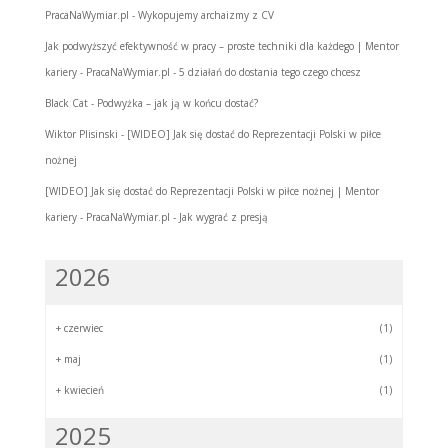
PracaNaWymiar.pl
-
Wykopujemy archaizmy z CV
Jak podwyższyć efektywność w pracy – proste techniki dla każdego | Mentor
kariery - PracaNaWymiar.pl
-
5 działań do dostania tego czego chcesz
Black Cat
-
Podwyżka – jak ją w końcu dostać?
Wiktor Plisinski
-
[WIDEO] Jak się dostać do Reprezentacji Polski w piłce
nożnej
[WIDEO] Jak się dostać do Reprezentacji Polski w piłce nożnej | Mentor
kariery - PracaNaWymiar.pl
-
Jak wygrać z presją
2026
+
czerwiec
(1)
+
maj
(1)
+
kwiecień
(1)
2025