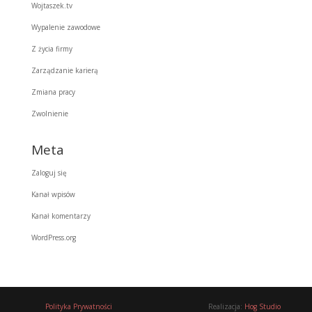
Wojtaszek.tv
Wypalenie zawodowe
Z życia firmy
Zarządzanie karierą
Zmiana pracy
Zwolnienie
Meta
Zaloguj się
Kanał wpisów
Kanał komentarzy
WordPress.org
Polityka Prywatności
Realizacja:
Hog Studio