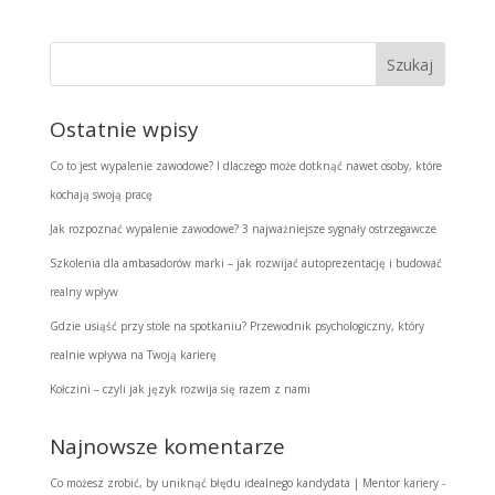
Ostatnie wpisy
Co to jest wypalenie zawodowe? I dlaczego może dotknąć nawet osoby, które
kochają swoją pracę
Jak rozpoznać wypalenie zawodowe? 3 najważniejsze sygnały ostrzegawcze
Szkolenia dla ambasadorów marki – jak rozwijać autoprezentację i budować
realny wpływ
Gdzie usiąść przy stole na spotkaniu? Przewodnik psychologiczny, który
realnie wpływa na Twoją karierę
Kołczini – czyli jak język rozwija się razem z nami
Najnowsze komentarze
Co możesz zrobić, by uniknąć błędu idealnego kandydata | Mentor kariery -