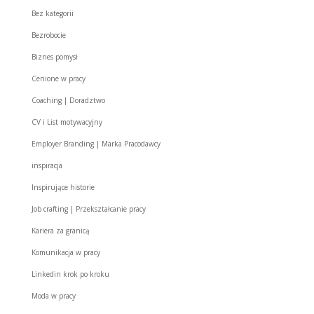
Bez kategorii
Bezrobocie
Biznes pomysł
Cenione w pracy
Coaching | Doradztwo
CV i List motywacyjny
Employer Branding | Marka Pracodawcy
inspiracja
Inspirujące historie
Job crafting | Przekształcanie pracy
Kariera za granicą
Komunikacja w pracy
Linkedin krok po kroku
Moda w pracy