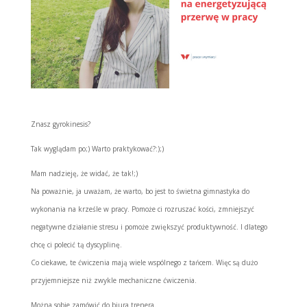
Znasz gyrokinesis?
Tak wyglądam po;) Warto praktykować?:);)
Mam nadzieję, że widać, że tak!;)
Na poważnie, ja uważam, że warto, bo jest to świetna gimnastyka do
wykonania na krześle w pracy. Pomoże ci rozruszać kości, zmniejszyć
negatywne działanie stresu i pomoże zwiększyć produktywność. I dlatego
chcę ci polecić tą dyscyplinę.
Co ciekawe, te ćwiczenia mają wiele wspólnego z tańcem. Więc są dużo
przyjemniejsze niż zwykle mechaniczne ćwiczenia.
Można sobie zamówić do biura trenera.