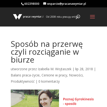
602398000
wsparcie@pracanawymiar.pl
Od 2008 roku pracuję online
Sposób na przerwę
czyli rozciąganie w
biurze
utworzone przez
Izabella M. Wojtaszek
|
lip 28, 2018
|
Balans praca-życie
,
Cenione w pracy
,
Nowości
,
Produktywność
|
0 komentarzy