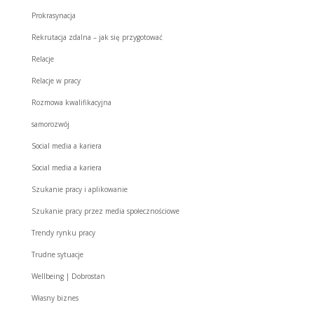
Prokrasynacja
Rekrutacja zdalna – jak się przygotować
Relacje
Relacje w pracy
Rozmowa kwalifikacyjna
samorozwój
Social media a kariera
Social media a kariera
Szukanie pracy i aplikowanie
Szukanie pracy przez media społecznościowe
Trendy rynku pracy
Trudne sytuacje
Wellbeing | Dobrostan
Własny biznes