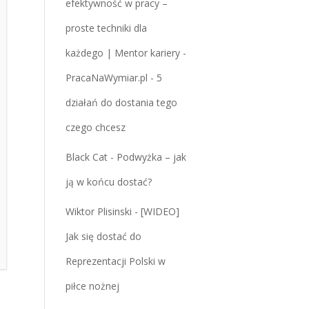
efektywność w pracy –
proste techniki dla
każdego | Mentor kariery -
PracaNaWymiar.pl
-
5
działań do dostania tego
czego chcesz
Black Cat
-
Podwyżka – jak
ją w końcu dostać?
Wiktor Plisinski
-
[WIDEO]
Jak się dostać do
Reprezentacji Polski w
piłce nożnej