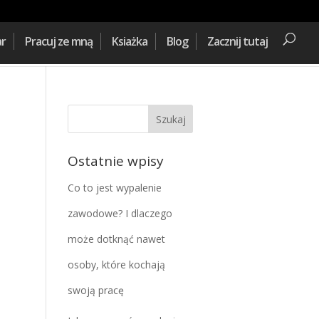
ar
Pracuj ze mną
Ksiażka
Blog
Zacznij tutaj
Ostatnie wpisy
Co to jest wypalenie
zawodowe? I dlaczego
może dotknąć nawet
osoby, które kochają
swoją pracę