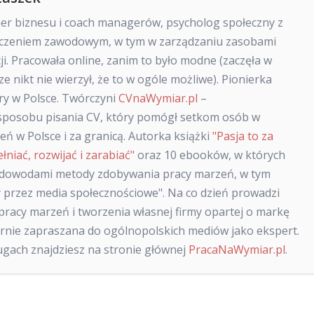
ner biznesu i coach managerów, psycholog społeczny z
dczeniem zawodowym, w tym w zarządzaniu zasobami
cji. Pracowała online, zanim to było modne (zaczęła w
ze nikt nie wierzył, że to w ogóle możliwe). Pionierka
ry w Polsce. Twórczyni
CVnaWymiar.pl
–
posobu pisania CV, który pomógł setkom osób w
ń w Polsce i za granicą. Autorka książki
"Pasja to za
ełniać, rozwijać i zarabiać"
oraz 10 ebooków, w których
 dowodami metody zdobywania pracy marzeń, w tym
 przez media społecznościowe". Na co dzień prowadzi
racy marzeń i tworzenia własnej firmy opartej o markę
larnie zapraszana do ogólnopolskich mediów jako ekspert.
sługach znajdziesz na stronie głównej
PracaNaWymiar.pl
.