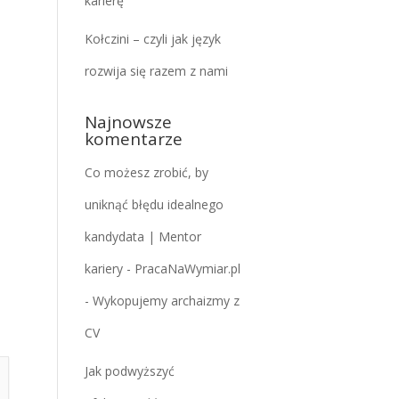
karierę
Kołczini – czyli jak język
rozwija się razem z nami
Najnowsze
komentarze
Co możesz zrobić, by
uniknąć błędu idealnego
kandydata | Mentor
kariery - PracaNaWymiar.pl
-
Wykopujemy archaizmy z
CV
Jak podwyższyć