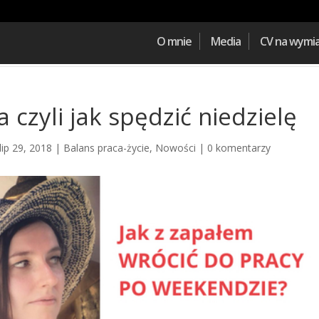
O mnie
Media
CV na wymi
 czyli jak spędzić niedzielę
lip 29, 2018
|
Balans praca-życie
,
Nowości
|
0 komentarzy