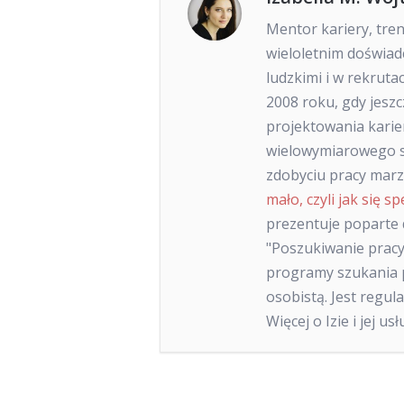
Mentor kariery, tre
wieloletnim doświa
ludzkimi i w rekruta
2008 roku, gdy jeszc
projektowania karie
wielowymiarowego s
zdobyciu pracy marze
mało, czyli jak się sp
prezentuje poparte
"Poszukiwanie pracy
programy szukania p
osobistą. Jest regu
Więcej o Izie i jej u