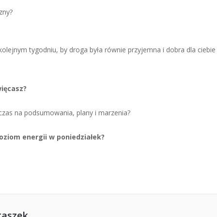
zny?
kolejnym tygodniu, by droga była równie przyjemna i dobra dla ciebie
więcasz?
z czas na podsumowania, plany i marzenia?
poziom energii w poniedziałek?
taszek