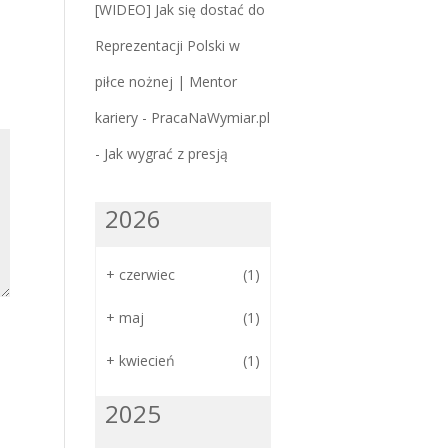
[WIDEO] Jak się dostać do
Reprezentacji Polski w
piłce nożnej | Mentor
kariery - PracaNaWymiar.pl
-
Jak wygrać z presją
2026
+
czerwiec
(1)
+
maj
(1)
+
kwiecień
(1)
2025