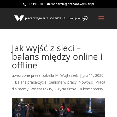
602398000
wsparcie@pracanawymiar.pl
Od 2008 roku pracuję online
Jak wyjść z sieci –
balans między online i
offline
utworzone przez
Izabella M. Wojtaszek
|
gru 11, 2020
|
Balans praca-życie
,
Cenione w pracy
,
Nowości
,
Praca
dla mamy
,
Wojtaszek.tv
,
Z życia firmy
|
0 komentarzy