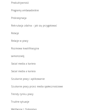
Produktywność
Programy ambasadorskie
Prokrasynacja
Rekrutacja zdalna – jak się przygotować
Relacje
Relacje w pracy
Rozmowa kwalifikacyjna
samorozwój
Social media a kariera
Social media a kariera
Szukanie pracy i aplikowanie
Szukanie pracy przez media społecznościowe
Trendy rynku pracy
Trudne sytuacje
Wellbeing | Dobrostan