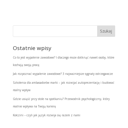
Ostatnie wpisy
Co to jest wypalenie zawodowe? I dlaczego może dotknąć nawet osoby, które
kochają swoją pracę
Jak rozpoznać wypalenie zawodowe? 3 najważniejsze sygnały ostrzegawcze
Szkolenia dla ambasadorów marki – jak rozwijać autoprezentację i budować
realny wpływ
Gdzie usiąść przy stole na spotkaniu? Przewodnik psychologiczny, który
realnie wpływa na Twoją karierę
Kołczini – czyli jak język rozwija się razem z nami