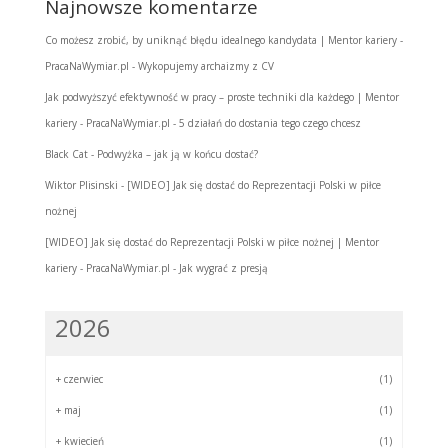
Najnowsze komentarze
Co możesz zrobić, by uniknąć błędu idealnego kandydata | Mentor kariery -
PracaNaWymiar.pl
-
Wykopujemy archaizmy z CV
Jak podwyższyć efektywność w pracy – proste techniki dla każdego | Mentor
kariery - PracaNaWymiar.pl
-
5 działań do dostania tego czego chcesz
Black Cat
-
Podwyżka – jak ją w końcu dostać?
Wiktor Plisinski
-
[WIDEO] Jak się dostać do Reprezentacji Polski w piłce
nożnej
[WIDEO] Jak się dostać do Reprezentacji Polski w piłce nożnej | Mentor
kariery - PracaNaWymiar.pl
-
Jak wygrać z presją
2026
+
czerwiec
(1)
+
maj
(1)
+
kwiecień
(1)