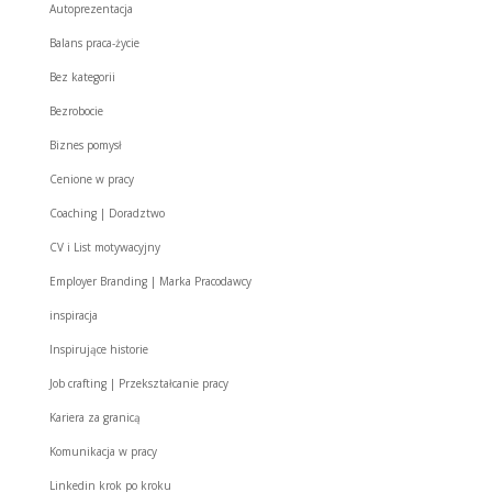
Autoprezentacja
Balans praca-życie
Bez kategorii
Bezrobocie
Biznes pomysł
Cenione w pracy
Coaching | Doradztwo
CV i List motywacyjny
Employer Branding | Marka Pracodawcy
inspiracja
Inspirujące historie
Job crafting | Przekształcanie pracy
Kariera za granicą
Komunikacja w pracy
Linkedin krok po kroku