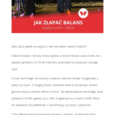
Masz jakiś sposób na wyjście z sieci dla siebie i swoich bliskich?
Obecnie każdy z nas siłą rzeczy spędza znacznie więcej czasu w sieci, bo z
powodu pandemii CV-19 do internetu przeniosła się większość naszego
życia.
Dzięki technologii nie musimy zupełnie zwalniać tempa i rezygnować z
pracy czy nauki. Z drugiej strony niezwykle łatwo w tej sytuacji zatracić
granice między światem offline i online. Złe wykorzystanie technologii może
prowadzić do bólu głowy, oczu, bólu kręgosłupa czy innych chorób. Może
też prowadzić do problemów z koncentracją czy wręcz uzależnień.
Choć obecnie mamy dużo więcej wyzwań i zajętości, to warto też teraz