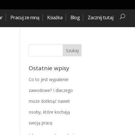
ar
Pracuj ze mną
Ksiażka
Blog
Zacznij tutaj
Ostatnie wpisy
Co to jest wypalenie
zawodowe? I dlaczego
może dotknąć nawet
osoby, które kochają
swoją pracę