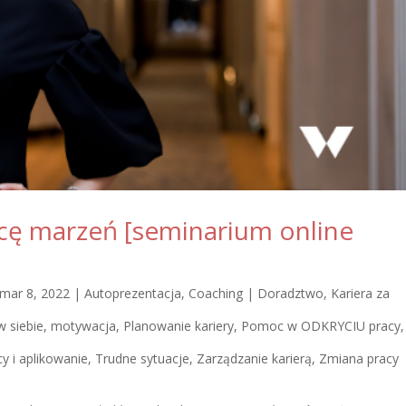
acę marzeń [seminarium online
mar 8, 2022
|
Autoprezentacja
,
Coaching | Doradztwo
,
Kariera za
w siebie, motywacja
,
Planowanie kariery
,
Pomoc w ODKRYCIU pracy
,
y i aplikowanie
,
Trudne sytuacje
,
Zarządzanie karierą
,
Zmiana pracy