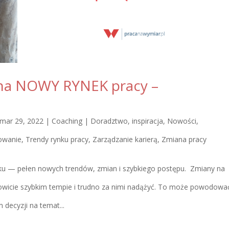
 na NOWY RYNEK pracy –
mar 29, 2022
|
Coaching | Doradztwo
,
inspiracja
,
Nowości
,
kowanie
,
Trendy rynku pracy
,
Zarządzanie karierą
,
Zmiana pracy
eku — pełen nowych trendów, zmian i szybkiego postępu. Zmiany na
icie szybkim tempie i trudno za nimi nadążyć. To może powodowa
 decyzji na temat...