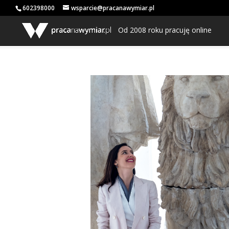
602398000
wsparcie@pracanawymiar.pl
Od 2008 roku pracuję online