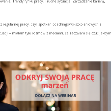
kowanie
,
Trendy rynku pracy
,
Trudne sytuacje
,
Zarządzanie karierą
,
z regularnej pracy, czyli spotkań coachingowo-szkoleniowych z
tuacji – miałam tyle rozmów z mediami, że zaczęłam się czuć jakby
..