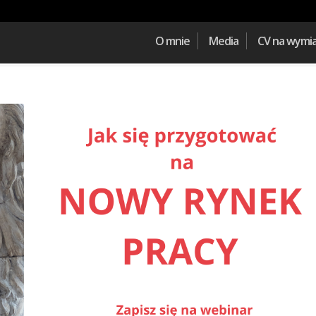
O mnie
Media
CV na wymi