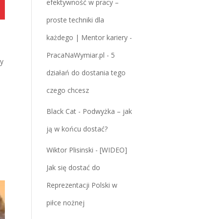
efektywność w pracy –
proste techniki dla
każdego | Mentor kariery -
PracaNaWymiar.pl
-
5
y
działań do dostania tego
czego chcesz
Black Cat
-
Podwyżka – jak
ją w końcu dostać?
Wiktor Plisinski
-
[WIDEO]
Jak się dostać do
Reprezentacji Polski w
piłce nożnej