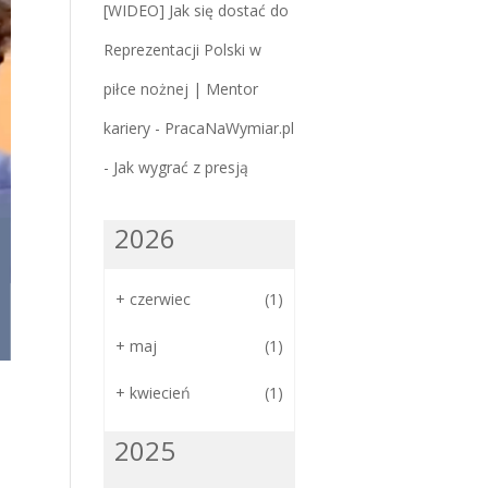
[WIDEO] Jak się dostać do
Reprezentacji Polski w
piłce nożnej | Mentor
kariery - PracaNaWymiar.pl
-
Jak wygrać z presją
2026
+
czerwiec
(1)
+
maj
(1)
+
kwiecień
(1)
2025