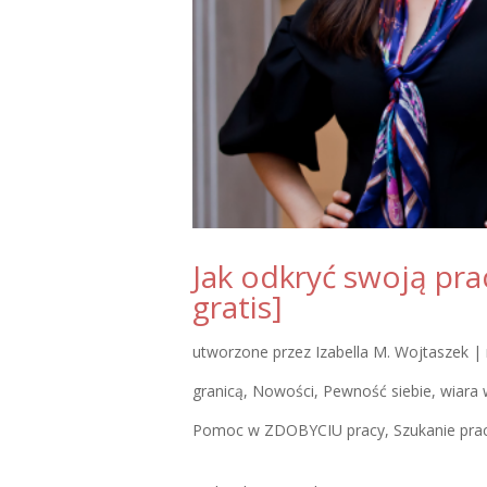
Jak odkryć swoją pr
gratis]
utworzone przez
Izabella M. Wojtaszek
|
granicą
,
Nowości
,
Pewność siebie, wiara 
Pomoc w ZDOBYCIU pracy
,
Szukanie prac