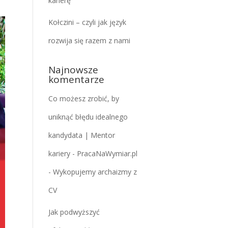
karierę
Kołczini – czyli jak język
rozwija się razem z nami
Najnowsze
komentarze
Co możesz zrobić, by
uniknąć błędu idealnego
kandydata | Mentor
kariery - PracaNaWymiar.pl
-
Wykopujemy archaizmy z
CV
Jak podwyższyć