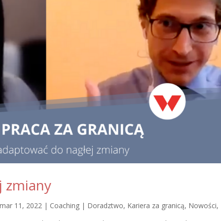
j zmiany
mar 11, 2022
|
Coaching | Doradztwo
,
Kariera za granicą
,
Nowości
,