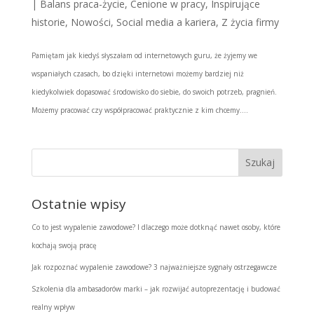
|
Balans praca-życie
,
Cenione w pracy
,
Inspirujące
historie
,
Nowości
,
Social media a kariera
,
Z życia firmy
Pamiętam jak kiedyś słyszałam od internetowych guru, że żyjemy we
wspaniałych czasach, bo dzięki internetowi możemy bardziej niż
kiedykolwiek dopasować środowisko do siebie, do swoich potrzeb, pragnień.
Możemy pracować czy współpracować praktycznie z kim chcemy....
Ostatnie wpisy
Co to jest wypalenie zawodowe? I dlaczego może dotknąć nawet osoby, które
kochają swoją pracę
Jak rozpoznać wypalenie zawodowe? 3 najważniejsze sygnały ostrzegawcze
Szkolenia dla ambasadorów marki – jak rozwijać autoprezentację i budować
realny wpływ