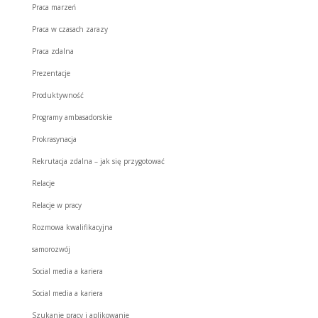
Praca marzeń
Praca w czasach zarazy
Praca zdalna
Prezentacje
Produktywność
Programy ambasadorskie
Prokrasynacja
Rekrutacja zdalna – jak się przygotować
Relacje
Relacje w pracy
Rozmowa kwalifikacyjna
samorozwój
Social media a kariera
Social media a kariera
Szukanie pracy i aplikowanie