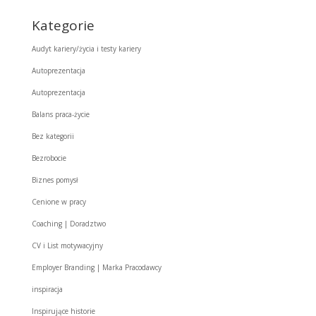
Kategorie
Audyt kariery/życia i testy kariery
Autoprezentacja
Autoprezentacja
Balans praca-życie
Bez kategorii
Bezrobocie
Biznes pomysł
Cenione w pracy
Coaching | Doradztwo
CV i List motywacyjny
Employer Branding | Marka Pracodawcy
inspiracja
Inspirujące historie