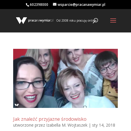
602398000
wsparcie@pracanawymiar.pl
Od 2008 roku pracuję online
Jak znaleźć przyjazne środowisko
utworzone przez
Izabella M. Wojtaszek
|
sty 14, 2018