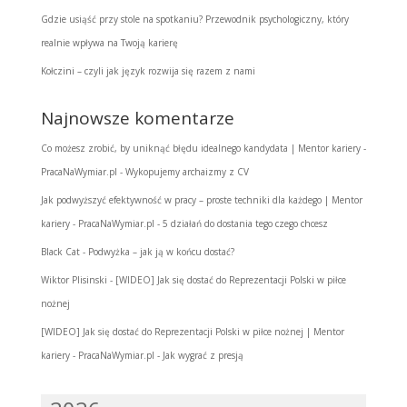
Gdzie usiąść przy stole na spotkaniu? Przewodnik psychologiczny, który
realnie wpływa na Twoją karierę
Kołczini – czyli jak język rozwija się razem z nami
Najnowsze komentarze
Co możesz zrobić, by uniknąć błędu idealnego kandydata | Mentor kariery -
PracaNaWymiar.pl
-
Wykopujemy archaizmy z CV
Jak podwyższyć efektywność w pracy – proste techniki dla każdego | Mentor
kariery - PracaNaWymiar.pl
-
5 działań do dostania tego czego chcesz
Black Cat
-
Podwyżka – jak ją w końcu dostać?
Wiktor Plisinski
-
[WIDEO] Jak się dostać do Reprezentacji Polski w piłce
nożnej
[WIDEO] Jak się dostać do Reprezentacji Polski w piłce nożnej | Mentor
kariery - PracaNaWymiar.pl
-
Jak wygrać z presją