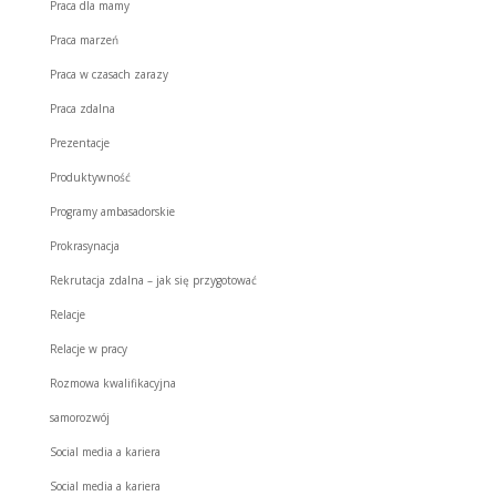
Praca dla mamy
Praca marzeń
Praca w czasach zarazy
Praca zdalna
Prezentacje
Produktywność
Programy ambasadorskie
Prokrasynacja
Rekrutacja zdalna – jak się przygotować
Relacje
Relacje w pracy
Rozmowa kwalifikacyjna
samorozwój
Social media a kariera
Social media a kariera