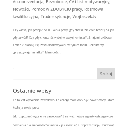
Autoprezentacja
,
Bezrobocie
,
CV i List motywacyjny
,
Nowości
,
Pomoc w ZDOBYCIU pracy
,
Rozmowa
kwalifikacyjna
,
Trudne sytuacje
,
Wojtaszek.tv
Czy wiesz, jak podejść do szukania pracy, gdy chcesz zmienić branżę? A jak
gdy zawód? Czy gdy chcesz iść wyżej w swojej karierze? „Znajomi próbowali
zmienić branżę i są zaszufladkowywani w tym co robili. Rekruterzy
„przyszywają im łatkę”. Mam dość...
Ostatnie wpisy
Co to jest wypalenie zawodowe? I dlaczego może dotknąć nawet osoby, które
kochają swoją pracę
Jak rozpoznać wypalenie zawodowe? 3 najważniejsze sygnały ostrzegawcze
Szkolenia dla ambasadorów marki – jak rozwijać autoprezentację i budować