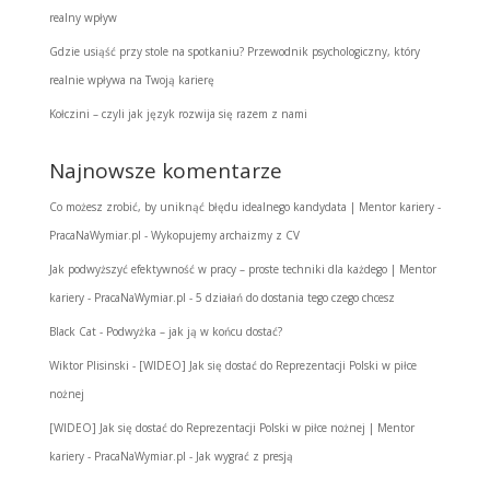
realny wpływ
Gdzie usiąść przy stole na spotkaniu? Przewodnik psychologiczny, który
realnie wpływa na Twoją karierę
Kołczini – czyli jak język rozwija się razem z nami
Najnowsze komentarze
Co możesz zrobić, by uniknąć błędu idealnego kandydata | Mentor kariery -
PracaNaWymiar.pl
-
Wykopujemy archaizmy z CV
Jak podwyższyć efektywność w pracy – proste techniki dla każdego | Mentor
kariery - PracaNaWymiar.pl
-
5 działań do dostania tego czego chcesz
Black Cat
-
Podwyżka – jak ją w końcu dostać?
Wiktor Plisinski
-
[WIDEO] Jak się dostać do Reprezentacji Polski w piłce
nożnej
[WIDEO] Jak się dostać do Reprezentacji Polski w piłce nożnej | Mentor
kariery - PracaNaWymiar.pl
-
Jak wygrać z presją