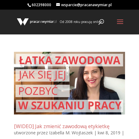
602398000
wsparcie@pracanawymiar.pl
Od 2008 roku pracuję online
[WIDEO] Jak zmienić zawodową etykietkę
utworzone przez
Izabella M. Wojtaszek
|
kwi 8, 2019
|