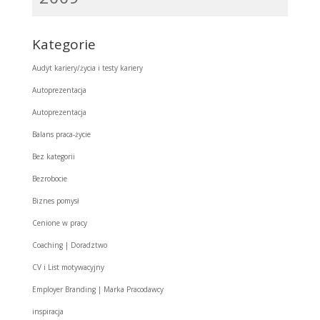
Kategorie
Audyt kariery/życia i testy kariery
Autoprezentacja
Autoprezentacja
Balans praca-życie
Bez kategorii
Bezrobocie
Biznes pomysł
Cenione w pracy
Coaching | Doradztwo
CV i List motywacyjny
Employer Branding | Marka Pracodawcy
inspiracja