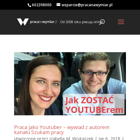
602398000
wsparcie@pracanawymiar.pl
Od 2008 roku pracuję online
Praca jako Youtuber – wywiad z autorem
kanału Szukam pracy
utworzone przez
Izabella M. Wojtaszek
|
sie 6, 2018
|