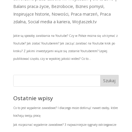
Balans praca-życie
,
Bezrobocie
,
Biznes pomysł
,
Inspirujące historie
,
Nowości
,
Praca marzeń
,
Praca
zdalna
,
Social media a kariera
,
Wojtaszek.tv
Jakie są sposoby zarabiania na Youtube? Czy w Polsce można się utrzymać z
Youtube? Jak zostać Youtuberem? Jak zacząć zarabiać na Youtube krok po
kroku? Z jakimi inwestycjami wiąże się zostanie Youtuberem? Lepiej
publikować często, czy w wysokiej jakości wideo? Co to...
Ostatnie wpisy
Co to jest wypalenie zawodowe? I dlaczego może dotknąć nawet osoby, które
kochają swoją pracę
Jak rozpoznać wypalenie zawodowe? 3 najważniejsze sygnały ostrzegawcze