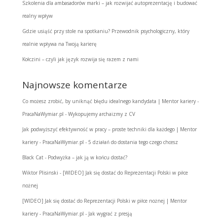
Szkolenia dla ambasadorów marki – jak rozwijać autoprezentację i budować
realny wpływ
Gdzie usiąść przy stole na spotkaniu? Przewodnik psychologiczny, który
realnie wpływa na Twoją karierę
Kołczini – czyli jak język rozwija się razem z nami
Najnowsze komentarze
Co możesz zrobić, by uniknąć błędu idealnego kandydata | Mentor kariery -
PracaNaWymiar.pl
-
Wykopujemy archaizmy z CV
Jak podwyższyć efektywność w pracy – proste techniki dla każdego | Mentor
kariery - PracaNaWymiar.pl
-
5 działań do dostania tego czego chcesz
Black Cat
-
Podwyżka – jak ją w końcu dostać?
Wiktor Plisinski
-
[WIDEO] Jak się dostać do Reprezentacji Polski w piłce
nożnej
[WIDEO] Jak się dostać do Reprezentacji Polski w piłce nożnej | Mentor
kariery - PracaNaWymiar.pl
-
Jak wygrać z presją