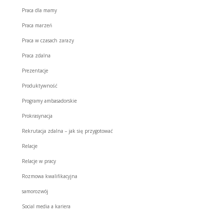
Praca dla mamy
Praca marzeń
Praca w czasach zarazy
Praca zdalna
Prezentacje
Produktywność
Programy ambasadorskie
Prokrasynacja
Rekrutacja zdalna – jak się przygotować
Relacje
Relacje w pracy
Rozmowa kwalifikacyjna
samorozwój
Social media a kariera