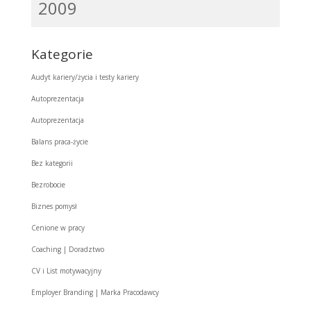
2009
Kategorie
Audyt kariery/życia i testy kariery
Autoprezentacja
Autoprezentacja
Balans praca-życie
Bez kategorii
Bezrobocie
Biznes pomysł
Cenione w pracy
Coaching | Doradztwo
CV i List motywacyjny
Employer Branding | Marka Pracodawcy