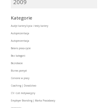
2009
Kategorie
Audyt kariery/życia i testy kariery
Autoprezentacja
Autoprezentacja
Balans praca-życie
Bez kategorii
Bezrobocie
Biznes pomysł
Cenione w pracy
Coaching | Doradztwo
CV i List motywacyjny
Employer Branding | Marka Pracodawcy