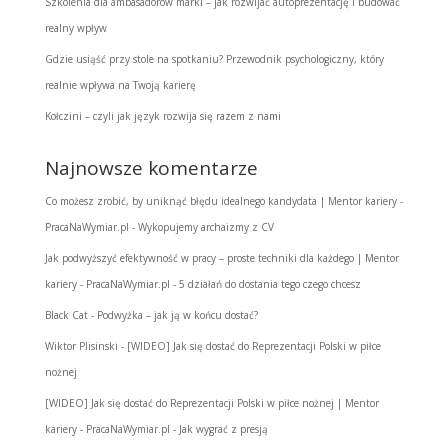
Szkolenia dla ambasadorów marki – jak rozwijać autoprezentację i budować
realny wpływ
Gdzie usiąść przy stole na spotkaniu? Przewodnik psychologiczny, który
realnie wpływa na Twoją karierę
Kołczini – czyli jak język rozwija się razem z nami
Najnowsze komentarze
Co możesz zrobić, by uniknąć błędu idealnego kandydata | Mentor kariery -
PracaNaWymiar.pl
-
Wykopujemy archaizmy z CV
Jak podwyższyć efektywność w pracy – proste techniki dla każdego | Mentor
kariery - PracaNaWymiar.pl
-
5 działań do dostania tego czego chcesz
Black Cat
-
Podwyżka – jak ją w końcu dostać?
Wiktor Plisinski
-
[WIDEO] Jak się dostać do Reprezentacji Polski w piłce
nożnej
[WIDEO] Jak się dostać do Reprezentacji Polski w piłce nożnej | Mentor
kariery - PracaNaWymiar.pl
-
Jak wygrać z presją