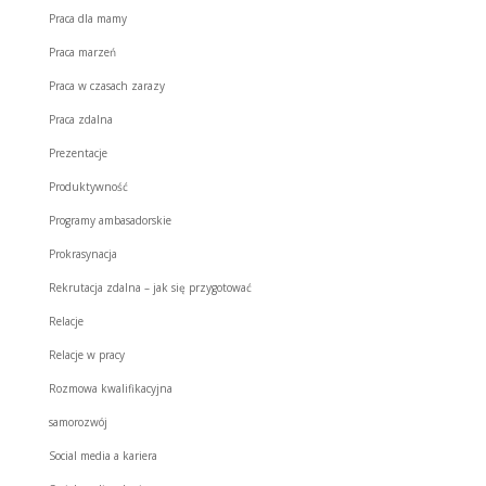
Praca dla mamy
Praca marzeń
Praca w czasach zarazy
Praca zdalna
Prezentacje
Produktywność
Programy ambasadorskie
Prokrasynacja
Rekrutacja zdalna – jak się przygotować
Relacje
Relacje w pracy
Rozmowa kwalifikacyjna
samorozwój
Social media a kariera