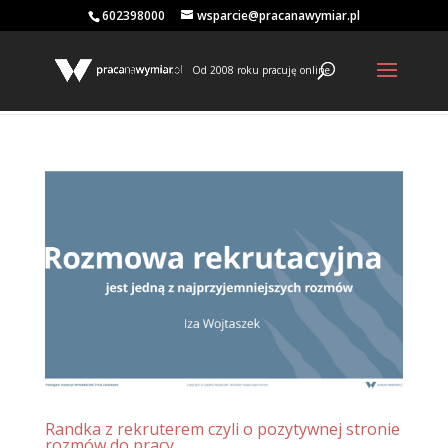
602398000
wsparcie@pracanawymiar.pl
Od 2008 roku pracuję online
Randka z rekruterem czyli o pozytywnej stronie
rozmów do pracy