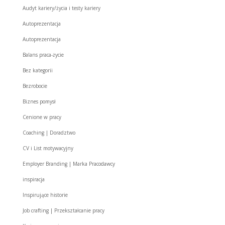
Audyt kariery/życia i testy kariery
Autoprezentacja
Autoprezentacja
Balans praca-życie
Bez kategorii
Bezrobocie
Biznes pomysł
Cenione w pracy
Coaching | Doradztwo
CV i List motywacyjny
Employer Branding | Marka Pracodawcy
inspiracja
Inspirujące historie
Job crafting | Przekształcanie pracy