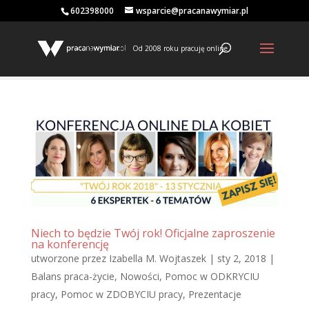
602398000
wsparcie@pracanawymiar.pl
Od 2008 roku pracuję online
Niech to będzie Twój rok! Oficjalne zaproszenie
na konferencję
utworzone przez
Izabella M. Wojtaszek
|
sty 2, 2018
|
Balans praca-życie
,
Nowości
,
Pomoc w ODKRYCIU
pracy
,
Pomoc w ZDOBYCIU pracy
,
Prezentacje