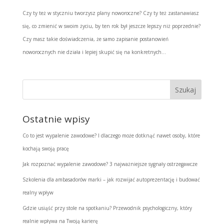
Czy ty też w styczniu tworzysz plany noworoczne? Czy ty też zastanawiasz
się, co zmienić w swoim życiu, by ten rok był jeszcze lepszy niż poprzednie?
Czy masz takie doświadczenia, że samo zapisanie postanowień
noworocznych nie działa i lepiej skupić się na konkretnych...
Ostatnie wpisy
Co to jest wypalenie zawodowe? I dlaczego może dotknąć nawet osoby, które
kochają swoją pracę
Jak rozpoznać wypalenie zawodowe? 3 najważniejsze sygnały ostrzegawcze
Szkolenia dla ambasadorów marki – jak rozwijać autoprezentację i budować
realny wpływ
Gdzie usiąść przy stole na spotkaniu? Przewodnik psychologiczny, który
realnie wpływa na Twoją karierę