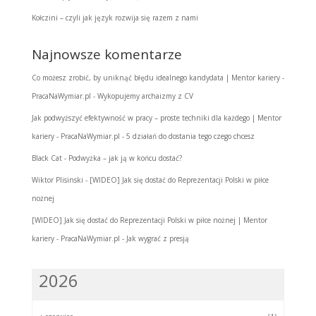
Kołczini – czyli jak język rozwija się razem z nami
Najnowsze komentarze
Co możesz zrobić, by uniknąć błędu idealnego kandydata | Mentor kariery -
PracaNaWymiar.pl
-
Wykopujemy archaizmy z CV
Jak podwyższyć efektywność w pracy – proste techniki dla każdego | Mentor
kariery - PracaNaWymiar.pl
-
5 działań do dostania tego czego chcesz
Black Cat
-
Podwyżka – jak ją w końcu dostać?
Wiktor Plisinski
-
[WIDEO] Jak się dostać do Reprezentacji Polski w piłce
nożnej
[WIDEO] Jak się dostać do Reprezentacji Polski w piłce nożnej | Mentor
kariery - PracaNaWymiar.pl
-
Jak wygrać z presją
2026