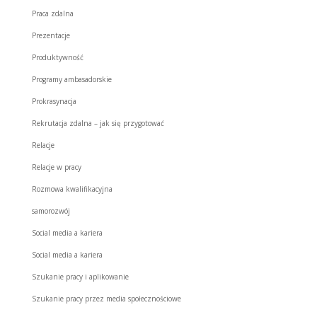
Praca zdalna
Prezentacje
Produktywność
Programy ambasadorskie
Prokrasynacja
Rekrutacja zdalna – jak się przygotować
Relacje
Relacje w pracy
Rozmowa kwalifikacyjna
samorozwój
Social media a kariera
Social media a kariera
Szukanie pracy i aplikowanie
Szukanie pracy przez media społecznościowe