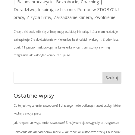
|
Balans praca-życie
,
Bezrobocie
,
Coaching |
Doradztwo
,
Inspirujące historie
,
Pomoc w ZDOBYCIU
pracy
,
Z życia firmy
,
Zarządzanie karierą
,
Zwolnienie
Chcę dziś podzielić się z Tobą moją osobistą historią, która mam nadzieje
zainspiruje Cię do działania w kierunku beztroskich wakacji… Środek lata,
upał. 11 piętro i mikroskopijna kawalerka w centrum stolicy a w niej
rozgrzany jak kaloryfer komputer i ja ze...
Ostatnie wpisy
Co to jest wypalenie zawodowe? I dlaczego może dotknąć nawet osoby, które
kochają swoją pracę
Jak rozpoznać wypalenie zawodowe? 3 najważniejsze sygnały ostrzegawcze
Szkolenia dla ambasadorów marki – jak rozwijać autoprezentację i budować