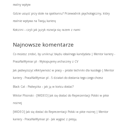
realny wpływ
Gdzie usiąść przy stole na spotkaniu? Przewodnik psychologiczny, który
realnie wpływa na Twoją karierę
Kołczini – czyli jak język rozwija się razem z nami
Najnowsze komentarze
Co możesz zrobić, by uniknąć błędu idealnego kandydata | Mentor kariery -
PracaNaWymiar.pl
-
Wykopujemy archaizmy z CV
Jak podwyższyć efektywność w pracy – proste techniki dla każdego | Mentor
kariery - PracaNaWymiar.pl
-
5 działań do dostania tego czego chcesz
Black Cat
-
Podwyżka – jak ją w końcu dostać?
Wiktor Plisinski
-
[WIDEO] Jak się dostać do Reprezentacji Polski w piłce
nożnej
[WIDEO] Jak się dostać do Reprezentacji Polski w piłce nożnej | Mentor
kariery - PracaNaWymiar.pl
-
Jak wygrać z presją