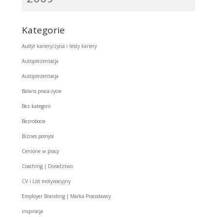
Kategorie
Audyt kariery/życia i testy kariery
Autoprezentacja
Autoprezentacja
Balans praca-życie
Bez kategorii
Bezrobocie
Biznes pomysł
Cenione w pracy
Coaching | Doradztwo
CV i List motywacyjny
Employer Branding | Marka Pracodawcy
inspiracja