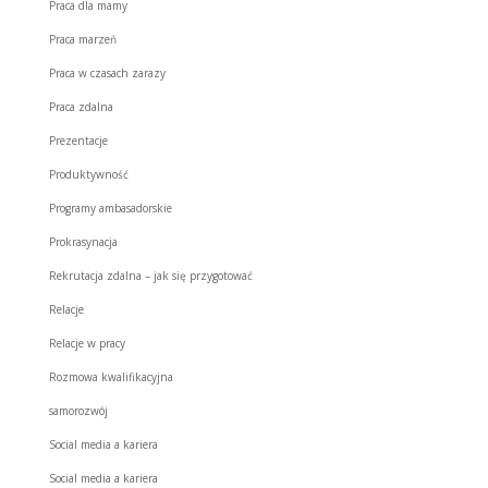
Praca dla mamy
Praca marzeń
Praca w czasach zarazy
Praca zdalna
Prezentacje
Produktywność
Programy ambasadorskie
Prokrasynacja
Rekrutacja zdalna – jak się przygotować
Relacje
Relacje w pracy
Rozmowa kwalifikacyjna
samorozwój
Social media a kariera
Social media a kariera