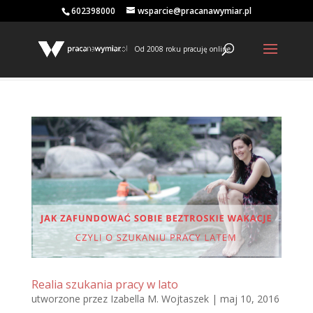
602398000
wsparcie@pracanawymiar.pl
Od 2008 roku pracuję online
Realia szukania pracy w lato
utworzone przez
Izabella M. Wojtaszek
|
maj 10, 2016