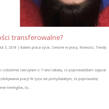
ości transferowalne?
lut 3, 2018
|
Balans praca-życie
,
Cenione w pracy
,
Nowości
,
Trendy
ko codziennie ćwiczyłam o 7 rano tabatę, co poprowadziłam zajęcia!
i zdobywania pracy! W życiu nie pomyślałabym, że poprowadzę
nie treningów, to...