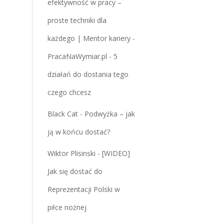
efektywność w pracy –
proste techniki dla
każdego | Mentor kariery -
PracaNaWymiar.pl
-
5
działań do dostania tego
czego chcesz
Black Cat
-
Podwyżka – jak
ją w końcu dostać?
Wiktor Plisinski
-
[WIDEO]
Jak się dostać do
Reprezentacji Polski w
piłce nożnej