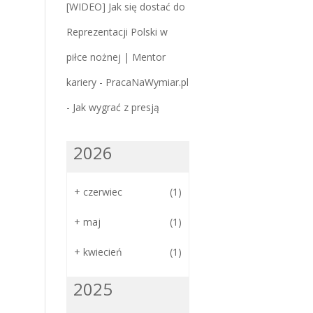
[WIDEO] Jak się dostać do
Reprezentacji Polski w
piłce nożnej | Mentor
kariery - PracaNaWymiar.pl
-
Jak wygrać z presją
2026
+
czerwiec
(1)
+
maj
(1)
+
kwiecień
(1)
2025