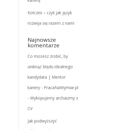
karierę
Kołczini – czyli jak język
rozwija się razem z nami
Najnowsze
komentarze
Co możesz zrobić, by
uniknąć błędu idealnego
kandydata | Mentor
kariery - PracaNaWymiar.pl
-
Wykopujemy archaizmy z
CV
Jak podwyższyć