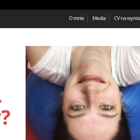
O mnie
Media
CV na wymi