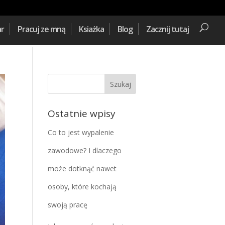
ar
Pracuj ze mną
Ksiażka
Blog
Zacznij tutaj
Ostatnie wpisy
Co to jest wypalenie
zawodowe? I dlaczego
może dotknąć nawet
osoby, które kochają
swoją pracę