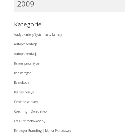
2009
Kategorie
Audyt kariery/życia i testy kariery
Autoprezentacja
Autoprezentacja
Balans praca-życie
Bez kategorii
Bezrobocie
Biznes pomysł
Cenione w pracy
Coaching | Doradztwo
CV i List motywacyjny
Employer Branding | Marka Pracodawcy