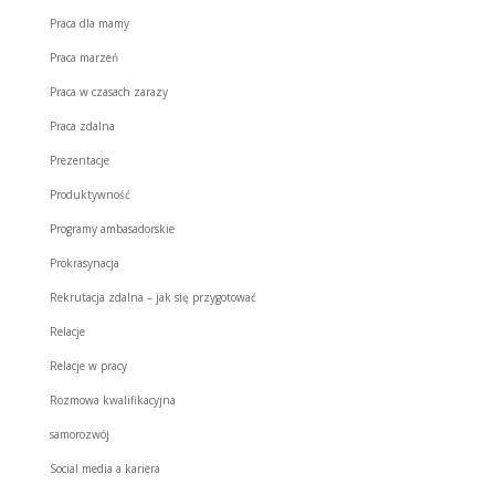
Praca dla mamy
Praca marzeń
Praca w czasach zarazy
Praca zdalna
Prezentacje
Produktywność
Programy ambasadorskie
Prokrasynacja
Rekrutacja zdalna – jak się przygotować
Relacje
Relacje w pracy
Rozmowa kwalifikacyjna
samorozwój
Social media a kariera