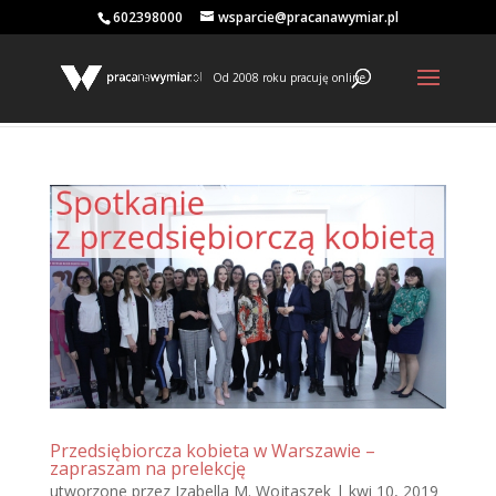
602398000
wsparcie@pracanawymiar.pl
Od 2008 roku pracuję online
Przedsiębiorcza kobieta w Warszawie –
zapraszam na prelekcję
utworzone przez
Izabella M. Wojtaszek
|
kwi 10, 2019