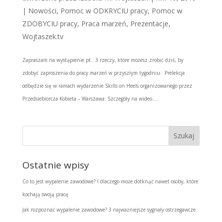
|
Nowości
,
Pomoc w ODKRYCIU pracy
,
Pomoc w
ZDOBYCIU pracy
,
Praca marzeń
,
Prezentacje
,
Wojtaszek.tv
Zapraszam na wystąpienie pt.: 3 rzeczy, które możesz zrobić dziś, by
zdobyć zaproszenia do pracy marzeń w przyszłym tygodniu. Prelekcja
odbędzie się w ramach wydarzenie Skills on Heels organizowanego przez
Przedsiebiorcza Kobieta – Warszawa. Szczegóły na wideo....
Ostatnie wpisy
Co to jest wypalenie zawodowe? I dlaczego może dotknąć nawet osoby, które
kochają swoją pracę
Jak rozpoznać wypalenie zawodowe? 3 najważniejsze sygnały ostrzegawcze