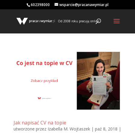
602398000
wsparcie@pracanawymiar.pl
Od 2008 roku pracuję online
Jak napisać CV na topie
utworzone przez
Izabella M. Wojtaszek
|
paź 8, 2018
|