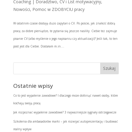
Coaching | Doradztwo
,
CV i List motywacyjny
,
Nowości
,
Pomoc w ZDOBYCIU pracy
W ostatnim czasie dostaję dużo zapytań o CV. Po poście, jak znaleźć dobrą
pracę za dobre pieniądze, te pytania się jeszcze nasiliły. Ciebie też zajmuje
pisanie CV (albo myślenie o jego napisaniu czy aktualizacji)? Jeśli tak, to ten
post jest dla Ciebie. Dostałam m.in....
Ostatnie wpisy
Co to jest wypalenie zawodowe? I dlaczego może dotknąć nawet osoby, które
kochają swoją pracę
Jak rozpoznać wypalenie zawodowe? 3 najważniejsze sygnały ostrzegawcze
Szkolenia dla ambasadorów marki – jak rozwijać autoprezentację i budować
realny wpływ