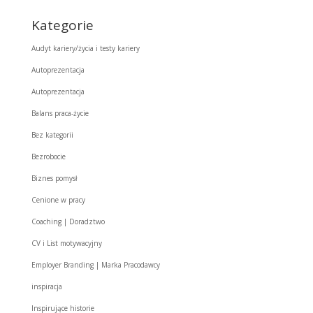
Kategorie
Audyt kariery/życia i testy kariery
Autoprezentacja
Autoprezentacja
Balans praca-życie
Bez kategorii
Bezrobocie
Biznes pomysł
Cenione w pracy
Coaching | Doradztwo
CV i List motywacyjny
Employer Branding | Marka Pracodawcy
inspiracja
Inspirujące historie