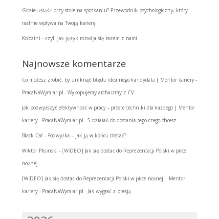
Gdzie usiąść przy stole na spotkaniu? Przewodnik psychologiczny, który
realnie wpływa na Twoją karierę
Kołczini – czyli jak język rozwija się razem z nami
Najnowsze komentarze
Co możesz zrobić, by uniknąć błędu idealnego kandydata | Mentor kariery -
PracaNaWymiar.pl
-
Wykopujemy archaizmy z CV
Jak podwyższyć efektywność w pracy – proste techniki dla każdego | Mentor
kariery - PracaNaWymiar.pl
-
5 działań do dostania tego czego chcesz
Black Cat
-
Podwyżka – jak ją w końcu dostać?
Wiktor Plisinski
-
[WIDEO] Jak się dostać do Reprezentacji Polski w piłce
nożnej
[WIDEO] Jak się dostać do Reprezentacji Polski w piłce nożnej | Mentor
kariery - PracaNaWymiar.pl
-
Jak wygrać z presją