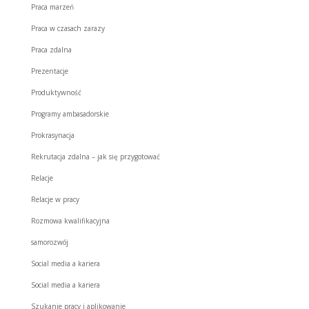
Praca marzeń
Praca w czasach zarazy
Praca zdalna
Prezentacje
Produktywność
Programy ambasadorskie
Prokrasynacja
Rekrutacja zdalna – jak się przygotować
Relacje
Relacje w pracy
Rozmowa kwalifikacyjna
samorozwój
Social media a kariera
Social media a kariera
Szukanie pracy i aplikowanie