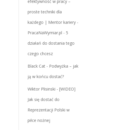
efektywność w pracy –
proste techniki dla
każdego | Mentor kariery -
PracaNaWymiar.pl
-
5
działań do dostania tego
czego chcesz
Black Cat
-
Podwyżka – jak
ją w końcu dostać?
Wiktor Plisinski
-
[WIDEO]
Jak się dostać do
Reprezentacji Polski w
piłce nożnej