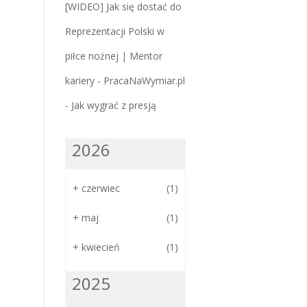
[WIDEO] Jak się dostać do
Reprezentacji Polski w
piłce nożnej | Mentor
kariery - PracaNaWymiar.pl
-
Jak wygrać z presją
2026
+
czerwiec
(1)
+
maj
(1)
+
kwiecień
(1)
2025