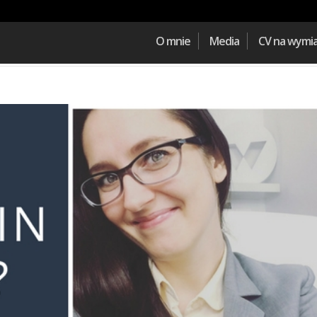
O mnie
Media
CV na wymi