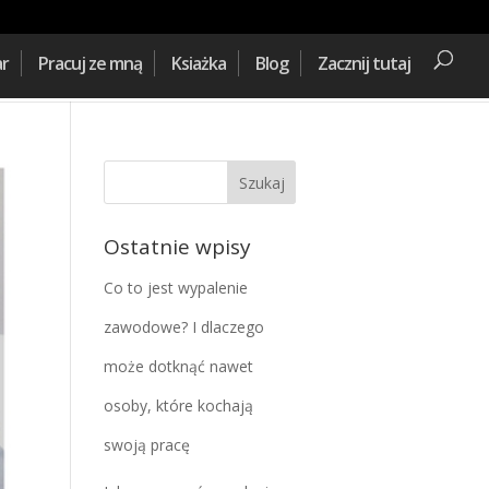
ar
Pracuj ze mną
Ksiażka
Blog
Zacznij tutaj
Ostatnie wpisy
Co to jest wypalenie
zawodowe? I dlaczego
może dotknąć nawet
osoby, które kochają
swoją pracę