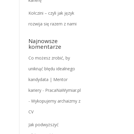
karierę
Kołczini – czyli jak język
rozwija się razem z nami
Najnowsze
komentarze
Co możesz zrobić, by
uniknąć błędu idealnego
kandydata | Mentor
kariery - PracaNaWymiar.pl
-
Wykopujemy archaizmy z
CV
Jak podwyższyć