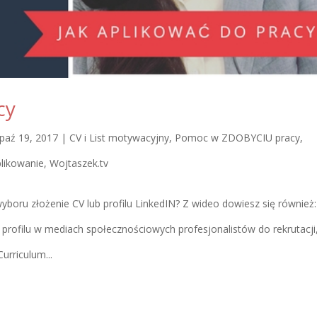
cy
paź 19, 2017
|
CV i List motywacyjny
,
Pomoc w ZDOBYCIU pracy
,
plikowanie
,
Wojtaszek.tv
yboru złożenie CV lub profilu LinkedIN? Z wideo dowiesz się również:
rofilu w mediach społecznościowych profesjonalistów do rekrutacji
urriculum...