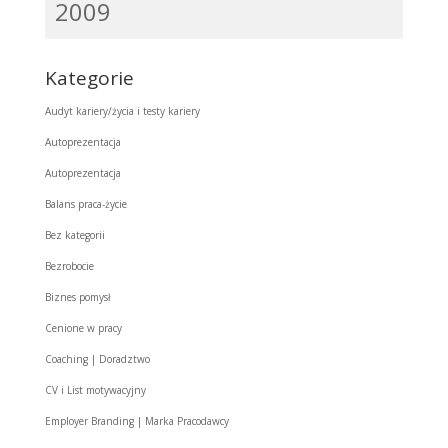
2009
Kategorie
Audyt kariery/życia i testy kariery
Autoprezentacja
Autoprezentacja
Balans praca-życie
Bez kategorii
Bezrobocie
Biznes pomysł
Cenione w pracy
Coaching | Doradztwo
CV i List motywacyjny
Employer Branding | Marka Pracodawcy