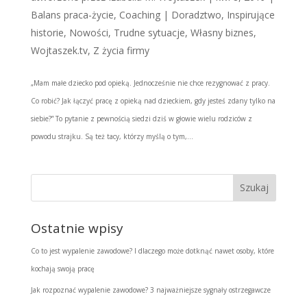
Balans praca-życie
,
Coaching | Doradztwo
,
Inspirujące
historie
,
Nowości
,
Trudne sytuacje
,
Własny biznes
,
Wojtaszek.tv
,
Z życia firmy
„Mam małe dziecko pod opieką. Jednocześnie nie chce rezygnować z pracy.
Co robić? Jak łączyć pracę z opieką nad dzieckiem, gdy jesteś zdany tylko na
siebie?” To pytanie z pewnością siedzi dziś w głowie wielu rodziców z
powodu strajku. Są też tacy, którzy myślą o tym,...
Ostatnie wpisy
Co to jest wypalenie zawodowe? I dlaczego może dotknąć nawet osoby, które
kochają swoją pracę
Jak rozpoznać wypalenie zawodowe? 3 najważniejsze sygnały ostrzegawcze