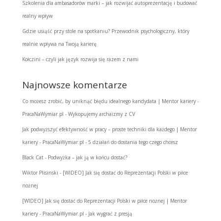
Szkolenia dla ambasadorów marki – jak rozwijać autoprezentację i budować
realny wpływ
Gdzie usiąść przy stole na spotkaniu? Przewodnik psychologiczny, który
realnie wpływa na Twoją karierę
Kołczini – czyli jak język rozwija się razem z nami
Najnowsze komentarze
Co możesz zrobić, by uniknąć błędu idealnego kandydata | Mentor kariery -
PracaNaWymiar.pl
-
Wykopujemy archaizmy z CV
Jak podwyższyć efektywność w pracy – proste techniki dla każdego | Mentor
kariery - PracaNaWymiar.pl
-
5 działań do dostania tego czego chcesz
Black Cat
-
Podwyżka – jak ją w końcu dostać?
Wiktor Plisinski
-
[WIDEO] Jak się dostać do Reprezentacji Polski w piłce
nożnej
[WIDEO] Jak się dostać do Reprezentacji Polski w piłce nożnej | Mentor
kariery - PracaNaWymiar.pl
-
Jak wygrać z presją