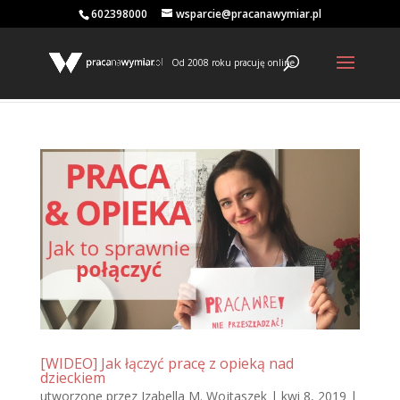
602398000
wsparcie@pracanawymiar.pl
Od 2008 roku pracuję online
[WIDEO] Jak łączyć pracę z opieką nad
dzieckiem
utworzone przez
Izabella M. Wojtaszek
|
kwi 8, 2019
|