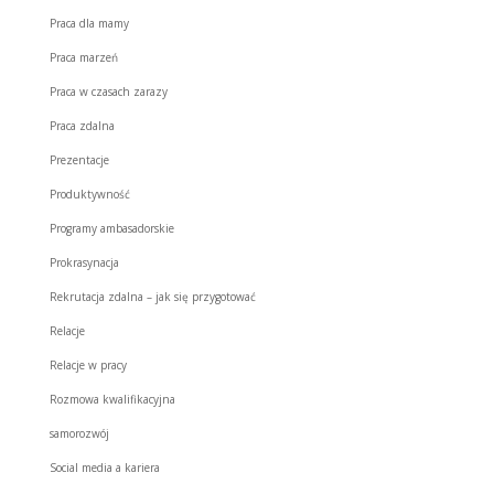
Praca dla mamy
Praca marzeń
Praca w czasach zarazy
Praca zdalna
Prezentacje
Produktywność
Programy ambasadorskie
Prokrasynacja
Rekrutacja zdalna – jak się przygotować
Relacje
Relacje w pracy
Rozmowa kwalifikacyjna
samorozwój
Social media a kariera