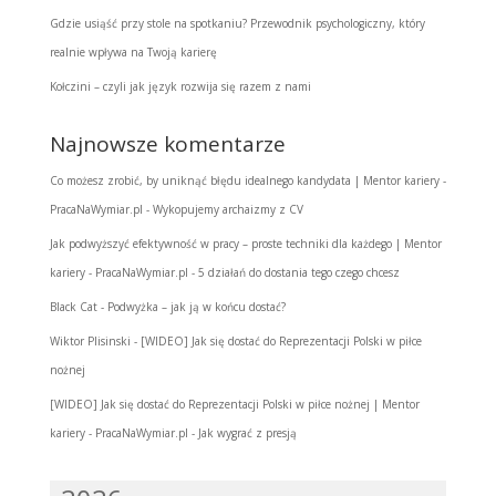
Gdzie usiąść przy stole na spotkaniu? Przewodnik psychologiczny, który
realnie wpływa na Twoją karierę
Kołczini – czyli jak język rozwija się razem z nami
Najnowsze komentarze
Co możesz zrobić, by uniknąć błędu idealnego kandydata | Mentor kariery -
PracaNaWymiar.pl
-
Wykopujemy archaizmy z CV
Jak podwyższyć efektywność w pracy – proste techniki dla każdego | Mentor
kariery - PracaNaWymiar.pl
-
5 działań do dostania tego czego chcesz
Black Cat
-
Podwyżka – jak ją w końcu dostać?
Wiktor Plisinski
-
[WIDEO] Jak się dostać do Reprezentacji Polski w piłce
nożnej
[WIDEO] Jak się dostać do Reprezentacji Polski w piłce nożnej | Mentor
kariery - PracaNaWymiar.pl
-
Jak wygrać z presją