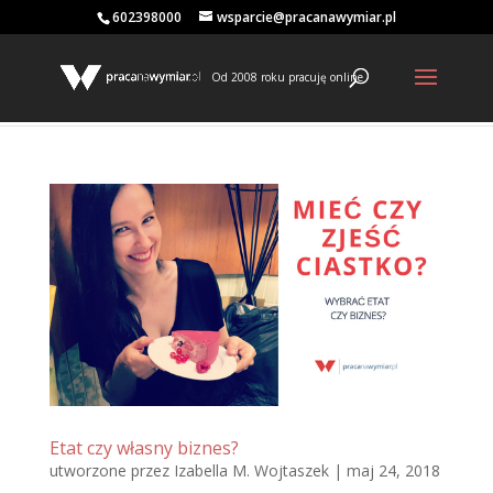
602398000
wsparcie@pracanawymiar.pl
Od 2008 roku pracuję online
Etat czy własny biznes?
utworzone przez
Izabella M. Wojtaszek
|
maj 24, 2018