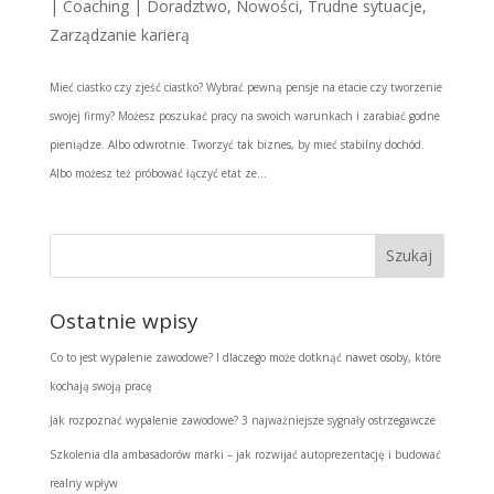
|
Coaching | Doradztwo
,
Nowości
,
Trudne sytuacje
,
Zarządzanie karierą
Mieć ciastko czy zjeść ciastko? Wybrać pewną pensje na etacie czy tworzenie
swojej firmy? Możesz poszukać pracy na swoich warunkach i zarabiać godne
pieniądze. Albo odwrotnie. Tworzyć tak biznes, by mieć stabilny dochód.
Albo możesz też próbować łączyć etat ze...
Ostatnie wpisy
Co to jest wypalenie zawodowe? I dlaczego może dotknąć nawet osoby, które
kochają swoją pracę
Jak rozpoznać wypalenie zawodowe? 3 najważniejsze sygnały ostrzegawcze
Szkolenia dla ambasadorów marki – jak rozwijać autoprezentację i budować
realny wpływ