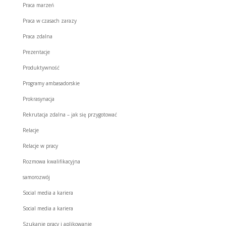
Praca marzeń
Praca w czasach zarazy
Praca zdalna
Prezentacje
Produktywność
Programy ambasadorskie
Prokrasynacja
Rekrutacja zdalna – jak się przygotować
Relacje
Relacje w pracy
Rozmowa kwalifikacyjna
samorozwój
Social media a kariera
Social media a kariera
Szukanie pracy i aplikowanie