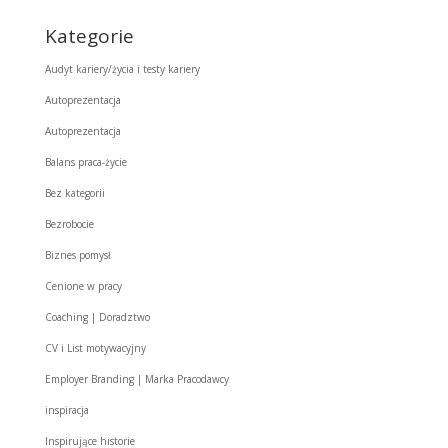
Kategorie
Audyt kariery/życia i testy kariery
Autoprezentacja
Autoprezentacja
Balans praca-życie
Bez kategorii
Bezrobocie
Biznes pomysł
Cenione w pracy
Coaching | Doradztwo
CV i List motywacyjny
Employer Branding | Marka Pracodawcy
inspiracja
Inspirujące historie