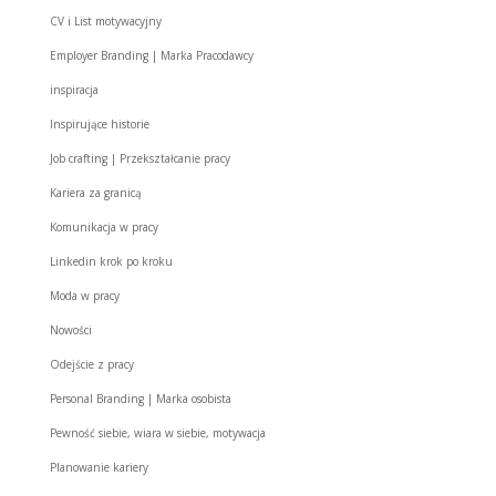
CV i List motywacyjny
Employer Branding | Marka Pracodawcy
inspiracja
Inspirujące historie
Job crafting | Przekształcanie pracy
Kariera za granicą
Komunikacja w pracy
Linkedin krok po kroku
Moda w pracy
Nowości
Odejście z pracy
Personal Branding | Marka osobista
Pewność siebie, wiara w siebie, motywacja
Planowanie kariery