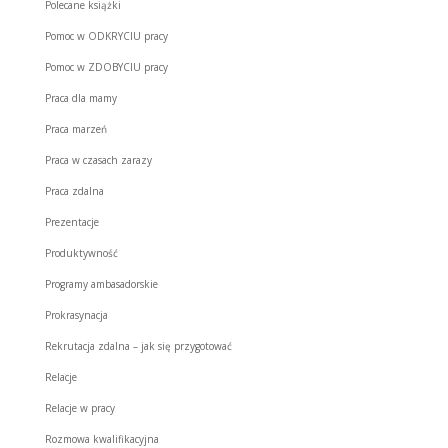
Polecane książki
Pomoc w ODKRYCIU pracy
Pomoc w ZDOBYCIU pracy
Praca dla mamy
Praca marzeń
Praca w czasach zarazy
Praca zdalna
Prezentacje
Produktywność
Programy ambasadorskie
Prokrasynacja
Rekrutacja zdalna – jak się przygotować
Relacje
Relacje w pracy
Rozmowa kwalifikacyjna