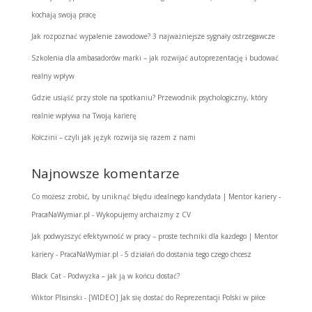
kochają swoją pracę
Jak rozpoznać wypalenie zawodowe? 3 najważniejsze sygnały ostrzegawcze
Szkolenia dla ambasadorów marki – jak rozwijać autoprezentację i budować
realny wpływ
Gdzie usiąść przy stole na spotkaniu? Przewodnik psychologiczny, który
realnie wpływa na Twoją karierę
Kołczini – czyli jak język rozwija się razem z nami
Najnowsze komentarze
Co możesz zrobić, by uniknąć błędu idealnego kandydata | Mentor kariery -
PracaNaWymiar.pl
-
Wykopujemy archaizmy z CV
Jak podwyższyć efektywność w pracy – proste techniki dla każdego | Mentor
kariery - PracaNaWymiar.pl
-
5 działań do dostania tego czego chcesz
Black Cat
-
Podwyżka – jak ją w końcu dostać?
Wiktor Plisinski
-
[WIDEO] Jak się dostać do Reprezentacji Polski w piłce