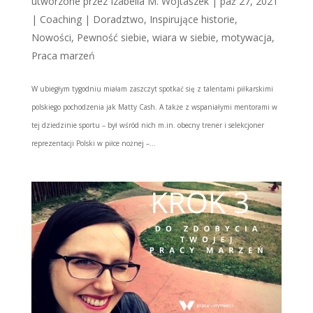
utworzone przez
Izabella M. Wojtaszek
|
paź 27, 2021
|
Coaching | Doradztwo
,
Inspirujące historie
,
Nowości
,
Pewność siebie, wiara w siebie, motywacja
,
Praca marzeń
W ubiegłym tygodniu miałam zaszczyt spotkać się z talentami piłkarskimi
polskiego pochodzenia jak Matty Cash. A także z wspaniałymi mentorami w
tej dziedzinie sportu – był wśród nich m.in. obecny trener i selekcjoner
reprezentacji Polski w piłce nożnej –...