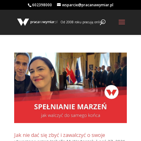
602398000
wsparcie@pracanawymiar.pl
Od 2008 roku pracuję online
Jak nie dać się zbyć i zawalczyć o swoje