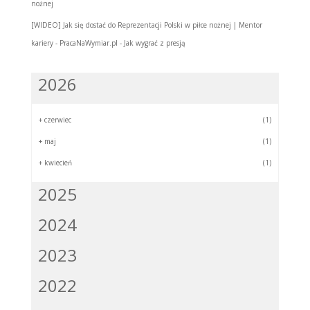
nożnej
[WIDEO] Jak się dostać do Reprezentacji Polski w piłce nożnej | Mentor
kariery - PracaNaWymiar.pl
-
Jak wygrać z presją
2026
+
czerwiec
(1)
+
maj
(1)
+
kwiecień
(1)
2025
2024
2023
2022