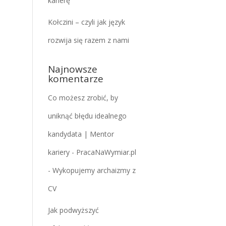
karierę
Kołczini – czyli jak język
rozwija się razem z nami
Najnowsze
komentarze
Co możesz zrobić, by
uniknąć błędu idealnego
kandydata | Mentor
kariery - PracaNaWymiar.pl
-
Wykopujemy archaizmy z
CV
Jak podwyższyć