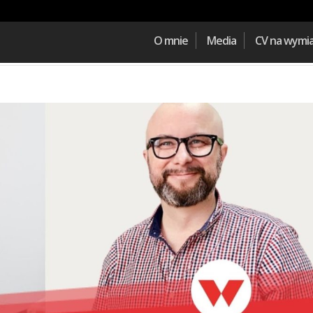
O mnie
Media
CV na wymi