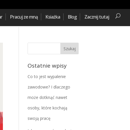
ar
Pracuj ze mną
Ksiażka
Blog
Zacznij tutaj
Ostatnie wpisy
Co to jest wypalenie
zawodowe? I dlaczego
może dotknąć nawet
osoby, które kochają
swoją pracę