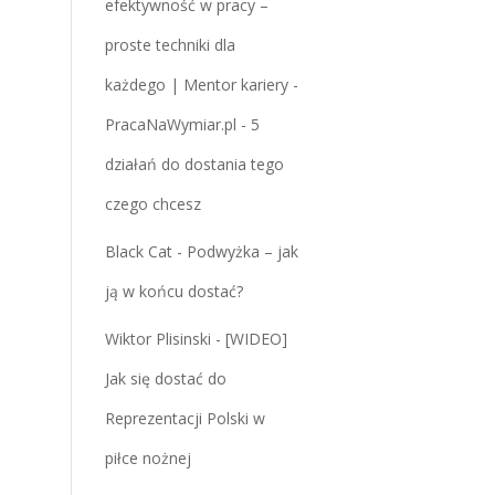
efektywność w pracy –
proste techniki dla
każdego | Mentor kariery -
PracaNaWymiar.pl
-
5
działań do dostania tego
czego chcesz
Black Cat
-
Podwyżka – jak
ją w końcu dostać?
Wiktor Plisinski
-
[WIDEO]
Jak się dostać do
Reprezentacji Polski w
piłce nożnej