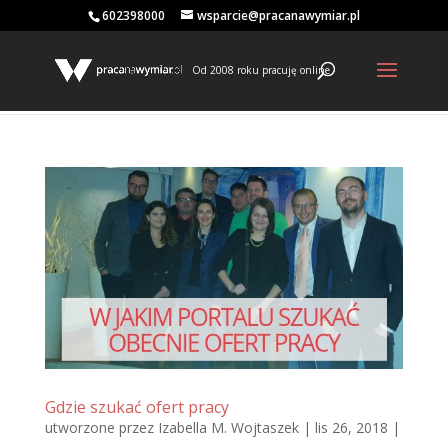
602398000
wsparcie@pracanawymiar.pl
Od 2008 roku pracuję online
Gdzie szukać ofert pracy
utworzone przez
Izabella M. Wojtaszek
|
lis 26, 2018
|