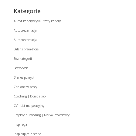
Kategorie
Audyt kariery/życia i testy kariery
Autoprezentacja
Autoprezentacja
Balans praca-życie
Bez kategorii
Bezrobocie
Biznes pomysł
Cenione w pracy
Coaching | Doradztwo
CV i List motywacyjny
Employer Branding | Marka Pracodawcy
inspiracja
Inspirujące historie