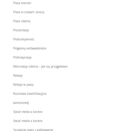
Praca marzeń
Praca w czasach zarazy
Praca zdalna
Prezentacje
Produktywność
Programy ambasadorskie
Prokrasynacja
Rekrutacja zdalna – jak się przygotować
Relacje
Relacje w pracy
Rozmowa kwalifikacyjna
samorozwój
Social media a kariera
Social media a kariera
Szukanie pracy i aplikowanie