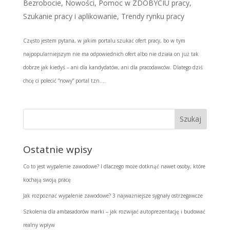
Bezrobocie
,
Nowości
,
Pomoc w ZDOBYCIU pracy
,
Szukanie pracy i aplikowanie
,
Trendy rynku pracy
Często jestem pytana, w jakim portalu szukać ofert pracy, bo w tym
najpopularniejszym nie ma odpowiednich ofert albo nie działa on już tak
dobrze jak kiedyś – ani dla kandydatów, ani dla pracodawców. Dlatego dziś
chcę ci polecić “nowy” portal tzn....
Ostatnie wpisy
Co to jest wypalenie zawodowe? I dlaczego może dotknąć nawet osoby, które
kochają swoją pracę
Jak rozpoznać wypalenie zawodowe? 3 najważniejsze sygnały ostrzegawcze
Szkolenia dla ambasadorów marki – jak rozwijać autoprezentację i budować
realny wpływ