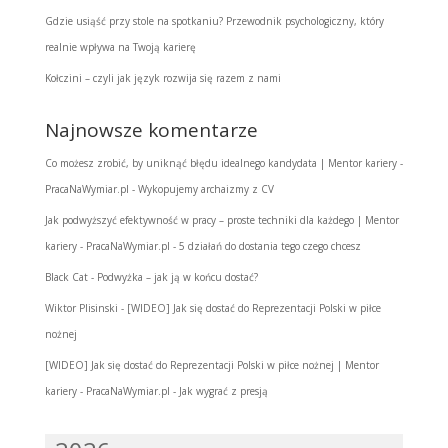
Gdzie usiąść przy stole na spotkaniu? Przewodnik psychologiczny, który
realnie wpływa na Twoją karierę
Kołczini – czyli jak język rozwija się razem z nami
Najnowsze komentarze
Co możesz zrobić, by uniknąć błędu idealnego kandydata | Mentor kariery -
PracaNaWymiar.pl
-
Wykopujemy archaizmy z CV
Jak podwyższyć efektywność w pracy – proste techniki dla każdego | Mentor
kariery - PracaNaWymiar.pl
-
5 działań do dostania tego czego chcesz
Black Cat
-
Podwyżka – jak ją w końcu dostać?
Wiktor Plisinski
-
[WIDEO] Jak się dostać do Reprezentacji Polski w piłce
nożnej
[WIDEO] Jak się dostać do Reprezentacji Polski w piłce nożnej | Mentor
kariery - PracaNaWymiar.pl
-
Jak wygrać z presją