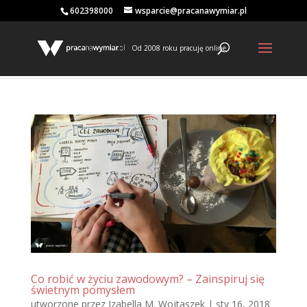
602398000
wsparcie@pracanawymiar.pl
Od 2008 roku pracuję online
Co robić w życiu zawodowym? – Zainspiruj się
świetnym pomysłem
utworzone przez
Izabella M. Wojtaszek
|
sty 16, 2018