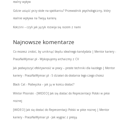
realny wpływ
Gdzie usiąść przy stole na spotkaniu? Przewodnik psychologiczny, który
realnie wpływa na Twoją karierę
Kołczini – czyli jak język rozwija się razem z nami
Najnowsze komentarze
Co możesz zrobić, by uniknąć błędu idealnego kandydata | Mentor kariery -
PracaNaWymiar.pl
-
Wykopujemy archaizmy z CV
Jak podwyższyć efektywność w pracy – proste techniki dla każdego | Mentor
kariery - PracaNaWymiar.pl
-
5 działań do dostania tego czego chcesz
Black Cat
-
Podwyżka – jak ją w końcu dostać?
Wiktor Plisinski
-
[WIDEO] Jak się dostać do Reprezentacji Polski w piłce
nożnej
[WIDEO] Jak się dostać do Reprezentacji Polski w piłce nożnej | Mentor
kariery - PracaNaWymiar.pl
-
Jak wygrać z presją