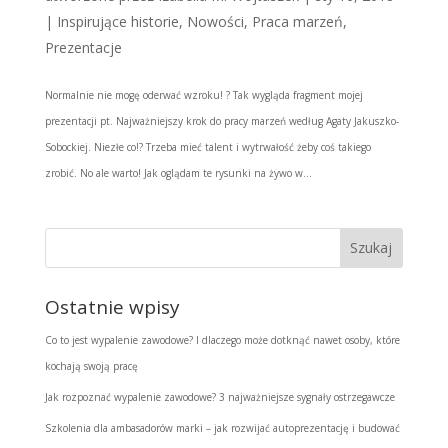
|
Inspirujące historie
,
Nowości
,
Praca marzeń
,
Prezentacje
Normalnie nie mogę oderwać wzroku! ? Tak wygląda fragment mojej
prezentacji pt. Najważniejszy krok do pracy marzeń według Agaty Jakuszko-
Sobockiej. Niezłe co!? Trzeba mieć talent i wytrwałość żeby coś takiego
zrobić. No ale warto! Jak oglądam te rysunki na żywo w...
Ostatnie wpisy
Co to jest wypalenie zawodowe? I dlaczego może dotknąć nawet osoby, które
kochają swoją pracę
Jak rozpoznać wypalenie zawodowe? 3 najważniejsze sygnały ostrzegawcze
Szkolenia dla ambasadorów marki – jak rozwijać autoprezentację i budować