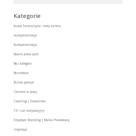
Kategorie
Audyt kariery/życia i testy kariery
Autoprezentacja
Autoprezentacja
Balans praca-życie
Bez kategorii
Bezrobocie
Biznes pomysł
Cenione w pracy
Coaching | Doradztwo
CV i List motywacyjny
Employer Branding | Marka Pracodawcy
inspiracja