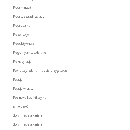
Praca marzeń
Praca w czasach zarazy
Praca zdalna
Prezentacje
Produktywność
Programy ambasadorskie
Prokrasynacja
Rekrutacja zdalna – jak się przygotować
Relacje
Relacje w pracy
Rozmowa kwalifikacyjna
samorozwój
Social media a kariera
Social media a kariera