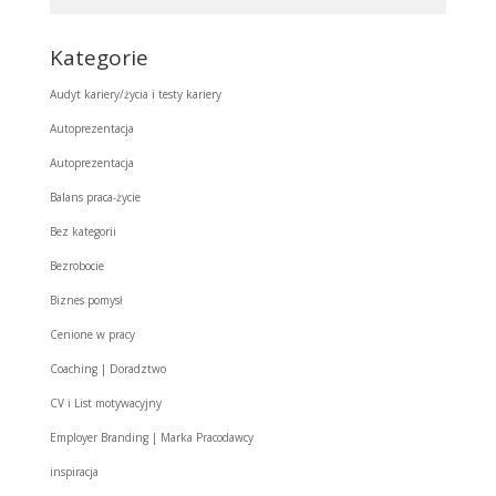
Kategorie
Audyt kariery/życia i testy kariery
Autoprezentacja
Autoprezentacja
Balans praca-życie
Bez kategorii
Bezrobocie
Biznes pomysł
Cenione w pracy
Coaching | Doradztwo
CV i List motywacyjny
Employer Branding | Marka Pracodawcy
inspiracja