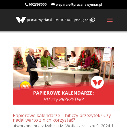
602398000
wsparcie@pracanawymiar.pl
Od 2008 roku pracuję online
Papierowe kalendarze – hit czy przeżytek? Czy
nadal warto z nich korzystać?
utworzone przez
Izabella M. Wojtaszek
|
gru 9, 2024
|