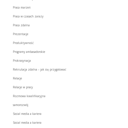
Praca marzeń
Praca w czasach zarazy
Praca zdalna
Prezentacje
Produktywność
Programy ambasadorskie
Prokrasynacja
Rekrutacja zdalna – jak się przygotować
Relacje
Relacje w pracy
Rozmowa kwalifikacyjna
samorozwój
Social media a kariera
Social media a kariera