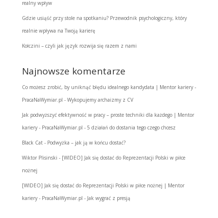
realny wpływ
Gdzie usiąść przy stole na spotkaniu? Przewodnik psychologiczny, który
realnie wpływa na Twoją karierę
Kołczini – czyli jak język rozwija się razem z nami
Najnowsze komentarze
Co możesz zrobić, by uniknąć błędu idealnego kandydata | Mentor kariery -
PracaNaWymiar.pl
-
Wykopujemy archaizmy z CV
Jak podwyższyć efektywność w pracy – proste techniki dla każdego | Mentor
kariery - PracaNaWymiar.pl
-
5 działań do dostania tego czego chcesz
Black Cat
-
Podwyżka – jak ją w końcu dostać?
Wiktor Plisinski
-
[WIDEO] Jak się dostać do Reprezentacji Polski w piłce
nożnej
[WIDEO] Jak się dostać do Reprezentacji Polski w piłce nożnej | Mentor
kariery - PracaNaWymiar.pl
-
Jak wygrać z presją