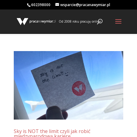
602398000
wsparcie@pracanawymiar.pl
Od 2008 roku pracuję online
Sky is NOT the limit czyli jak robić
międzynarodową karierę