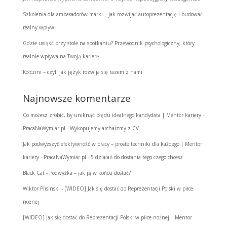
Szkolenia dla ambasadorów marki – jak rozwijać autoprezentację i budować
realny wpływ
Gdzie usiąść przy stole na spotkaniu? Przewodnik psychologiczny, który
realnie wpływa na Twoją karierę
Kołczini – czyli jak język rozwija się razem z nami
Najnowsze komentarze
Co możesz zrobić, by uniknąć błędu idealnego kandydata | Mentor kariery -
PracaNaWymiar.pl
-
Wykopujemy archaizmy z CV
Jak podwyższyć efektywność w pracy – proste techniki dla każdego | Mentor
kariery - PracaNaWymiar.pl
-
5 działań do dostania tego czego chcesz
Black Cat
-
Podwyżka – jak ją w końcu dostać?
Wiktor Plisinski
-
[WIDEO] Jak się dostać do Reprezentacji Polski w piłce
nożnej
[WIDEO] Jak się dostać do Reprezentacji Polski w piłce nożnej | Mentor