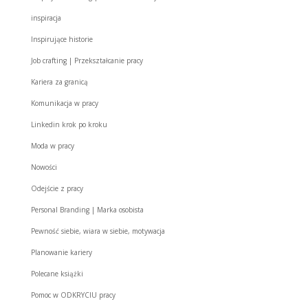
inspiracja
Inspirujące historie
Job crafting | Przekształcanie pracy
Kariera za granicą
Komunikacja w pracy
Linkedin krok po kroku
Moda w pracy
Nowości
Odejście z pracy
Personal Branding | Marka osobista
Pewność siebie, wiara w siebie, motywacja
Planowanie kariery
Polecane książki
Pomoc w ODKRYCIU pracy