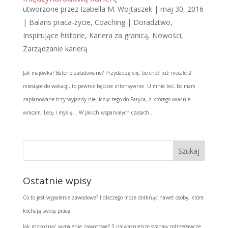
utworzone przez
Izabella M. Wojtaszek
|
maj 30, 2016
|
Balans praca-życie
,
Coaching | Doradztwo
,
Inspirujące historie
,
Kariera za granicą
,
Nowości
,
Zarządzanie karierą
Jak majówka? Baterie załadowane? Przydadzą się, bo choć już niecałe 2
miesiące do wakacji, to pewnie będzie intensywnie. U mnie też, bo mam
zaplanowane trzy wyjazdy nie licząc tego do Paryża, z którego właśnie
wracam. Lecę i myślę… W jakich wspaniałych czasach...
Ostatnie wpisy
Co to jest wypalenie zawodowe? I dlaczego może dotknąć nawet osoby, które
kochają swoją pracę
Jak rozpoznać wypalenie zawodowe? 3 najważniejsze sygnały ostrzegawcze