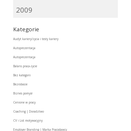
2009
Kategorie
Audyt kariery/życia i testy kariery
Autoprezentacja
Autoprezentacja
Balans praca-życie
Bez kategorii
Bezrobocie
Biznes pomysł
Cenione w pracy
Coaching | Doradztwo
CV i List motywacyjny
Employer Branding | Marka Pracodawcy