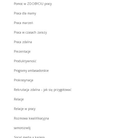
Pomoc w ZDOBYCIU pracy
Praca dla mamy
Praca marzeń
Praca w czasach zarazy
Praca zdalna
Prezentacje
Produktywność
Programy ambasadorskie
Prokrasynacja
Rekrutacja zdalna – jak się przygotować
Relacje
Relacje w pracy
Rozmowa kwalifikacyjna
samorozwój
Social media a kariera