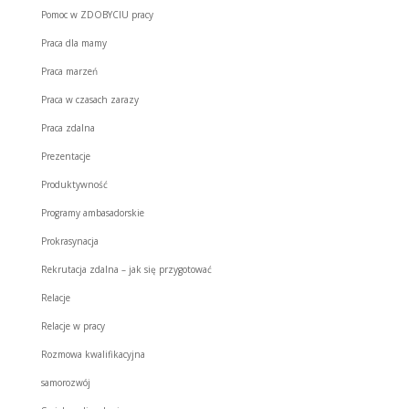
Pomoc w ZDOBYCIU pracy
Praca dla mamy
Praca marzeń
Praca w czasach zarazy
Praca zdalna
Prezentacje
Produktywność
Programy ambasadorskie
Prokrasynacja
Rekrutacja zdalna – jak się przygotować
Relacje
Relacje w pracy
Rozmowa kwalifikacyjna
samorozwój