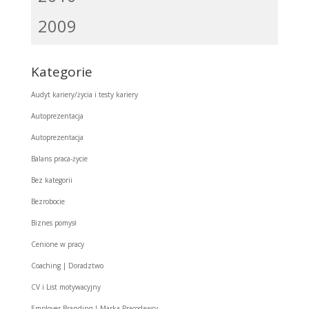
2009
Kategorie
Audyt kariery/życia i testy kariery
Autoprezentacja
Autoprezentacja
Balans praca-życie
Bez kategorii
Bezrobocie
Biznes pomysł
Cenione w pracy
Coaching | Doradztwo
CV i List motywacyjny
Employer Branding | Marka Pracodawcy