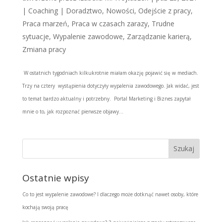
|
Coaching | Doradztwo
,
Nowości
,
Odejście z pracy
,
Praca marzeń
,
Praca w czasach zarazy
,
Trudne
sytuacje
,
Wypalenie zawodowe
,
Zarządzanie karierą
,
Zmiana pracy
W ostatnich tygodniach kilkukrotnie miałam okazję pojawić się w mediach.
Trzy na cztery wystąpienia dotyczyły wypalenia zawodowego. Jak widać, jest
to temat bardzo aktualny i potrzebny. Portal Marketing i Biznes zapytał
mnie o to, jak rozpoznać pierwsze objawy...
Ostatnie wpisy
Co to jest wypalenie zawodowe? I dlaczego może dotknąć nawet osoby, które
kochają swoją pracę