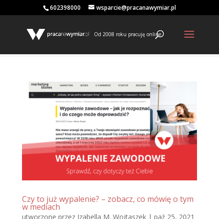
602398000
wsparcie@pracanawymiar.pl
Od 2008 roku pracuję online
Czy to już wypalenie? – zobacz, co mówię o tym
w mediach
utworzone przez
Izabella M. Wojtaszek
|
paź 25, 2021