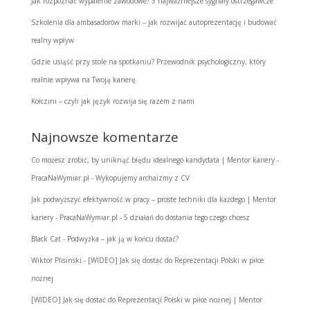
Jak rozpoznać wypalenie zawodowe? 3 najważniejsze sygnały ostrzegawcze
Szkolenia dla ambasadorów marki – jak rozwijać autoprezentację i budować
realny wpływ
Gdzie usiąść przy stole na spotkaniu? Przewodnik psychologiczny, który
realnie wpływa na Twoją karierę
Kołczini – czyli jak język rozwija się razem z nami
Najnowsze komentarze
Co możesz zrobić, by uniknąć błędu idealnego kandydata | Mentor kariery -
PracaNaWymiar.pl
-
Wykopujemy archaizmy z CV
Jak podwyższyć efektywność w pracy – proste techniki dla każdego | Mentor
kariery - PracaNaWymiar.pl
-
5 działań do dostania tego czego chcesz
Black Cat
-
Podwyżka – jak ją w końcu dostać?
Wiktor Plisinski
-
[WIDEO] Jak się dostać do Reprezentacji Polski w piłce
nożnej
[WIDEO] Jak się dostać do Reprezentacji Polski w piłce nożnej | Mentor