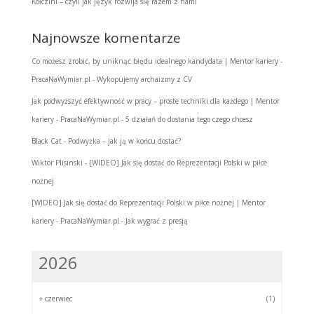
Kołczini – czyli jak język rozwija się razem z nami
Najnowsze komentarze
Co możesz zrobić, by uniknąć błędu idealnego kandydata | Mentor kariery -
PracaNaWymiar.pl
-
Wykopujemy archaizmy z CV
Jak podwyższyć efektywność w pracy – proste techniki dla każdego | Mentor
kariery - PracaNaWymiar.pl
-
5 działań do dostania tego czego chcesz
Black Cat
-
Podwyżka – jak ją w końcu dostać?
Wiktor Plisinski
-
[WIDEO] Jak się dostać do Reprezentacji Polski w piłce
nożnej
[WIDEO] Jak się dostać do Reprezentacji Polski w piłce nożnej | Mentor
kariery - PracaNaWymiar.pl
-
Jak wygrać z presją
2026
+
czerwiec
(1)