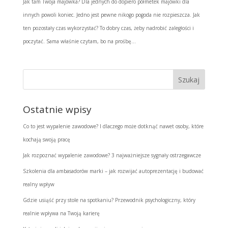
Jak tam Twoja majówka? Dla jednych do dopiero półmetek majówki dla
innych powoli koniec. Jedno jest pewne nikogo pogoda nie rozpieszcza. Jak
ten pozostały czas wykorzystać? To dobry czas, żeby nadrobić zaległości i
poczytać. Sama właśnie czytam, bo na prośbę...
Ostatnie wpisy
Co to jest wypalenie zawodowe? I dlaczego może dotknąć nawet osoby, które
kochają swoją pracę
Jak rozpoznać wypalenie zawodowe? 3 najważniejsze sygnały ostrzegawcze
Szkolenia dla ambasadorów marki – jak rozwijać autoprezentację i budować
realny wpływ
Gdzie usiąść przy stole na spotkaniu? Przewodnik psychologiczny, który
realnie wpływa na Twoją karierę