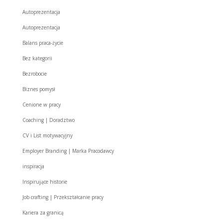
Autoprezentacja
Autoprezentacja
Balans praca-życie
Bez kategorii
Bezrobocie
Biznes pomysł
Cenione w pracy
Coaching | Doradztwo
CV i List motywacyjny
Employer Branding | Marka Pracodawcy
inspiracja
Inspirujące historie
Job crafting | Przekształcanie pracy
Kariera za granicą