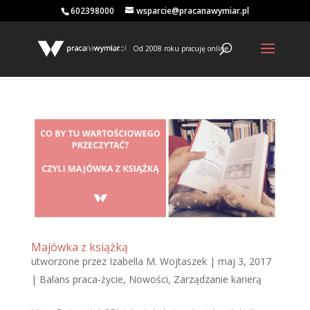
602398000
wsparcie@pracanawymiar.pl
Od 2008 roku pracuję online
Majówka z książką
utworzone przez
Izabella M. Wojtaszek
|
maj 3, 2017
|
Balans praca-życie
,
Nowości
,
Zarządzanie karierą