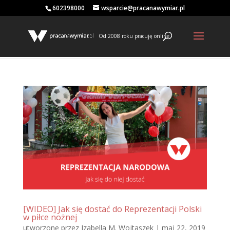
602398000
wsparcie@pracanawymiar.pl
Od 2008 roku pracuję online
[WIDEO] Jak się dostać do Reprezentacji Polski
w piłce nożnej
utworzone przez
Izabella M. Wojtaszek
|
maj 22, 2019