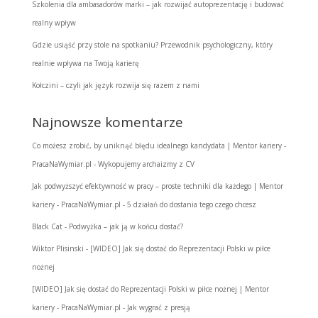
Szkolenia dla ambasadorów marki – jak rozwijać autoprezentację i budować
realny wpływ
Gdzie usiąść przy stole na spotkaniu? Przewodnik psychologiczny, który
realnie wpływa na Twoją karierę
Kołczini – czyli jak język rozwija się razem z nami
Najnowsze komentarze
Co możesz zrobić, by uniknąć błędu idealnego kandydata | Mentor kariery -
PracaNaWymiar.pl
-
Wykopujemy archaizmy z CV
Jak podwyższyć efektywność w pracy – proste techniki dla każdego | Mentor
kariery - PracaNaWymiar.pl
-
5 działań do dostania tego czego chcesz
Black Cat
-
Podwyżka – jak ją w końcu dostać?
Wiktor Plisinski
-
[WIDEO] Jak się dostać do Reprezentacji Polski w piłce
nożnej
[WIDEO] Jak się dostać do Reprezentacji Polski w piłce nożnej | Mentor
kariery - PracaNaWymiar.pl
-
Jak wygrać z presją