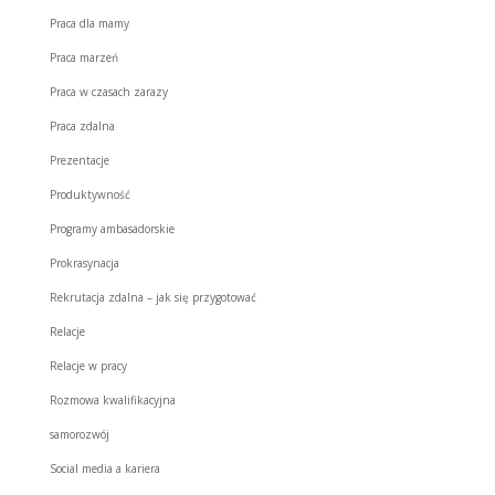
Praca dla mamy
Praca marzeń
Praca w czasach zarazy
Praca zdalna
Prezentacje
Produktywność
Programy ambasadorskie
Prokrasynacja
Rekrutacja zdalna – jak się przygotować
Relacje
Relacje w pracy
Rozmowa kwalifikacyjna
samorozwój
Social media a kariera