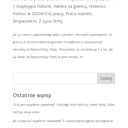
|
Inspirujące historie
,
Kariera za granicą
,
Nowości
,
Pomoc w ZDOBYCIU pracy
,
Praca marzeń
,
Wojtaszek.tv
,
Z życia firmy
Jak już wiesz z poprzedniego postu o plusach i minusach wyprowadzki za
granicę w miniony weekend gościłam na wydarzeniu poświęconym
rekrutacji do Reprezentacji Polski. Pomyślałam, że zainteresuje Cię też, jak
się dostać do Reprezentacji Polski w piłce nożnej i to...
Ostatnie wpisy
Co to jest wypalenie zawodowe? I dlaczego może dotknąć nawet osoby, które
kochają swoją pracę
Jak rozpoznać wypalenie zawodowe? 3 najważniejsze sygnały ostrzegawcze