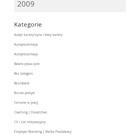
2009
Kategorie
Audyt kariery/życia i testy kariery
Autoprezentacja
Autoprezentacja
Balans praca-życie
Bez kategorii
Bezrobocie
Biznes pomysł
Cenione w pracy
Coaching | Doradztwo
CV i List motywacyjny
Employer Branding | Marka Pracodawcy