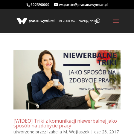
602398000
wsparcie@pracanawymiar.pl
Od 2008 roku pracuję online
[WIDEO] Triki z komunikacji niewerbalnej jako
sposób na zdobycie pracy
utworzone przez
Izabella M. Wojtaszek
|
cze 26, 2017