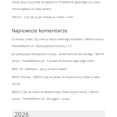
Gdzie usiąść przy stole na spotkaniu? Przewodnik psychologiczny, który
realnie wpływa na Twoją karierę
Kołczini – czyli jak język rozwija się razem z nami
Najnowsze komentarze
Co możesz zrobić, by uniknąć błędu idealnego kandydata | Mentor kariery -
PracaNaWymiar.pl
-
Wykopujemy archaizmy z CV
Jak podwyższyć efektywność w pracy – proste techniki dla każdego | Mentor
kariery - PracaNaWymiar.pl
-
5 działań do dostania tego czego chcesz
Black Cat
-
Podwyżka – jak ją w końcu dostać?
Wiktor Plisinski
-
[WIDEO] Jak się dostać do Reprezentacji Polski w piłce
nożnej
[WIDEO] Jak się dostać do Reprezentacji Polski w piłce nożnej | Mentor
kariery - PracaNaWymiar.pl
-
Jak wygrać z presją
2026