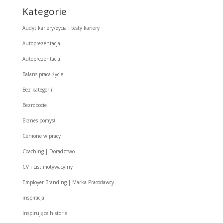
Kategorie
Audyt kariery/życia i testy kariery
Autoprezentacja
Autoprezentacja
Balans praca-życie
Bez kategorii
Bezrobocie
Biznes pomysł
Cenione w pracy
Coaching | Doradztwo
CV i List motywacyjny
Employer Branding | Marka Pracodawcy
inspiracja
Inspirujące historie