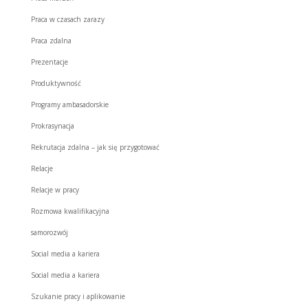
Praca w czasach zarazy
Praca zdalna
Prezentacje
Produktywność
Programy ambasadorskie
Prokrasynacja
Rekrutacja zdalna – jak się przygotować
Relacje
Relacje w pracy
Rozmowa kwalifikacyjna
samorozwój
Social media a kariera
Social media a kariera
Szukanie pracy i aplikowanie