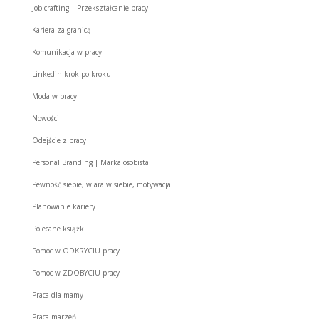
Job crafting | Przekształcanie pracy
Kariera za granicą
Komunikacja w pracy
Linkedin krok po kroku
Moda w pracy
Nowości
Odejście z pracy
Personal Branding | Marka osobista
Pewność siebie, wiara w siebie, motywacja
Planowanie kariery
Polecane książki
Pomoc w ODKRYCIU pracy
Pomoc w ZDOBYCIU pracy
Praca dla mamy
Praca marzeń